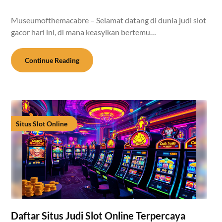
Museumofthemacabre – Selamat datang di dunia judi slot
gacor hari ini, di mana keasyikan bertemu…
Continue Reading
Situs Slot Online
Daftar Situs Judi Slot Online Terpercaya