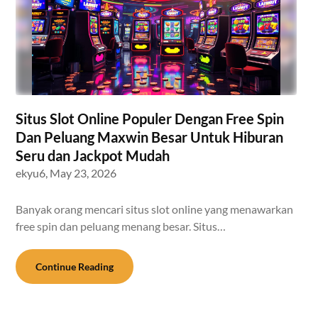
Situs Slot Online Populer Dengan Free Spin
Dan Peluang Maxwin Besar Untuk Hiburan
Seru dan Jackpot Mudah
ekyu6,
May 23, 2026
Banyak orang mencari situs slot online yang menawarkan
free spin dan peluang menang besar. Situs…
Continue Reading