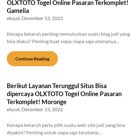
OLXTOTO Togel Online Pasaran Terkomplet!
Gamelia
ekyu6,
December 13, 2022
Kenapa betaruh penting memutuskan suatu blog judi yang
bisa diakui? Penting buat siapa-siapa saja utamanya…
Continue Reading
Berikut Layanan Terunggul Situs Bisa
dipercaya OLXTOTO Togel Online Pasaran
Terkomplet! Moronge
ekyu6,
December 13, 2022
Kenapa betaruh perlu pilih suatu web-site judi yang bisa
diyakini? Penting untuk siapa saja terutama…