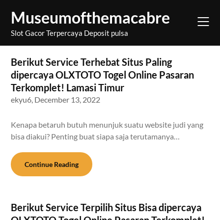
Skip
Museumofthemacabre
to
content
Slot Gacor Terpercaya Deposit pulsa
Berikut Service Terhebat Situs Paling
dipercaya OLXTOTO Togel Online Pasaran
Terkomplet! Lamasi Timur
ekyu6,
December 13, 2022
Kenapa betaruh butuh menunjuk suatu website judi yang
bisa diakui? Penting buat siapa saja terutamanya…
Continue Reading
Berikut Service Terpilih Situs Bisa dipercaya