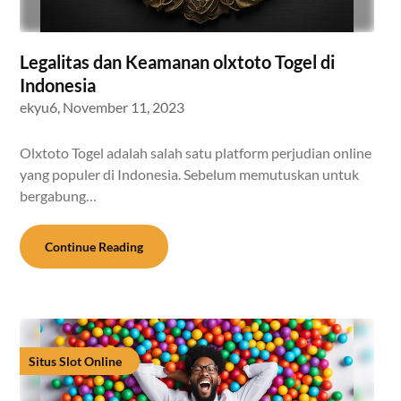
Legalitas dan Keamanan olxtoto Togel di
Indonesia
ekyu6,
November 11, 2023
Olxtoto Togel adalah salah satu platform perjudian online
yang populer di Indonesia. Sebelum memutuskan untuk
bergabung…
Continue Reading
Situs Slot Online