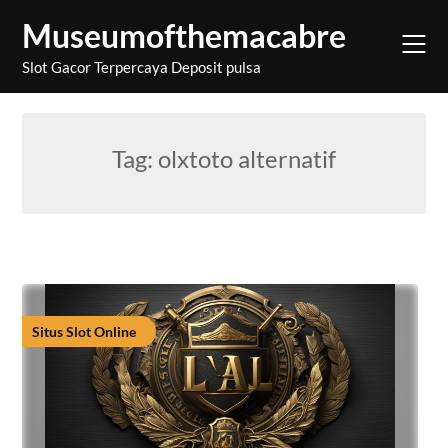
Skip
Museumofthemacabre
to
content
Slot Gacor Terpercaya Deposit pulsa
Tag:
olxtoto alternatif
Situs Slot Online