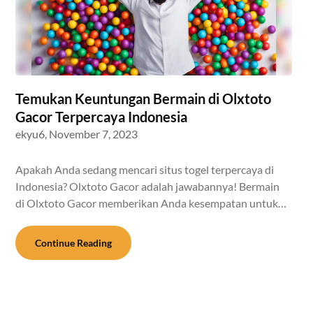
Temukan Keuntungan Bermain di Olxtoto
Gacor Terpercaya Indonesia
ekyu6,
November 7, 2023
Apakah Anda sedang mencari situs togel terpercaya di
Indonesia? Olxtoto Gacor adalah jawabannya! Bermain
di Olxtoto Gacor memberikan Anda kesempatan untuk…
Continue Reading