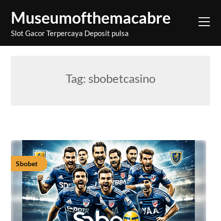
Skip
Museumofthemacabre
to
content
Slot Gacor Terpercaya Deposit pulsa
Tag:
sbobetcasino
Sbobet