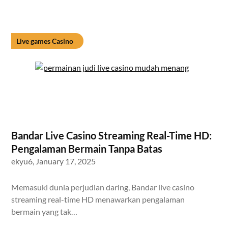
Live games Casino
Bandar Live Casino Streaming Real-Time HD:
Pengalaman Bermain Tanpa Batas
ekyu6,
January 17, 2025
Memasuki dunia perjudian daring, Bandar live casino
streaming real-time HD menawarkan pengalaman
bermain yang tak…