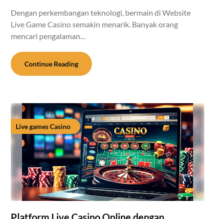
Dengan perkembangan teknologi, bermain di Website
Live Game Casino semakin menarik. Banyak orang
mencari pengalaman…
Continue Reading
Live games Casino
Platform Live Casino Online dengan