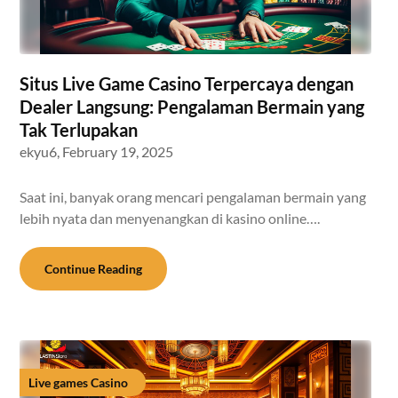
Situs Live Game Casino Terpercaya dengan
Dealer Langsung: Pengalaman Bermain yang
Tak Terlupakan
ekyu6,
February 19, 2025
Saat ini, banyak orang mencari pengalaman bermain yang
lebih nyata dan menyenangkan di kasino online….
Continue Reading
Live games Casino