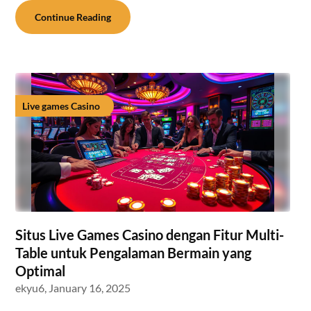
Continue Reading
Live games Casino
Situs Live Games Casino dengan Fitur Multi-
Table untuk Pengalaman Bermain yang
Optimal
ekyu6,
January 16, 2025