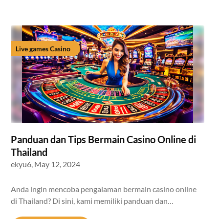
Live games Casino
Panduan dan Tips Bermain Casino Online di
Thailand
ekyu6,
May 12, 2024
Anda ingin mencoba pengalaman bermain casino online
di Thailand? Di sini, kami memiliki panduan dan…