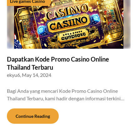
Live games Casino
Dapatkan Kode Promo Casino Online
Thailand Terbaru
ekyu6,
May 14, 2024
Bagi Anda yang mencari Kode Promo Casino Online
Thailand Terbaru, kami hadir dengan informasi terkini…
Continue Reading