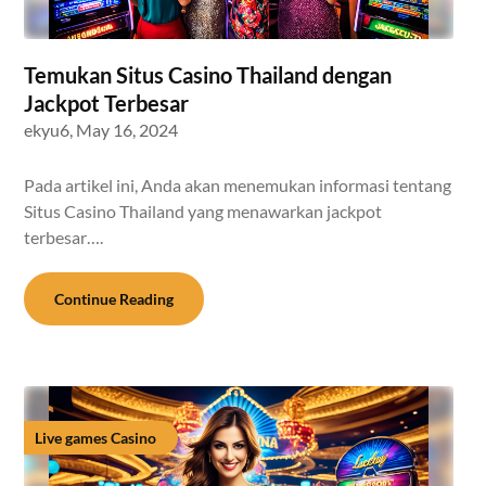
Temukan Situs Casino Thailand dengan
Jackpot Terbesar
ekyu6,
May 16, 2024
Pada artikel ini, Anda akan menemukan informasi tentang
Situs Casino Thailand yang menawarkan jackpot
terbesar….
Continue Reading
Live games Casino