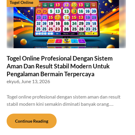
Togel Online
Togel Online Profesional Dengan Sistem
Aman Dan Result Stabil Modern Untuk
Pengalaman Bermain Terpercaya
ekyu6,
June 13, 2026
Togel online profesional dengan sistem aman dan result
stabil modern kini semakin diminati banyak orang….
Continue Reading