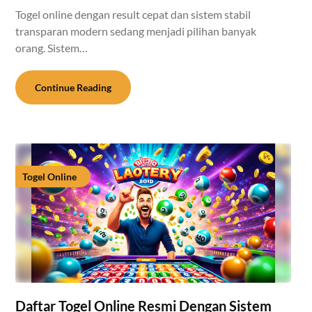
Togel online dengan result cepat dan sistem stabil
transparan modern sedang menjadi pilihan banyak
orang. Sistem…
Continue Reading
Togel Online
Daftar Togel Online Resmi Dengan Sistem