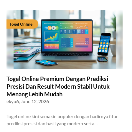
Togel Online
Togel Online Premium Dengan Prediksi
Presisi Dan Result Modern Stabil Untuk
Menang Lebih Mudah
ekyu6,
June 12, 2026
Togel online kini semakin populer dengan hadirnya fitur
prediksi presisi dan hasil yang modern serta…