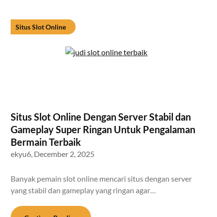
Situs Slot Online
Situs Slot Online Dengan Server Stabil dan
Gameplay Super Ringan Untuk Pengalaman
Bermain Terbaik
ekyu6,
December 2, 2025
Banyak pemain slot online mencari situs dengan server
yang stabil dan gameplay yang ringan agar…