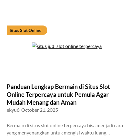
Situs Slot Online
Panduan Lengkap Bermain di Situs Slot
Online Terpercaya untuk Pemula Agar
Mudah Menang dan Aman
ekyu6,
October 21, 2025
Bermain di situs slot online terpercaya bisa menjadi cara
yang menyenangkan untuk mengisi waktu luang…