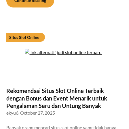
Continue Reading
Situs Slot Online
Rekomendasi Situs Slot Online Terbaik
dengan Bonus dan Event Menarik untuk
Pengalaman Seru dan Untung Banyak
ekyu6,
October 27, 2025
Banyak orang mencari situs slot online yang tidak hanya