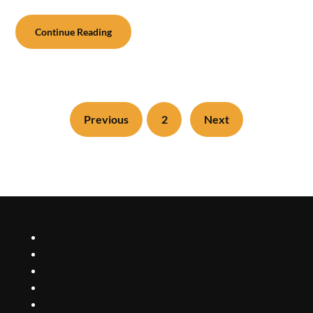
Continue Reading
Previous
2
Next
olxtoto
olxtoto login
olxtoto daftar
olxtoto link alternatif
olxtoto.com