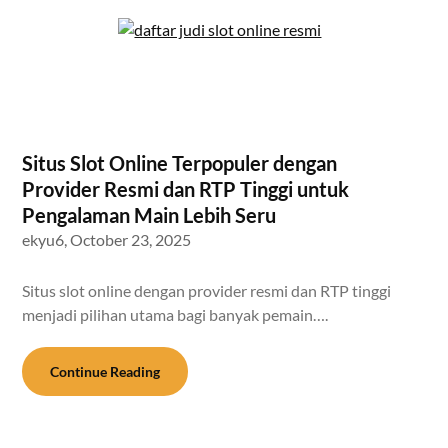
Situs Slot Online Terpopuler dengan
Provider Resmi dan RTP Tinggi untuk
Pengalaman Main Lebih Seru
ekyu6,
October 23, 2025
Situs slot online dengan provider resmi dan RTP tinggi
menjadi pilihan utama bagi banyak pemain….
Continue Reading