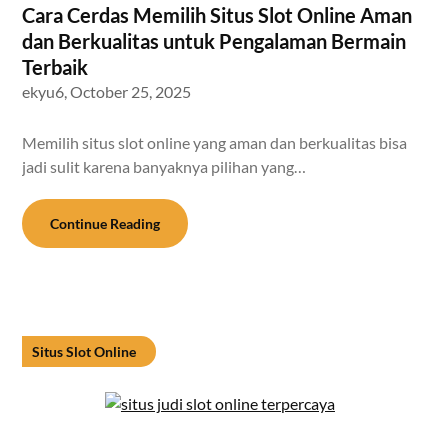
Cara Cerdas Memilih Situs Slot Online Aman
dan Berkualitas untuk Pengalaman Bermain
Terbaik
ekyu6,
October 25, 2025
Memilih situs slot online yang aman dan berkualitas bisa
jadi sulit karena banyaknya pilihan yang…
Continue Reading
Situs Slot Online