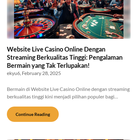
Website Live Casino Online Dengan
Streaming Berkualitas Tinggi: Pengalaman
Bermain yang Tak Terlupakan!
ekyu6,
February 28, 2025
Bermain di Website Live Casino Online dengan streaming
berkualitas tinggi kini menjadi pilihan populer bagi…
Continue Reading