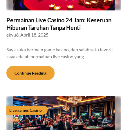
Permainan Live Casino 24 Jam: Keseruan
Hiburan Taruhan Tanpa Henti
ekyu6,
April 18, 2025
Saya suka bermain game kasino, dan salah satu favorit
saya adalah permainan live casino yang…
Continue Reading
Live games Casino