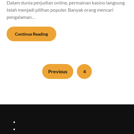
Dalam dunia perjudian online, permainan kasino langsung
telah menjadi pilihan populer. Banyak orang mencari
pengalaman…
Continue Reading
Previous
4
olxtoto
olxtoto login