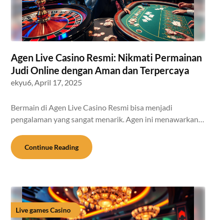
Agen Live Casino Resmi: Nikmati Permainan
Judi Online dengan Aman dan Terpercaya
ekyu6,
April 17, 2025
Bermain di Agen Live Casino Resmi bisa menjadi
pengalaman yang sangat menarik. Agen ini menawarkan…
Continue Reading
Live games Casino