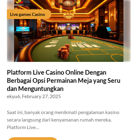
Live games Casino
Platform Live Casino Online Dengan
Berbagai Opsi Permainan Meja yang Seru
dan Menguntungkan
ekyu6,
February 27, 2025
Saat ini, banyak orang menikmati pengalaman kasino
secara langsung dari kenyamanan rumah mereka.
Platform Live…