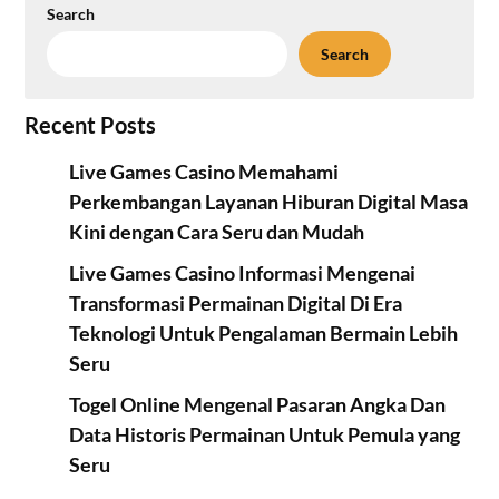
Search
Search
Recent Posts
Live Games Casino Memahami
Perkembangan Layanan Hiburan Digital Masa
Kini dengan Cara Seru dan Mudah
Live Games Casino Informasi Mengenai
Transformasi Permainan Digital Di Era
Teknologi Untuk Pengalaman Bermain Lebih
Seru
Togel Online Mengenal Pasaran Angka Dan
Data Historis Permainan Untuk Pemula yang
Seru