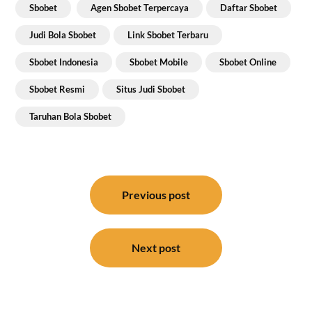
Sbobet
Agen Sbobet Terpercaya
Daftar Sbobet
Judi Bola Sbobet
Link Sbobet Terbaru
Sbobet Indonesia
Sbobet Mobile
Sbobet Online
Sbobet Resmi
Situs Judi Sbobet
Taruhan Bola Sbobet
Post
navigation
Previous post
Next post