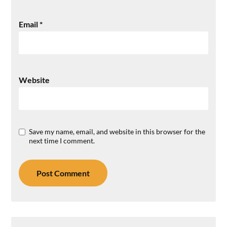
Email
*
Website
Save my name, email, and website in this browser for the
next time I comment.