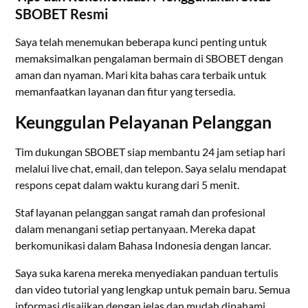
SBOBET Resmi
Saya telah menemukan beberapa kunci penting untuk
memaksimalkan pengalaman bermain di SBOBET dengan
aman dan nyaman. Mari kita bahas cara terbaik untuk
memanfaatkan layanan dan fitur yang tersedia.
Keunggulan Pelayanan Pelanggan
Tim dukungan SBOBET siap membantu 24 jam setiap hari
melalui live chat, email, dan telepon. Saya selalu mendapat
respons cepat dalam waktu kurang dari 5 menit.
Staf layanan pelanggan sangat ramah dan profesional
dalam menangani setiap pertanyaan. Mereka dapat
berkomunikasi dalam Bahasa Indonesia dengan lancar.
Saya suka karena mereka menyediakan panduan tertulis
dan video tutorial yang lengkap untuk pemain baru. Semua
informasi disajikan dengan jelas dan mudah dipahami.