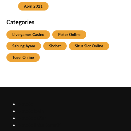
April 2021
Categories
Live games Casino
Poker Online
Sabung Ayam
Sbobet
Situs Slot Online
Togel Online
olxtoto
olxtoto login
olxtoto daftar
olxtoto link alternatif