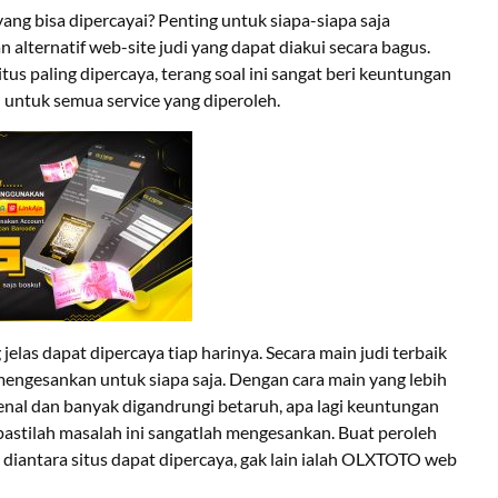
ng bisa dipercayai? Penting untuk siapa-siapa saja
lternatif web-site judi yang dapat diakui secara bagus.
 paling dipercaya, terang soal ini sangat beri keuntungan
untuk semua service yang diperoleh.
jelas dapat dipercaya tiap harinya. Secara main judi terbaik
t mengesankan untuk siapa saja. Dengan cara main yang lebih
ikenal dan banyak digandrungi betaruh, apa lagi keuntungan
, pastilah masalah ini sangatlah mengesankan. Buat peroleh
u diantara situs dapat dipercaya, gak lain ialah OLXTOTO web