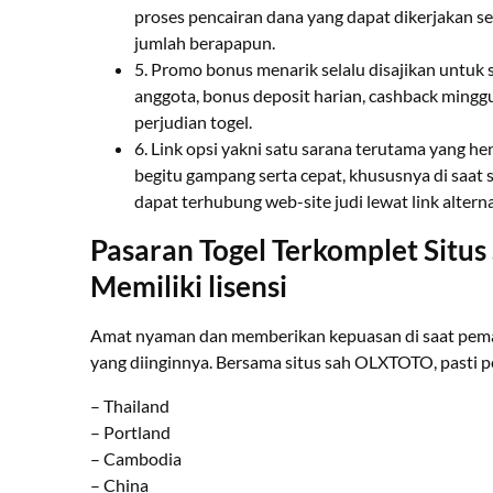
proses pencairan dana yang dapat dikerjakan se
jumlah berapapun.
5. Promo bonus menarik selalu disajikan untuk 
anggota, bonus deposit harian, cashback minggu
perjudian togel.
6. Link opsi yakni satu sarana terutama yang h
begitu gampang serta cepat, khususnya di saat 
dapat terhubung web-site judi lewat link alterna
Pasaran Togel Terkomplet Situ
Memiliki lisensi
Amat nyaman dan memberikan kepuasan di saat pemai
yang diinginnya. Bersama situs sah OLXTOTO, pasti pe
– Thailand
– Portland
– Cambodia
– China