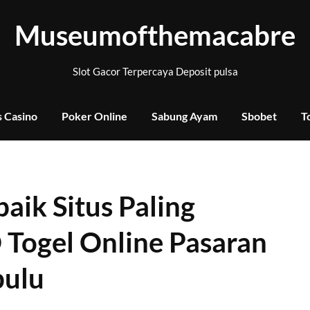
Museumofthemacabre
Slot Gacor Terpercaya Deposit pulsa
s Casino
Poker Online
Sabung Ayam
Sbobet
T
aik Situs Paling
Togel Online Pasaran
bulu