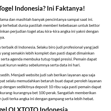
ogel Indonesia? Ini Faktanya!
 lama dan masihlah banyak pencintanya sampai saat ini.
ap terhebat dunia pastilah memberi kebebasan untuk bettor
nkan perjudian togel atau kira-kira angka ini yakni dengan
ya.
erbaik di Indonesia. Selaku biro judi profesional yang jadi
s yang semakin lebih komplet dan pasti dapat dimainkan
l serta agenda membuka tutup togel presisi. Pemain dapat
buat kurun waktu sebelumnya serta data ini hari.
edih. Menjadi website judi sah berikan layanan apa saja
dapat selalu memudahkan betaruh buat dapat peroleh layanan
p dengan sedikitnya deposit 10 ribu saja pasti pemain dapat
sekurang-kurangnya bet 100 perak. Sangatlah memberikan
udi terka angka ini dengan gampang serta lebih hebat.
ogel OLXTOTO Indonesia