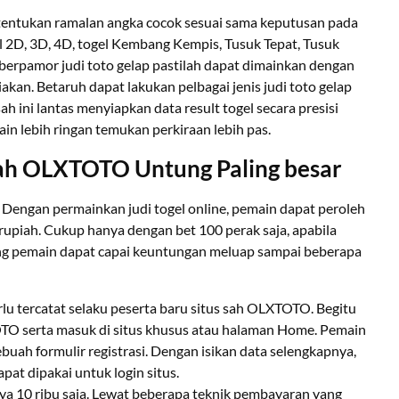
a tentukan ramalan angka cocok sesuai sama keputusan pada
gel 2D, 3D, 4D, togel Kembang Kempis, Tusuk Tepat, Tusuk
berpamor judi toto gelap pastilah dapat dimainkan dengan
kan. Betaruh dapat lakukan pelbagai jenis judi toto gelap
 ini lantas menyiapkan data result togel secara presisi
in lebih ringan temukan perkiraan lebih pas.
 Sah OLXTOTO Untung Paling besar
 Dengan permainkan judi togel online, pemain dapat peroleh
upiah. Cukup hanya dengan bet 100 perak saja, apabila
ang pemain dapat capai keuntungan meluap sampai beberapa
lu tercatat selaku peserta baru situs sah OLXTOTO. Begitu
OTO serta masuk di situs khusus atau halaman Home. Pemain
h formulir registrasi. Dengan isikan data selengkapnya,
at dipakai untuk login situs.
ya 10 ribu saja. Lewat beberapa teknik pembayaran yang