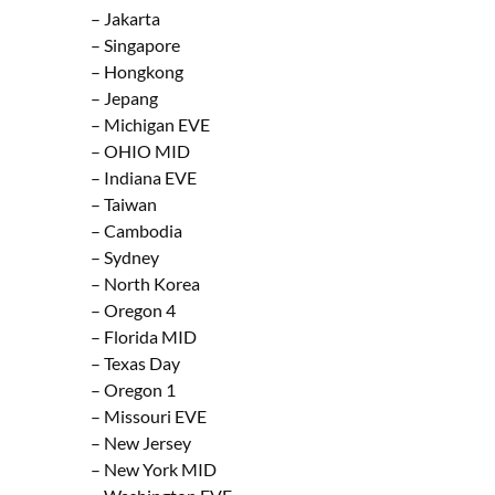
– Jakarta
– Singapore
– Hongkong
– Jepang
– Michigan EVE
– OHIO MID
– Indiana EVE
– Taiwan
– Cambodia
– Sydney
– North Korea
– Oregon 4
– Florida MID
– Texas Day
– Oregon 1
– Missouri EVE
– New Jersey
– New York MID