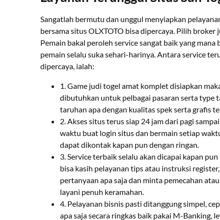
Sangatlah bermutu dan unggul menyiapkan pelayanan g
bersama situs OLXTOTO bisa dipercaya. Pilih broker ju
Pemain bakal peroleh service sangat baik yang mana 
pemain selalu suka sehari-harinya. Antara service te
dipercaya, ialah:
1. Game judi togel amat komplet disiapkan mak
dibutuhkan untuk pelbagai pasaran serta type t
taruhan apa dengan kualitas spek serta grafis 
2. Akses situs terus siap 24 jam dari pagi sam
waktu buat login situs dan bermain setiap waktu.
dapat dikontak kapan pun dengan ringan.
3. Service terbaik selalu akan dicapai kapan pu
bisa kasih pelayanan tips atau instruksi registe
pertanyaan apa saja dan minta pemecahan atau
layani penuh keramahan.
4. Pelayanan bisnis pasti ditanggung simpel, c
apa saja secara ringkas baik pakai M-Banking, 