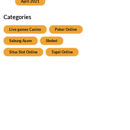
April 2021
Categories
Live games Casino
Poker Online
Sabung Ayam
Sbobet
Situs Slot Online
Togel Online