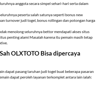
luruhnya anggota secara simpel sehari-hari serta dalam
seluruhnya peserta salah satunya seperti bonus new
an turnover judi togel, bonus rollingan dan potongan harga
endak menolong seluruhnya bettor mendapati akses situs
situs penting alami Masalah karena itu pemain masih tetap
tive.
s Sah OLXTOTO Bisa dipercaya
n dapat pasang taruhan judi togel buat beberapa pasaran
main dapat peroleh layanan terkomplet antara lain ialah: