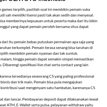
ames terpilih, pastilah soal ini membikin pemain suka
di sah memiliki lisensi pasti tak akan sedih dan menyesal.
bisa memberinya kepuasan untuk peserta maka dari itu bikin
runggul yang dapat pemain peroleh bersama situs dapat
a dari itu pemain bebas putuskan permainan apa saja yang
aruhan terkomplet. Pemain terasa senang bisa taruhan di
terpilih membikin pemain nyaman dan tak suntuk.
pai malam, hingga pemain dapat semakin simpel memastikan
 Dibarengi spesifikasi live chat serta contact yang lain
n karena tersedianya seseorang CS yang paling professional
r, bisnis dan trik main. Pemain bisa pula mengajukan
 kontribusi saat mengenyam satu hambatan, karenanya CS
epat dan lancar. Pembayaran deposit dapat dilaksanakan lewat
lewat ATM, E-Wallet serta pulsa. pelayanan withdraw yaitu