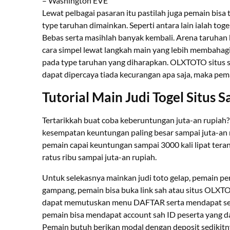
– Washington EVE
Lewat pelbagai pasaran itu pastilah juga pemain bis
type taruhan dimainkan. Seperti antara lain ialah to
Bebas serta masihlah banyak kembali. Arena taruhan 
cara simpel lewat langkah main yang lebih membahagia
pada type taruhan yang diharapkan. OLXTOTO situs sah
dapat dipercaya tiada kecurangan apa saja, maka pema
Tutorial Main Judi Togel Situs
Tertarikkah buat coba keberuntungan juta-an rupiah?
kesempatan keuntungan paling besar sampai juta-an r
pemain capai keuntungan sampai 3000 kali lipat ter
ratus ribu sampai juta-an rupiah.
Untuk selekasnya mainkan judi toto gelap, pemain per
gampang, pemain bisa buka link sah atau situs OLXT
dapat memutuskan menu DAFTAR serta mendapat sebua
pemain bisa mendapat account sah ID peserta yang dap
Pemain butuh berikan modal dengan deposit sedikitn