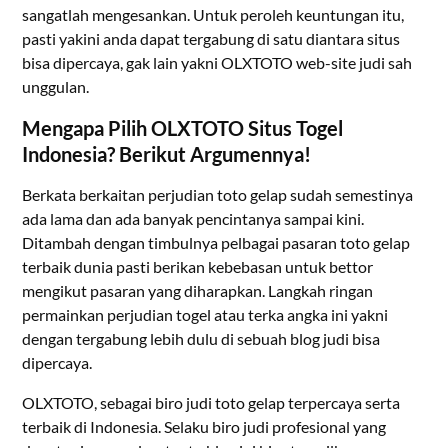
sangatlah mengesankan. Untuk peroleh keuntungan itu,
pasti yakini anda dapat tergabung di satu diantara situs
bisa dipercaya, gak lain yakni OLXTOTO web-site judi sah
unggulan.
Mengapa Pilih OLXTOTO Situs Togel
Indonesia? Berikut Argumennya!
Berkata berkaitan perjudian toto gelap sudah semestinya
ada lama dan ada banyak pencintanya sampai kini.
Ditambah dengan timbulnya pelbagai pasaran toto gelap
terbaik dunia pasti berikan kebebasan untuk bettor
mengikut pasaran yang diharapkan. Langkah ringan
permainkan perjudian togel atau terka angka ini yakni
dengan tergabung lebih dulu di sebuah blog judi bisa
dipercaya.
OLXTOTO, sebagai biro judi toto gelap terpercaya serta
terbaik di Indonesia. Selaku biro judi profesional yang