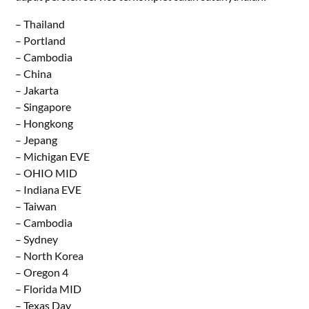
– Thailand
– Portland
– Cambodia
– China
– Jakarta
– Singapore
– Hongkong
– Jepang
– Michigan EVE
– OHIO MID
– Indiana EVE
– Taiwan
– Cambodia
– Sydney
– North Korea
– Oregon 4
– Florida MID
– Texas Day