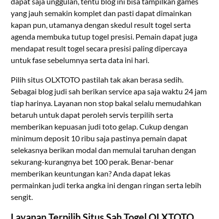
dapat saja unggulan, tentu blog ini bisa tampilkan games
yang jauh semakin komplet dan pasti dapat dimainkan
kapan pun, utamanya dengan skedul result togel serta
agenda membuka tutup togel presisi. Pemain dapat juga
mendapat result togel secara presisi paling dipercaya
untuk fase sebelumnya serta data ini hari.
Pilih situs OLXTOTO pastilah tak akan berasa sedih.
Sebagai blog judi sah berikan service apa saja waktu 24 jam
tiap harinya. Layanan non stop bakal selalu memudahkan
betaruh untuk dapat peroleh servis terpilih serta
memberikan kepuasan judi toto gelap. Cukup dengan
minimum deposit 10 ribu saja pastinya pemain dapat
selekasnya berikan modal dan memulai taruhan dengan
sekurang-kurangnya bet 100 perak. Benar-benar
memberikan keuntungan kan? Anda dapat lekas
permainkan judi terka angka ini dengan ringan serta lebih
sengit.
Layanan Terpilih Situs Sah Togel OLXTOTO