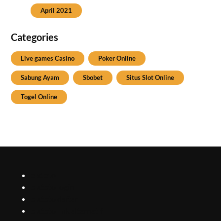
April 2021
Categories
Live games Casino
Poker Online
Sabung Ayam
Sbobet
Situs Slot Online
Togel Online
olxtoto
olxtoto login
olxtoto daftar
olxtoto link alternatif