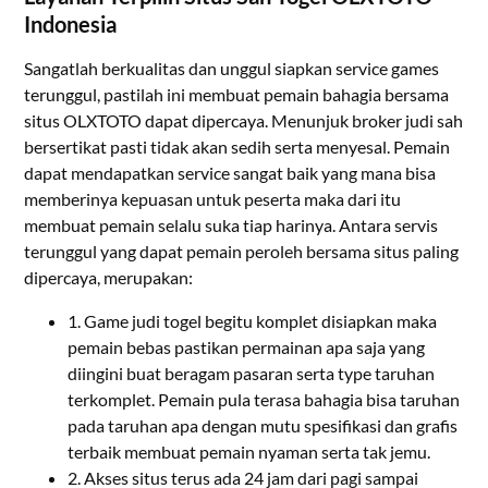
Indonesia
Sangatlah berkualitas dan unggul siapkan service games
terunggul, pastilah ini membuat pemain bahagia bersama
situs OLXTOTO dapat dipercaya. Menunjuk broker judi sah
bersertikat pasti tidak akan sedih serta menyesal. Pemain
dapat mendapatkan service sangat baik yang mana bisa
memberinya kepuasan untuk peserta maka dari itu
membuat pemain selalu suka tiap harinya. Antara servis
terunggul yang dapat pemain peroleh bersama situs paling
dipercaya, merupakan:
1. Game judi togel begitu komplet disiapkan maka
pemain bebas pastikan permainan apa saja yang
diingini buat beragam pasaran serta type taruhan
terkomplet. Pemain pula terasa bahagia bisa taruhan
pada taruhan apa dengan mutu spesifikasi dan grafis
terbaik membuat pemain nyaman serta tak jemu.
2. Akses situs terus ada 24 jam dari pagi sampai