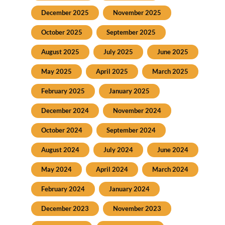
December 2025
November 2025
October 2025
September 2025
August 2025
July 2025
June 2025
May 2025
April 2025
March 2025
February 2025
January 2025
December 2024
November 2024
October 2024
September 2024
August 2024
July 2024
June 2024
May 2024
April 2024
March 2024
February 2024
January 2024
December 2023
November 2023