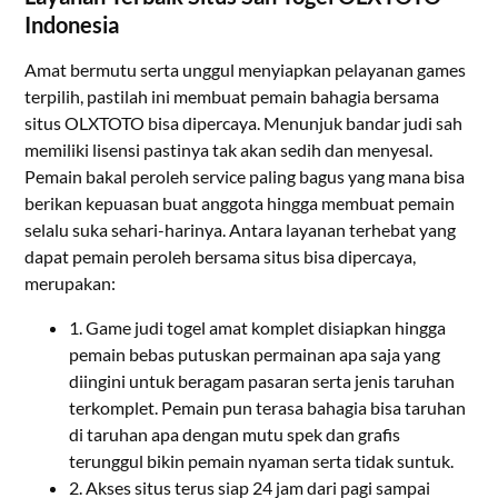
Indonesia
Amat bermutu serta unggul menyiapkan pelayanan games
terpilih, pastilah ini membuat pemain bahagia bersama
situs OLXTOTO bisa dipercaya. Menunjuk bandar judi sah
memiliki lisensi pastinya tak akan sedih dan menyesal.
Pemain bakal peroleh service paling bagus yang mana bisa
berikan kepuasan buat anggota hingga membuat pemain
selalu suka sehari-harinya. Antara layanan terhebat yang
dapat pemain peroleh bersama situs bisa dipercaya,
merupakan:
1. Game judi togel amat komplet disiapkan hingga
pemain bebas putuskan permainan apa saja yang
diingini untuk beragam pasaran serta jenis taruhan
terkomplet. Pemain pun terasa bahagia bisa taruhan
di taruhan apa dengan mutu spek dan grafis
terunggul bikin pemain nyaman serta tidak suntuk.
2. Akses situs terus siap 24 jam dari pagi sampai