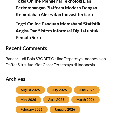
Togel Online Mengenal Teknologi Dan
Perkembangan Platform Modern Dengan
Kemudahan Akses dan Inovasi Terbaru
Togel Online Panduan Memahami Statistik
Angka Dan Sistem Informasi Digital untuk
Pemula Seru
Recent Comments
Bandar Judi Bola SBOBET Online Terpercaya Indonesia
on
Daftar Situs Judi Slot Gacor Terpercaya di Indonesia
Archives
August 2026
July 2026
June 2026
May 2026
April 2026
March 2026
February 2026
January 2026