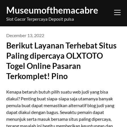
Skip
Museumofthemacabre
to
content
Slot Gacor Terpercaya Deposit pulsa
December 13, 2022
Berikut Layanan Terhebat Situs
Paling dipercaya OLXTOTO
Togel Online Pasaran
Terkomplet! Pino
Kenapa betaruh butuh pilih suatu web judi yang bisa
diakui? Penting buat siapa-siapa saja utamanya banyak
pemula buat dapat memastikan alternatif blog judi yang
dapat diakui dengan bagus. Sewaktu pemain dapat
menunjuk serta masuk bersama situs paling dipercaya,
terang masalah ini begitu memberikan keuntungan dan