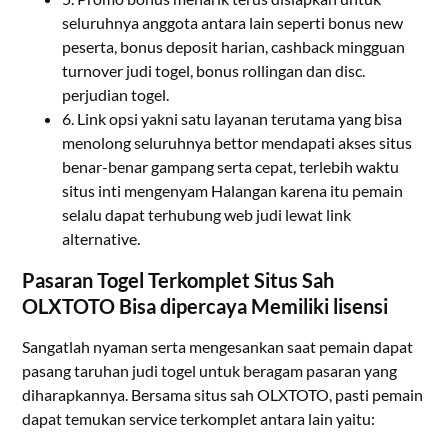
seluruhnya anggota antara lain seperti bonus new
peserta, bonus deposit harian, cashback mingguan
turnover judi togel, bonus rollingan dan disc.
perjudian togel.
6. Link opsi yakni satu layanan terutama yang bisa
menolong seluruhnya bettor mendapati akses situs
benar-benar gampang serta cepat, terlebih waktu
situs inti mengenyam Halangan karena itu pemain
selalu dapat terhubung web judi lewat link
alternative.
Pasaran Togel Terkomplet Situs Sah
OLXTOTO Bisa dipercaya Memiliki lisensi
Sangatlah nyaman serta mengesankan saat pemain dapat
pasang taruhan judi togel untuk beragam pasaran yang
diharapkannya. Bersama situs sah OLXTOTO, pasti pemain
dapat temukan service terkomplet antara lain yaitu: