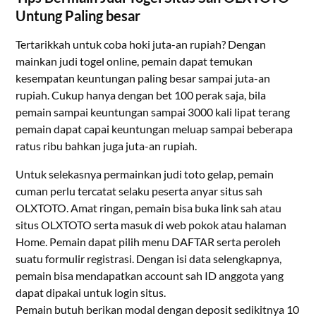
Untung Paling besar
Tertarikkah untuk coba hoki juta-an rupiah? Dengan
mainkan judi togel online, pemain dapat temukan
kesempatan keuntungan paling besar sampai juta-an
rupiah. Cukup hanya dengan bet 100 perak saja, bila
pemain sampai keuntungan sampai 3000 kali lipat terang
pemain dapat capai keuntungan meluap sampai beberapa
ratus ribu bahkan juga juta-an rupiah.
Untuk selekasnya permainkan judi toto gelap, pemain
cuman perlu tercatat selaku peserta anyar situs sah
OLXTOTO. Amat ringan, pemain bisa buka link sah atau
situs OLXTOTO serta masuk di web pokok atau halaman
Home. Pemain dapat pilih menu DAFTAR serta peroleh
suatu formulir registrasi. Dengan isi data selengkapnya,
pemain bisa mendapatkan account sah ID anggota yang
dapat dipakai untuk login situs.
Pemain butuh berikan modal dengan deposit sedikitnya 10