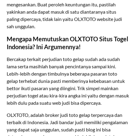
mengesankan. Buat peroleh keuntungan itu, pastilah
yakinkan anda dapat masuk di satu diantaranya situs
paling dipercaya, tidak lain yaitu OLXTOTO website judi
sah unggulan.
Mengapa Memutuskan OLXTOTO Situs Togel
Indonesia? Ini Argumennya!
Bercakap terkait perjudian toto gelap sudah ada sudah
lama serta masihlah banyak pencintanya sampai kini.
Lebih-lebih dengan timbulnya beberapa pasaran toto
gelap terhebat dunia pasti memberinya kebebasan untuk
bettor ikuti pasaran yang diingini. Trik simpel mainkan
perjudian togel atau kira-kira angka ini yaitu dengan masuk
lebih dulu pada suatu web judi bisa dipercaya.
OLXTOTO, adalah broker judi toto gelap terpercaya dan
terbaik di Indonesia. Jadi bandar judi memiliki pengalaman
yang dapat saja unggulan, sudah pasti blog ini bisa