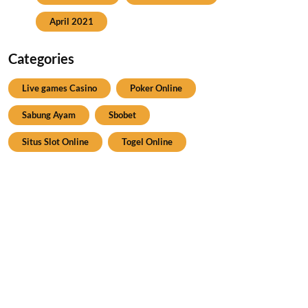
April 2021
Categories
Live games Casino
Poker Online
Sabung Ayam
Sbobet
Situs Slot Online
Togel Online