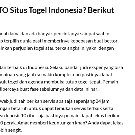
itus Togel Indonesia? Berikut
sudah lama dan ada banyak pencintanya sampai saat ini.
p terpilih dunia pasti memberinya kebebasan buat bettor
nkan perjudian togel atau terka angka ini yakni dengan
an terbaik di Indonesia. Selaku bandar judi eksper yang bisa
ermainan yang jauh semakin komplet dan pastinya dapat
sult togel dan agenda membuka tutup togel tepat. Pemain
dipercaya buat fase sebelumnya dan data ini hari.
 web judi sah berikan servis apa saja sepanjang 24 jam
ingan betaruh untuk dapat temukan servis terbaik serta
 deposit 10 ribu saja pastinya pemain dapat lekas berikan
00 perak. Amat memberi keuntungan khan? Anda dapat lekas
bih sengit.