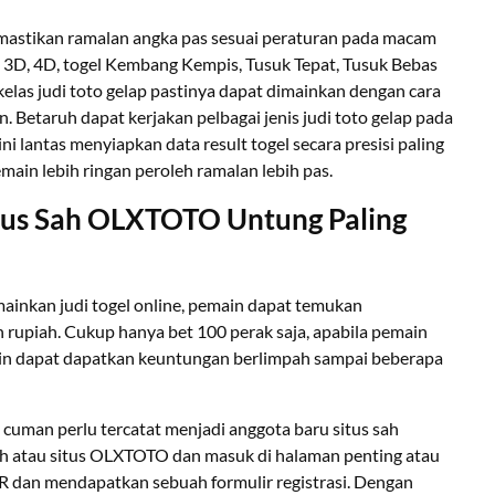
memastikan ramalan angka pas sesuai peraturan pada macam
D, 3D, 4D, togel Kembang Kempis, Tusuk Tepat, Tusuk Bebas
elas judi toto gelap pastinya dapat dimainkan dengan cara
 Betaruh dapat kerjakan pelbagai jenis judi toto gelap pada
 lantas menyiapkan data result togel secara presisi paling
main lebih ringan peroleh ramalan lebih pas.
itus Sah OLXTOTO Untung Paling
mainkan judi togel online, pemain dapat temukan
rupiah. Cukup hanya bet 100 perak saja, apabila pemain
ain dapat dapatkan keuntungan berlimpah sampai beberapa
 cuman perlu tercatat menjadi anggota baru situs sah
ah atau situs OLXTOTO dan masuk di halaman penting atau
an mendapatkan sebuah formulir registrasi. Dengan