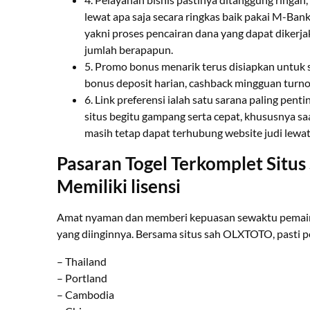
lewat apa saja secara ringkas baik pakai M-Ban
yakni proses pencairan dana yang dapat dikerja
jumlah berapapun.
5. Promo bonus menarik terus disiapkan untuk 
bonus deposit harian, cashback mingguan turnover
6. Link preferensi ialah satu sarana paling pe
situs begitu gampang serta cepat, khususnya 
masih tetap dapat terhubung website judi lewat 
Pasaran Togel Terkomplet Situ
Memiliki lisensi
Amat nyaman dan memberi kepuasan sewaktu pemain d
yang diinginnya. Bersama situs sah OLXTOTO, pasti p
– Thailand
– Portland
– Cambodia