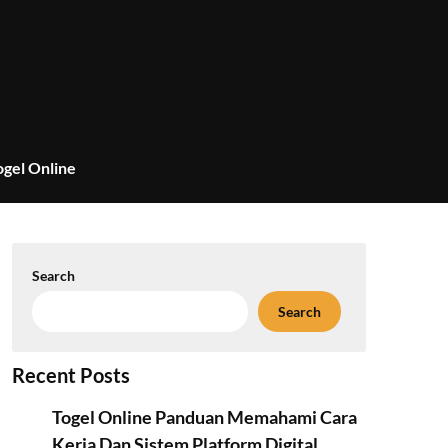
ogel Online
Search
Search
Recent Posts
Togel Online Panduan Memahami Cara
Kerja Dan Sistem Platform Digital