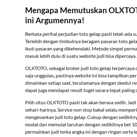
Mengapa Memutuskan OLXTOTO S
ini Argumennya!
Berkata perihal perjudian toto gelap pasti telah ada 
Terlebih dengan timbulnya beragam pasaran toto gela
ikuti pasaran yang dikehendaki. Metode simpel permai
masuk lebih dulu di suatu website judi bisa dipercaya.
OLXTOTO, sebagai broker judi toto gelap terpercaya d
saja unggulan, pastinya website ini bisa tampilkan p
dimainkan setiap saat, terutamanya dengan skedul re
dapat juga mendapat result togel secara tepat paling 
Pilih situs OLXTOTO pasti tak akan berasa sedih. Jadi
sehari-harinya. Service non stop bakal selalu memper
mengesankan judi toto gelap. Cukup dengan sedikitnya
modal dan memulai taruhan dengan sedikitnya bet 1
permainkan judi terka angka ini dengan ringan serta le