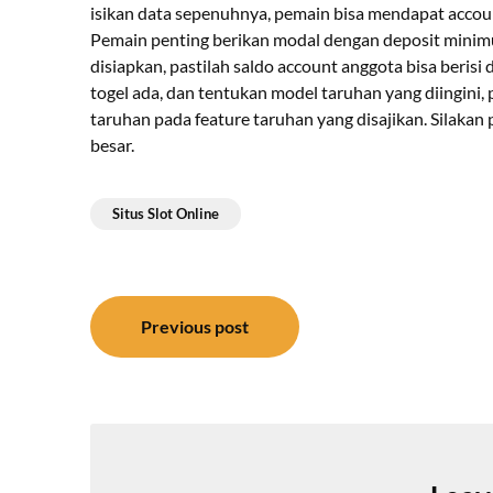
isikan data sepenuhnya, pemain bisa mendapat account
Pemain penting berikan modal dengan deposit minim
disiapkan, pastilah saldo account anggota bisa beris
togel ada, dan tentukan model taruhan yang diingin
taruhan pada feature taruhan yang disajikan. Silakan
besar.
Situs Slot Online
Post
Previous post
navigation