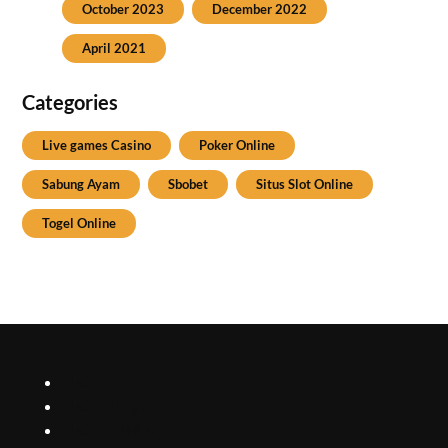
October 2023
December 2022
April 2021
Categories
Live games Casino
Poker Online
Sabung Ayam
Sbobet
Situs Slot Online
Togel Online
olxtoto
olxtoto login
olxtoto daftar