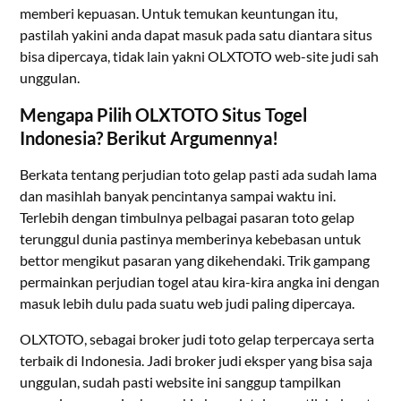
memberi kepuasan. Untuk temukan keuntungan itu,
pastilah yakini anda dapat masuk pada satu diantara situs
bisa dipercaya, tidak lain yakni OLXTOTO web-site judi sah
unggulan.
Mengapa Pilih OLXTOTO Situs Togel
Indonesia? Berikut Argumennya!
Berkata tentang perjudian toto gelap pasti ada sudah lama
dan masihlah banyak pencintanya sampai waktu ini.
Terlebih dengan timbulnya pelbagai pasaran toto gelap
terunggul dunia pastinya memberinya kebebasan untuk
bettor mengikut pasaran yang dikehendaki. Trik gampang
permainkan perjudian togel atau kira-kira angka ini dengan
masuk lebih dulu pada suatu web judi paling dipercaya.
OLXTOTO, sebagai broker judi toto gelap terpercaya serta
terbaik di Indonesia. Jadi broker judi eksper yang bisa saja
unggulan, sudah pasti website ini sanggup tampilkan