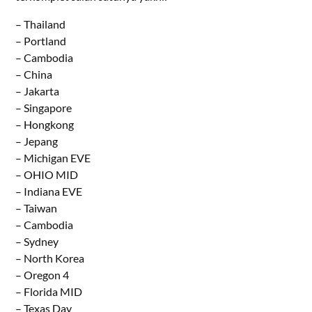
– Thailand
– Portland
– Cambodia
– China
– Jakarta
– Singapore
– Hongkong
– Jepang
– Michigan EVE
– OHIO MID
– Indiana EVE
– Taiwan
– Cambodia
– Sydney
– North Korea
– Oregon 4
– Florida MID
– Texas Day