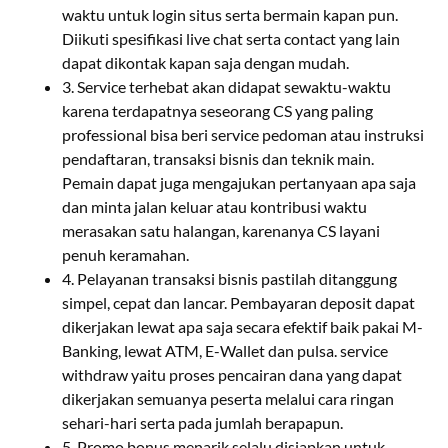
waktu untuk login situs serta bermain kapan pun.
Diikuti spesifikasi live chat serta contact yang lain
dapat dikontak kapan saja dengan mudah.
3. Service terhebat akan didapat sewaktu-waktu
karena terdapatnya seseorang CS yang paling
professional bisa beri service pedoman atau instruksi
pendaftaran, transaksi bisnis dan teknik main.
Pemain dapat juga mengajukan pertanyaan apa saja
dan minta jalan keluar atau kontribusi waktu
merasakan satu halangan, karenanya CS layani
penuh keramahan.
4. Pelayanan transaksi bisnis pastilah ditanggung
simpel, cepat dan lancar. Pembayaran deposit dapat
dikerjakan lewat apa saja secara efektif baik pakai M-
Banking, lewat ATM, E-Wallet dan pulsa. service
withdraw yaitu proses pencairan dana yang dapat
dikerjakan semuanya peserta melalui cara ringan
sehari-hari serta pada jumlah berapapun.
5. Promo bonus menarik selalu disiapkan untuk