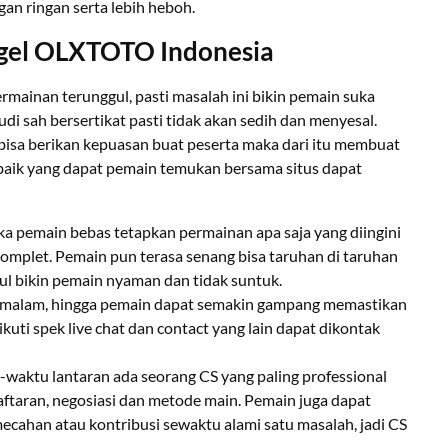
gan ringan serta lebih heboh.
ogel OLXTOTO Indonesia
mainan terunggul, pasti masalah ini bikin pemain suka
di sah bersertikat pasti tidak akan sedih dan menyesal.
bisa berikan kepuasan buat peserta maka dari itu membuat
rbaik yang dapat pemain temukan bersama situs dapat
ka pemain bebas tetapkan permainan apa saja yang diingini
mplet. Pemain pun terasa senang bisa taruhan di taruhan
gul bikin pemain nyaman dan tidak suntuk.
pai malam, hingga pemain dapat semakin gampang memastikan
ikuti spek live chat dan contact yang lain dapat dikontak
u-waktu lantaran ada seorang CS yang paling professional
daftaran, negosiasi dan metode main. Pemain juga dapat
cahan atau kontribusi sewaktu alami satu masalah, jadi CS