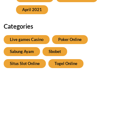
April 2021
Categories
Live games Casino
Poker Online
Sabung Ayam
Sbobet
Situs Slot Online
Togel Online