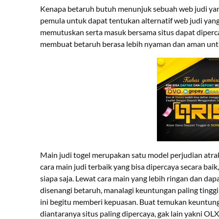
Kenapa betaruh butuh menunjuk sebuah web judi yang
pemula untuk dapat tentukan alternatif web judi yan
memutuskan serta masuk bersama situs dapat diperca
membuat betaruh berasa lebih nyaman dan aman untu
Main judi togel merupakan satu model perjudian atrak
cara main judi terbaik yang bisa dipercaya secara bai
siapa saja. Lewat cara main yang lebih ringan dan dap
disenangi betaruh, manalagi keuntungan paling tinggi 
ini begitu memberi kepuasan. Buat temukan keuntunga
diantaranya situs paling dipercaya, gak lain yakni O