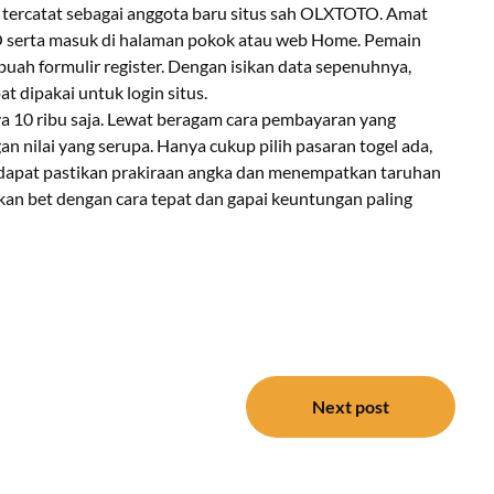
u tercatat sebagai anggota baru situs sah OLXTOTO. Amat
TO serta masuk di halaman pokok atau web Home. Pemain
 formulir register. Dengan isikan data sepenuhnya,
t dipakai untuk login situs.
ya 10 ribu saja. Lewat beragam cara pembayaran yang
gan nilai yang serupa. Hanya cukup pilih pasaran togel ada,
 dapat pastikan prakiraan angka dan menempatkan taruhan
tikan bet dengan cara tepat dan gapai keuntungan paling
Next post