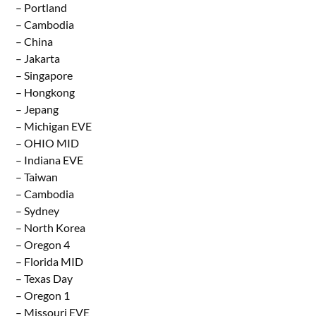
– Portland
– Cambodia
– China
– Jakarta
– Singapore
– Hongkong
– Jepang
– Michigan EVE
– OHIO MID
– Indiana EVE
– Taiwan
– Cambodia
– Sydney
– North Korea
– Oregon 4
– Florida MID
– Texas Day
– Oregon 1
– Missouri EVE