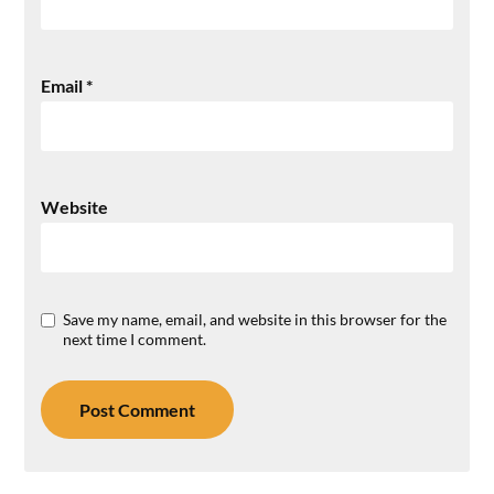
Email
*
Website
Save my name, email, and website in this browser for the
next time I comment.