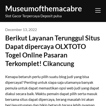
Skip
Museumofthemacabre
to
content
Slot Gacor Terpercaya Deposit pulsa
December 13, 2022
Berikut Layanan Terunggul Situs
Dapat dipercaya OLXTOTO
Togel Online Pasaran
Terkomplet! Cikancung
Kenapa betaruh perlu pilih suatu blog judi yang bisa
dipercayai? Penting untuk siapa saja utamanya banyak
pemula untuk dapat memastikan opsi web judi yang dapat
diakui secara baik. Waktu pemain dapat pilih serta masuk
bersama situs dapat dipercaya, terang masalah ini akan
beri keuntungan dan bikin betaruh terasa lebih nyaman