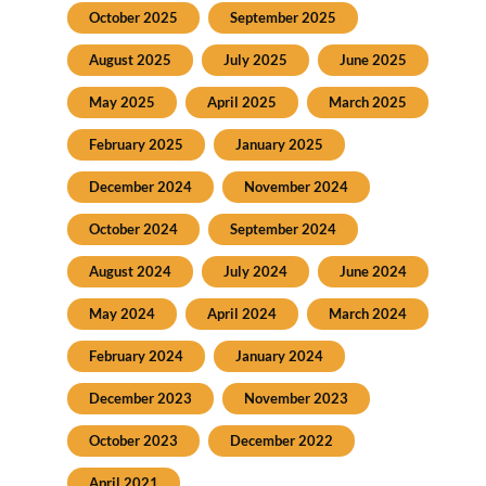
October 2025
September 2025
August 2025
July 2025
June 2025
May 2025
April 2025
March 2025
February 2025
January 2025
December 2024
November 2024
October 2024
September 2024
August 2024
July 2024
June 2024
May 2024
April 2024
March 2024
February 2024
January 2024
December 2023
November 2023
October 2023
December 2022
April 2021