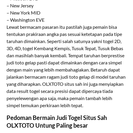
– New Jersey
– New York MID
– Washington EVE
Lewat bermacam pasaran itu pastilah juga pemain bisa
tentukan prakiraan angka pas sesuai ketetapan pada tipe
taruhan dimainkan. Seperti salah satunya yakni togel 2D,
3D, 4D, togel Kembang Kempis, Tusuk Tepat, Tusuk Bebas
dan masihlah banyak kembali. Tempat taruhan berprestise
judi toto gelap pasti dapat dimainkan dengan cara simpel
dengan main yang lebih membahagiakan. Betaruh dapat
jalankan bermacam ragam judi toto gelap di model taruhan
yang diharapkan. OLXTOTO situs sah ini juga menyiapkan
data result togel secara presisi dapat dipercaya tiada
penyelewengan apa saja, maka pemain tambah lebih
simpel temukan perkiraan lebih tepat.
Pedoman Bermain Judi Togel Situs Sah
OLXTOTO Untung Paling besar