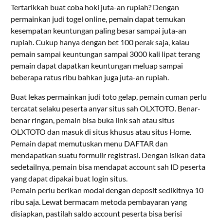
Tertarikkah buat coba hoki juta-an rupiah? Dengan
permainkan judi togel online, pemain dapat temukan
kesempatan keuntungan paling besar sampai juta-an
rupiah. Cukup hanya dengan bet 100 perak saja, kalau
pemain sampai keuntungan sampai 3000 kali lipat terang
pemain dapat dapatkan keuntungan meluap sampai
beberapa ratus ribu bahkan juga juta-an rupiah.
Buat lekas permainkan judi toto gelap, pemain cuman perlu
tercatat selaku peserta anyar situs sah OLXTOTO. Benar-
benar ringan, pemain bisa buka link sah atau situs
OLXTOTO dan masuk di situs khusus atau situs Home.
Pemain dapat memutuskan menu DAFTAR dan
mendapatkan suatu formulir registrasi. Dengan isikan data
sedetailnya, pemain bisa mendapat account sah ID peserta
yang dapat dipakai buat login situs.
Pemain perlu berikan modal dengan deposit sedikitnya 10
ribu saja. Lewat bermacam metoda pembayaran yang
disiapkan, pastilah saldo account peserta bisa berisi