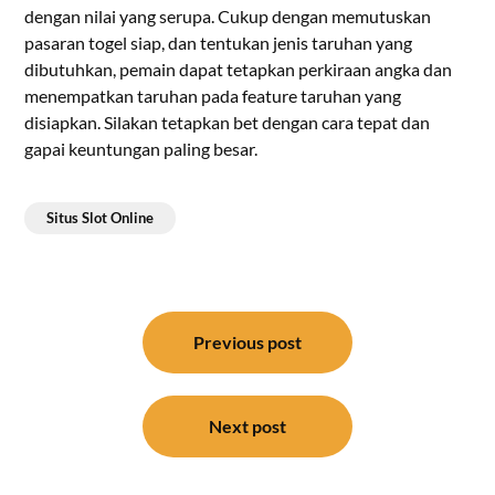
dengan nilai yang serupa. Cukup dengan memutuskan
pasaran togel siap, dan tentukan jenis taruhan yang
dibutuhkan, pemain dapat tetapkan perkiraan angka dan
menempatkan taruhan pada feature taruhan yang
disiapkan. Silakan tetapkan bet dengan cara tepat dan
gapai keuntungan paling besar.
Situs Slot Online
Post
navigation
Previous post
Next post