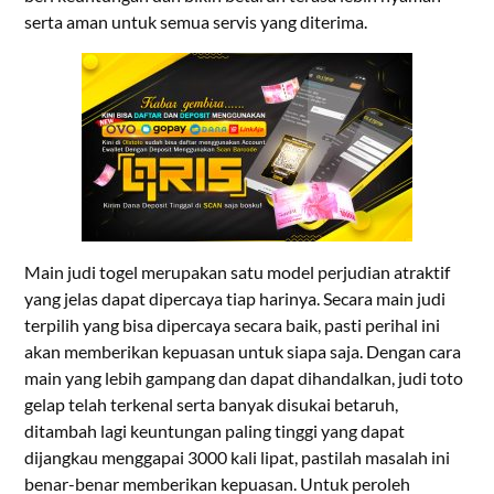
serta aman untuk semua servis yang diterima.
Main judi togel merupakan satu model perjudian atraktif
yang jelas dapat dipercaya tiap harinya. Secara main judi
terpilih yang bisa dipercaya secara baik, pasti perihal ini
akan memberikan kepuasan untuk siapa saja. Dengan cara
main yang lebih gampang dan dapat dihandalkan, judi toto
gelap telah terkenal serta banyak disukai betaruh,
ditambah lagi keuntungan paling tinggi yang dapat
dijangkau menggapai 3000 kali lipat, pastilah masalah ini
benar-benar memberikan kepuasan. Untuk peroleh