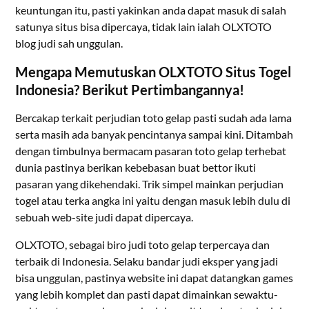
keuntungan itu, pasti yakinkan anda dapat masuk di salah
satunya situs bisa dipercaya, tidak lain ialah OLXTOTO
blog judi sah unggulan.
Mengapa Memutuskan OLXTOTO Situs Togel
Indonesia? Berikut Pertimbangannya!
Bercakap terkait perjudian toto gelap pasti sudah ada lama
serta masih ada banyak pencintanya sampai kini. Ditambah
dengan timbulnya bermacam pasaran toto gelap terhebat
dunia pastinya berikan kebebasan buat bettor ikuti
pasaran yang dikehendaki. Trik simpel mainkan perjudian
togel atau terka angka ini yaitu dengan masuk lebih dulu di
sebuah web-site judi dapat dipercaya.
OLXTOTO, sebagai biro judi toto gelap terpercaya dan
terbaik di Indonesia. Selaku bandar judi eksper yang jadi
bisa unggulan, pastinya website ini dapat datangkan games
yang lebih komplet dan pasti dapat dimainkan sewaktu-