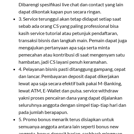
Dibarengi spesifikasi live chat dan contact yang lain
dapat dikontak kapan pun secara ringan.
3. Service terunggul akan tetap didapat setiap saat
sebab ada orang CS yang paling professional bisa
kasih service tutorial atau petunjuk pendaftaran,
transaksi bisnis dan langkah main. Pemain dapat juga
mengajukan pertanyaan apa saja serta minta
pemecahan atau kontribusi di saat mengenyam satu
hambatan, jadi CS layani penuh keramahan.
4. Pelayanan bisnis pasti ditanggung gampang, cepat
dan lancar. Pembayaran deposit dapat dikerjakan
lewat apa saja secara efektif baik pakai M-Banking,
lewat ATM, E-Wallet dan pulsa. service withdraw
yakni proses pencairan dana yang dapat dijalankan
seluruhnya anggota dengan simpel tiap-tiap hari dan
pada jumlah berapapun.
5. Promo bonus menarik terus disiapkan untuk
semuanya anggota antara lain seperti bonus new
anggota, bonus deposit harian, cashback mingguan