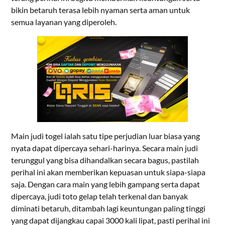
bikin betaruh terasa lebih nyaman serta aman untuk
semua layanan yang diperoleh.
Main judi togel ialah satu tipe perjudian luar biasa yang
nyata dapat dipercaya sehari-harinya. Secara main judi
terunggul yang bisa dihandalkan secara bagus, pastilah
perihal ini akan memberikan kepuasan untuk siapa-siapa
saja. Dengan cara main yang lebih gampang serta dapat
dipercaya, judi toto gelap telah terkenal dan banyak
diminati betaruh, ditambah lagi keuntungan paling tinggi
yang dapat dijangkau capai 3000 kali lipat, pasti perihal ini