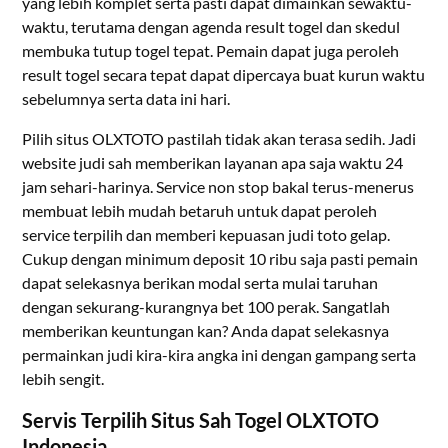
yang lebih komplet serta pasti dapat dimainkan sewaktu-
waktu, terutama dengan agenda result togel dan skedul
membuka tutup togel tepat. Pemain dapat juga peroleh
result togel secara tepat dapat dipercaya buat kurun waktu
sebelumnya serta data ini hari.
Pilih situs OLXTOTO pastilah tidak akan terasa sedih. Jadi
website judi sah memberikan layanan apa saja waktu 24
jam sehari-harinya. Service non stop bakal terus-menerus
membuat lebih mudah betaruh untuk dapat peroleh
service terpilih dan memberi kepuasan judi toto gelap.
Cukup dengan minimum deposit 10 ribu saja pasti pemain
dapat selekasnya berikan modal serta mulai taruhan
dengan sekurang-kurangnya bet 100 perak. Sangatlah
memberikan keuntungan kan? Anda dapat selekasnya
permainkan judi kira-kira angka ini dengan gampang serta
lebih sengit.
Servis Terpilih Situs Sah Togel OLXTOTO
Indonesia