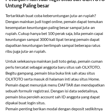
Untung Paling besar
Tertarikkah buat coba keberuntungan juta-an rupiah?
Dengan mainkan judi togel online, pemain dapat temukan
kesempatan keuntungan paling besar sampai juta-an
rupiah. Cukup hanya bet 100 perak saja, bila pemain capai
keuntungan sampai 3000 kali lipat terang pemain dapat
dapatkan keuntungan berlimpah sampai beberapa ratus
ribu juga juta-an rupiah.
Untuk selekasnya mainkan judi toto gelap, pemain cuman
perlu tercatat sebagai anggota baru situs sah OLXTOTO.
Begitu gampang, pemain bisa buka link sah atau situs
OLXTOTO serta masuk di halaman inti atau situs Home.
Pemain dapat menunjuk menu DAFTAR dan mendapatkan
sebuah formulir registrasi. Dengan isi data sedetailnya,
pemain bisa peroleh account sah ID anggota yang dapat
dipakai buat login situs.
Pemain penting berikan modal dengan deposit sedikitnya