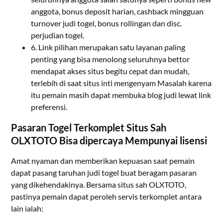
anggota, bonus deposit harian, cashback mingguan
turnover judi togel, bonus rollingan dan disc.
perjudian togel.
6. Link pilihan merupakan satu layanan paling
penting yang bisa menolong seluruhnya bettor
mendapat akses situs begitu cepat dan mudah,
terlebih di saat situs inti mengenyam Masalah karena
itu pemain masih dapat membuka blog judi lewat link
preferensi.
Pasaran Togel Terkomplet Situs Sah
OLXTOTO Bisa dipercaya Mempunyai lisensi
Amat nyaman dan memberikan kepuasan saat pemain
dapat pasang taruhan judi togel buat beragam pasaran
yang dikehendakinya. Bersama situs sah OLXTOTO,
pastinya pemain dapat peroleh servis terkomplet antara
lain ialah: