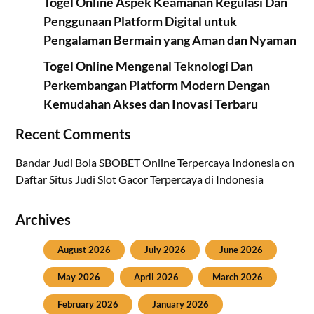
Togel Online Aspek Keamanan Regulasi Dan
Penggunaan Platform Digital untuk
Pengalaman Bermain yang Aman dan Nyaman
Togel Online Mengenal Teknologi Dan
Perkembangan Platform Modern Dengan
Kemudahan Akses dan Inovasi Terbaru
Recent Comments
Bandar Judi Bola SBOBET Online Terpercaya Indonesia
on
Daftar Situs Judi Slot Gacor Terpercaya di Indonesia
Archives
August 2026
July 2026
June 2026
May 2026
April 2026
March 2026
February 2026
January 2026