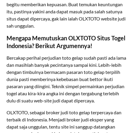
begitu memberikan kepuasan. Buat temukan keuntungan
itu, pastinya yakini anda dapat masuk pada salah satunya
situs dapat dipercaya, gak lain ialah OLXTOTO website judi
sah unggulan.
Mengapa Memutuskan OLXTOTO Situs Togel
Indonesia? Berikut Argumennya!
Bercakap perihal perjudian toto gelap sudah pasti ada lama
dan masihlah banyak pecintanya sampai kini. Lebih-lebih
dengan timbulnya bermacam pasaran toto gelap terpilih
dunia pasti memberinya kebebasan buat bettor ikuti
pasaran yang diingini. Teknik simpel permainkan perjudian
togel atau kira-kira angka ini dengan tergabung terlebih
dulu di suatu web-site judi dapat dipercaya.
OLXTOTO, sebagai broker judi toto gelap terpercaya dan
terbaik di Indonesia. Menjadi broker judi eksper yang
dapat saja unggulan, tentu site ini sanggup datangkan