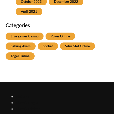
October 2023
December 2022
April 2021
Categories
Live games Casino
Poker Online
Sabung Ayam
Sbobet
Situs Slot Online
Togel Online
olxtoto
olxtoto login
olxtoto daftar