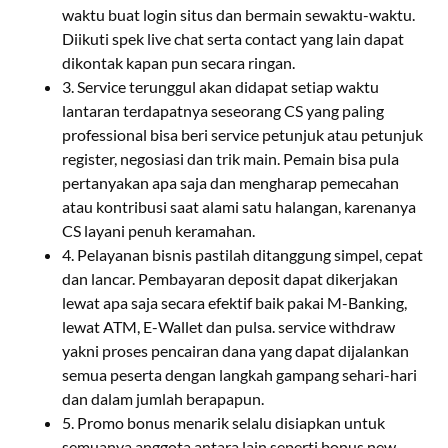
waktu buat login situs dan bermain sewaktu-waktu.
Diikuti spek live chat serta contact yang lain dapat
dikontak kapan pun secara ringan.
3. Service terunggul akan didapat setiap waktu
lantaran terdapatnya seseorang CS yang paling
professional bisa beri service petunjuk atau petunjuk
register, negosiasi dan trik main. Pemain bisa pula
pertanyakan apa saja dan mengharap pemecahan
atau kontribusi saat alami satu halangan, karenanya
CS layani penuh keramahan.
4. Pelayanan bisnis pastilah ditanggung simpel, cepat
dan lancar. Pembayaran deposit dapat dikerjakan
lewat apa saja secara efektif baik pakai M-Banking,
lewat ATM, E-Wallet dan pulsa. service withdraw
yakni proses pencairan dana yang dapat dijalankan
semua peserta dengan langkah gampang sehari-hari
dan dalam jumlah berapapun.
5. Promo bonus menarik selalu disiapkan untuk
semuanya anggota antara lain seperti bonus new