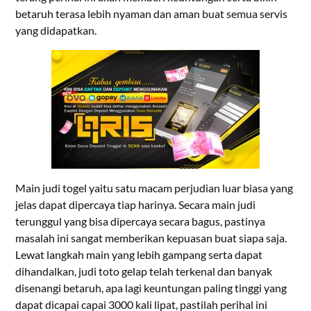
betaruh terasa lebih nyaman dan aman buat semua servis
yang didapatkan.
Main judi togel yaitu satu macam perjudian luar biasa yang
jelas dapat dipercaya tiap harinya. Secara main judi
terunggul yang bisa dipercaya secara bagus, pastinya
masalah ini sangat memberikan kepuasan buat siapa saja.
Lewat langkah main yang lebih gampang serta dapat
dihandalkan, judi toto gelap telah terkenal dan banyak
disenangi betaruh, apa lagi keuntungan paling tinggi yang
dapat dicapai capai 3000 kali lipat, pastilah perihal ini