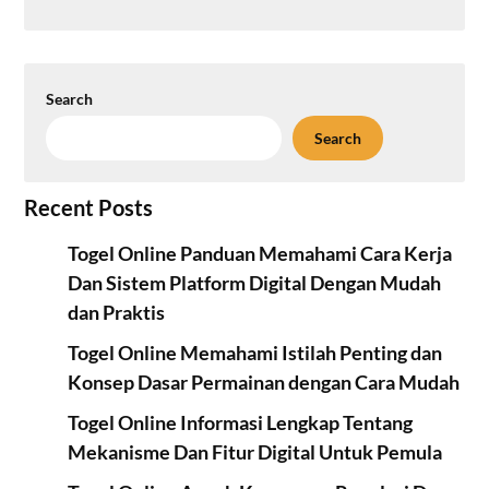
Search
Search
Recent Posts
Togel Online Panduan Memahami Cara Kerja
Dan Sistem Platform Digital Dengan Mudah
dan Praktis
Togel Online Memahami Istilah Penting dan
Konsep Dasar Permainan dengan Cara Mudah
Togel Online Informasi Lengkap Tentang
Mekanisme Dan Fitur Digital Untuk Pemula