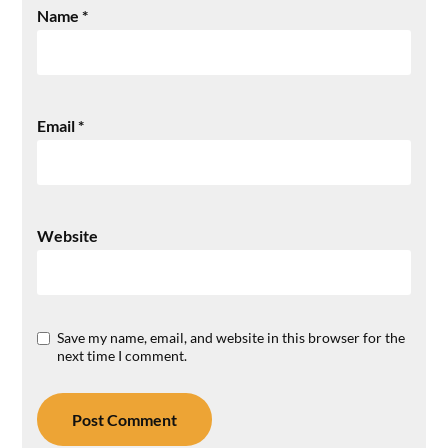
Name
*
Email
*
Website
Save my name, email, and website in this browser for the
next time I comment.