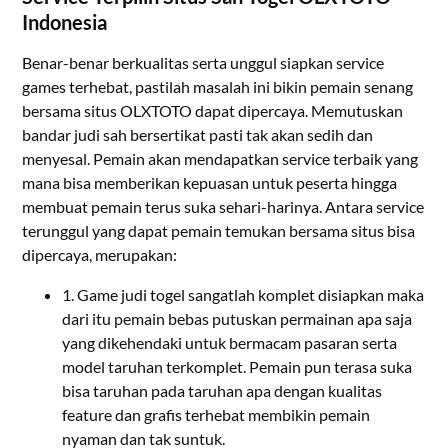
Indonesia
Benar-benar berkualitas serta unggul siapkan service
games terhebat, pastilah masalah ini bikin pemain senang
bersama situs OLXTOTO dapat dipercaya. Memutuskan
bandar judi sah bersertikat pasti tak akan sedih dan
menyesal. Pemain akan mendapatkan service terbaik yang
mana bisa memberikan kepuasan untuk peserta hingga
membuat pemain terus suka sehari-harinya. Antara service
terunggul yang dapat pemain temukan bersama situs bisa
dipercaya, merupakan:
1. Game judi togel sangatlah komplet disiapkan maka
dari itu pemain bebas putuskan permainan apa saja
yang dikehendaki untuk bermacam pasaran serta
model taruhan terkomplet. Pemain pun terasa suka
bisa taruhan pada taruhan apa dengan kualitas
feature dan grafis terhebat membikin pemain
nyaman dan tak suntuk.