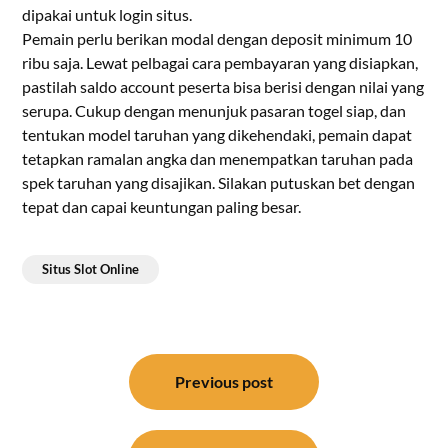
dipakai untuk login situs.
Pemain perlu berikan modal dengan deposit minimum 10
ribu saja. Lewat pelbagai cara pembayaran yang disiapkan,
pastilah saldo account peserta bisa berisi dengan nilai yang
serupa. Cukup dengan menunjuk pasaran togel siap, dan
tentukan model taruhan yang dikehendaki, pemain dapat
tetapkan ramalan angka dan menempatkan taruhan pada
spek taruhan yang disajikan. Silakan putuskan bet dengan
tepat dan capai keuntungan paling besar.
Situs Slot Online
Post
navigation
Previous post