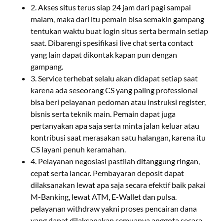
2. Akses situs terus siap 24 jam dari pagi sampai
malam, maka dari itu pemain bisa semakin gampang
tentukan waktu buat login situs serta bermain setiap
saat. Dibarengi spesifikasi live chat serta contact
yang lain dapat dikontak kapan pun dengan
gampang.
3. Service terhebat selalu akan didapat setiap saat
karena ada seseorang CS yang paling professional
bisa beri pelayanan pedoman atau instruksi register,
bisnis serta teknik main. Pemain dapat juga
pertanyakan apa saja serta minta jalan keluar atau
kontribusi saat merasakan satu halangan, karena itu
CS layani penuh keramahan.
4. Pelayanan negosiasi pastilah ditanggung ringan,
cepat serta lancar. Pembayaran deposit dapat
dilaksanakan lewat apa saja secara efektif baik pakai
M-Banking, lewat ATM, E-Wallet dan pulsa.
pelayanan withdraw yakni proses pencairan dana
yang dapat dilaksanakan semuanya anggota secara