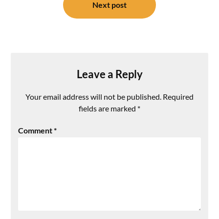
Next post
Leave a Reply
Your email address will not be published.
Required
fields are marked
*
Comment
*