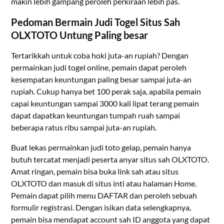
makin lebih gampang peroleh perkiraan lebih pas.
Pedoman Bermain Judi Togel Situs Sah
OLXTOTO Untung Paling besar
Tertarikkah untuk coba hoki juta-an rupiah? Dengan
permainkan judi togel online, pemain dapat peroleh
kesempatan keuntungan paling besar sampai juta-an
rupiah. Cukup hanya bet 100 perak saja, apabila pemain
capai keuntungan sampai 3000 kali lipat terang pemain
dapat dapatkan keuntungan tumpah ruah sampai
beberapa ratus ribu sampai juta-an rupiah.
Buat lekas permainkan judi toto gelap, pemain hanya
butuh tercatat menjadi peserta anyar situs sah OLXTOTO.
Amat ringan, pemain bisa buka link sah atau situs
OLXTOTO dan masuk di situs inti atau halaman Home.
Pemain dapat pilih menu DAFTAR dan peroleh sebuah
formulir registrasi. Dengan isikan data selengkapnya,
pemain bisa mendapat account sah ID anggota yang dapat