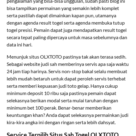
pengalaman yang bisa-bisa unggulan, sudah pasti blog ini
bisa tampilkan permainan yang semakin lebih komplet
serta pastilah dapat dimainkan kapan pun, utamanya
dengan agenda result togel serta agenda membuka tutup
togel presisi. Pemain dapat juga mendapatkan result togel
secara tepat paling dipercaya untuk masa sebelumnya dan
data ini hari.
Menunjuk situs OLXTOTO pastinya tak akan terasa sedih.
Sebagai website judi sah memberinya servis apa saja waktu
24 jam tiap harinya. Servis non-stop bakal selalu membuat
lebih mudah betaruh untuk dapat peroleh servis terhebat
serta memberi kepuasan judi toto gelap. Hanya cukup
minimum deposit 10 ribu saja pastinya pemain dapat
selekasnya berikan modal serta mulai taruhan dengan
minimum bet 100 perak. Benar-benar memberikan
keuntungan khan? Anda dapat selekasnya permainkan judi
kira-kira angka ini dengan ringan serta lebih dahsyat.
Service Terpilih Situs Sah Togel OLXTOTO