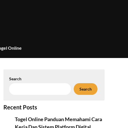
ogel Online
Search
Search
Recent Posts
Togel Online Panduan Memahami Cara
Kerja Dan Sistem Platform Digital