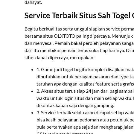
dahsyat.
Service Terbaik Situs Sah Tog
Begitu berkualitas serta unggul siapkan service perm
bersama situs OLXTOTO paling dipercaya. Menunjuk b
dan menyesal. Pemain bakal peroleh pelayanan sanga
dari itu membikin pemain terus suka tiap harinya. Di
situs dapat dipercaya, merupakan:
1. Game judi togel begitu komplet disajikan m
dibutuhkan untuk beragam pasaran dan type tar
taruhan apa dengan kualitas feature serta graf
2. Akses situs terus siap 24 jam dari pagi samp
waktu untuk login situs dan main setiap waktu. D
dikontak kapan saja dengan gampang.
3. Service terbaik selalu akan dicapai setiap w
bisa kasih pelayanan pedoman atau petunjuk pen
pula pertanyakan apa saja dan mengharap jalan 
CS layani penuh keramahan.