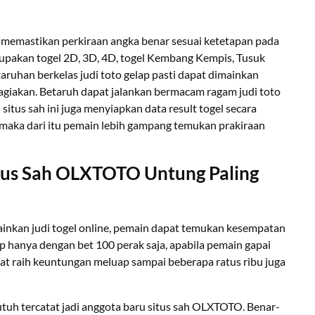
a memastikan perkiraan angka benar sesuai ketetapan pada
upakan togel 2D, 3D, 4D, togel Kembang Kempis, Tusuk
aruhan berkelas judi toto gelap pasti dapat dimainkan
giakan. Betaruh dapat jalankan bermacam ragam judi toto
tus sah ini juga menyiapkan data result togel secara
, maka dari itu pemain lebih gampang temukan prakiraan
itus Sah OLXTOTO Untung Paling
ainkan judi togel online, pemain dapat temukan kesempatan
p hanya dengan bet 100 perak saja, apabila pemain gapai
at raih keuntungan meluap sampai beberapa ratus ribu juga
utuh tercatat jadi anggota baru situs sah OLXTOTO. Benar-