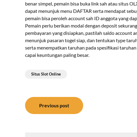
benar simpel, pemain bisa buka link sah atau situs 
dapat menunjuk menu DAFTAR serta mendapat sebuah f
pemain bisa peroleh account sah ID anggota yang dapa
Pemain perlu berikan modal dengan deposit sekurang
pembayaran yang disiapkan, pastilah saldo account an
menunjuk pasaran togel siap, dan tentukan type taru
serta menempatkan taruhan pada spesifikasi taruhan y
capai keuntungan paling besar.
Situs Slot Online
Post
Previous post
navigation