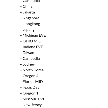
– Cambodia
– China
– Jakarta
– Singapore
– Hongkong
– Jepang
– Michigan EVE
– OHIO MID
– Indiana EVE
– Taiwan
– Cambodia
– Sydney
– North Korea
– Oregon 4
– Florida MID
– Texas Day
– Oregon 1
– Missouri EVE
– New Jersey