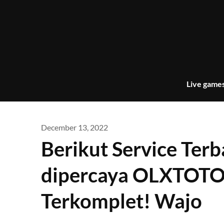
Skip
to
content
Live game
December 13, 2022
Berikut Service Terb
dipercaya OLXTOTO 
Terkomplet! Wajo