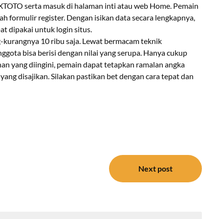
OLXTOTO serta masuk di halaman inti atau web Home. Pemain
ormulir register. Dengan isikan data secara lengkapnya,
t dipakai untuk login situs.
-kurangnya 10 ribu saja. Lewat bermacam teknik
ggota bisa berisi dengan nilai yang serupa. Hanya cukup
han yang diingini, pemain dapat tetapkan ramalan angka
ang disajikan. Silakan pastikan bet dengan cara tepat dan
Next post