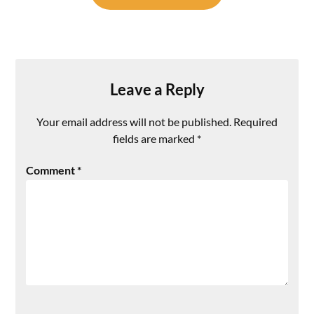
Leave a Reply
Your email address will not be published.
Required
fields are marked
*
Comment
*