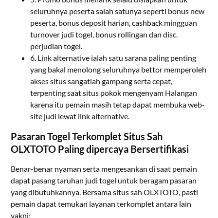
seluruhnya peserta salah satunya seperti bonus new
peserta, bonus deposit harian, cashback mingguan
turnover judi togel, bonus rollingan dan disc.
perjudian togel.
6. Link alternative ialah satu sarana paling penting
yang bakal menolong seluruhnya bettor memperoleh
akses situs sangatlah gampang serta cepat,
terpenting saat situs pokok mengenyam Halangan
karena itu pemain masih tetap dapat membuka web-
site judi lewat link alternative.
Pasaran Togel Terkomplet Situs Sah
OLXTOTO Paling dipercaya Bersertifikasi
Benar-benar nyaman serta mengesankan di saat pemain
dapat pasang taruhan judi togel untuk beragam pasaran
yang dibutuhkannya. Bersama situs sah OLXTOTO, pasti
pemain dapat temukan layanan terkomplet antara lain
yakni: