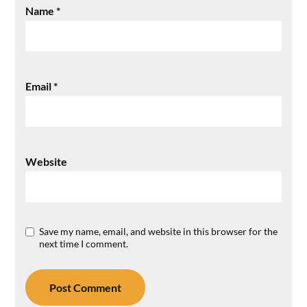
Name
*
Email
*
Website
Save my name, email, and website in this browser for the
next time I comment.