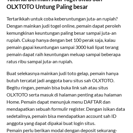
OLXTOTO Untung Paling besar
Tertarikkah untuk coba keberuntungan juta-an rupiah?
Dengan mainkan judi togel online, pemain dapat peroleh
kemungkinan keuntungan paling besar sampai juta-an
rupiah. Cukup hanya dengan bet 100 perak saja, kalau
pemain gapai keuntungan sampai 3000 kali lipat terang
pemain dapat raih keuntungan meluap sampai beberapa
ratus ribu sampai juta-an rupiah.
Buat selekasnya mainkan judi toto gelap, pemain hanya
butuh tercatat jadi anggota baru situs sah OLXTOTO.
Begitu ringan, pemain bisa buka link sah atau situs
OLXTOTO serta masuk di halaman penting atau halaman
Home. Pemain dapat menunjuk menu DAFTAR dan
mendapatkan sebuah formulir register. Dengan isikan data
sedetailnya, pemain bisa mendapatkan account sah ID
anggota yang dapat dipakai buat login situs.
Pemain perlu berikan modal dengan deposit sekurang-