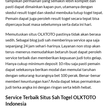
tampilkan permainan yang semakin lebih komplet dan
pasti dapat dimainkan kapan pun, utamanya dengan
skedul result togel dan skedul membuka tutup togel tepat.
Pemain dapat juga peroleh result togel secara tepat bisa
dipercaya buat masa sebelumnya serta data ini hari.
Memutuskan situs OLXTOTO pastinya tidak akan berasa
sedih. Sebagai blog judi sah memberinya service apa saja
sepanjang 24 jam sehari-harinya. Layanan non stop akan
terus-menerus memudahkan betaruh buat dapat peroleh
service terbaik dan memberikan kepuasan judi toto gelap.
Hanya cukup minimum deposit 10 ribu saja pasti pemain
dapat selekasnya berikan modal dan memulai taruhan
dengan sekurang-kurangnya bet 100 perak. Benar-benar
memberi keuntungan kan? Anda dapat lekas permainkan
judi terka angka ini dengan ringan serta lebih hebat.
Service Terbaik Situs Sah Togel OLXTOTO
Indonesia