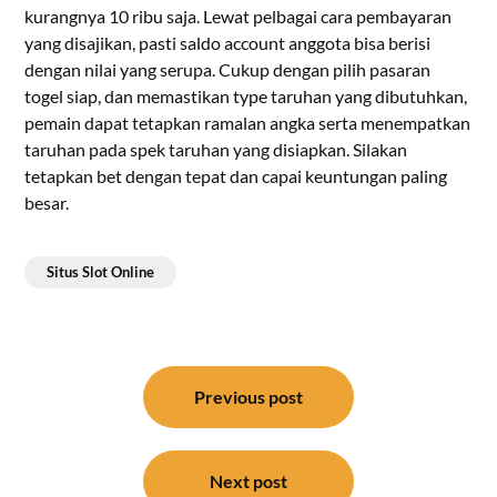
kurangnya 10 ribu saja. Lewat pelbagai cara pembayaran
yang disajikan, pasti saldo account anggota bisa berisi
dengan nilai yang serupa. Cukup dengan pilih pasaran
togel siap, dan memastikan type taruhan yang dibutuhkan,
pemain dapat tetapkan ramalan angka serta menempatkan
taruhan pada spek taruhan yang disiapkan. Silakan
tetapkan bet dengan tepat dan capai keuntungan paling
besar.
Situs Slot Online
Post
navigation
Previous post
Next post