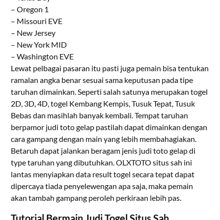
– Oregon 1
– Missouri EVE
– New Jersey
– New York MID
– Washington EVE
Lewat pelbagai pasaran itu pasti juga pemain bisa tentukan
ramalan angka benar sesuai sama keputusan pada tipe
taruhan dimainkan. Seperti salah satunya merupakan togel
2D, 3D, 4D, togel Kembang Kempis, Tusuk Tepat, Tusuk
Bebas dan masihlah banyak kembali. Tempat taruhan
berpamor judi toto gelap pastilah dapat dimainkan dengan
cara gampang dengan main yang lebih membahagiakan.
Betaruh dapat jalankan beragam jenis judi toto gelap di
type taruhan yang dibutuhkan. OLXTOTO situs sah ini
lantas menyiapkan data result togel secara tepat dapat
dipercaya tiada penyelewengan apa saja, maka pemain
akan tambah gampang peroleh perkiraan lebih pas.
Tutorial Bermain Judi Togel Situs Sah