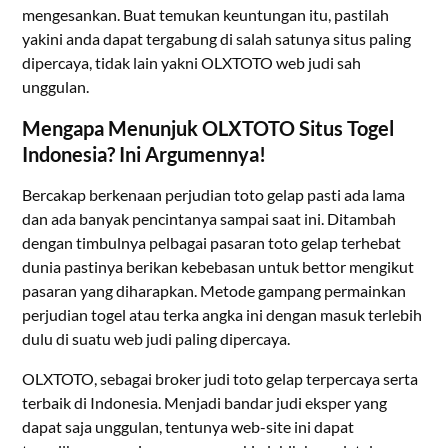
mengesankan. Buat temukan keuntungan itu, pastilah
yakini anda dapat tergabung di salah satunya situs paling
dipercaya, tidak lain yakni OLXTOTO web judi sah
unggulan.
Mengapa Menunjuk OLXTOTO Situs Togel
Indonesia? Ini Argumennya!
Bercakap berkenaan perjudian toto gelap pasti ada lama
dan ada banyak pencintanya sampai saat ini. Ditambah
dengan timbulnya pelbagai pasaran toto gelap terhebat
dunia pastinya berikan kebebasan untuk bettor mengikut
pasaran yang diharapkan. Metode gampang permainkan
perjudian togel atau terka angka ini dengan masuk terlebih
dulu di suatu web judi paling dipercaya.
OLXTOTO, sebagai broker judi toto gelap terpercaya serta
terbaik di Indonesia. Menjadi bandar judi eksper yang
dapat saja unggulan, tentunya web-site ini dapat