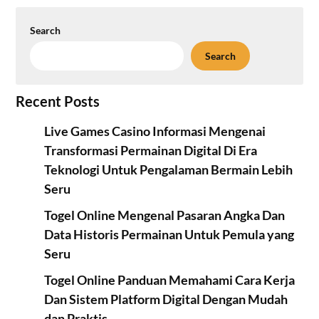
Search
Search
Recent Posts
Live Games Casino Informasi Mengenai
Transformasi Permainan Digital Di Era
Teknologi Untuk Pengalaman Bermain Lebih
Seru
Togel Online Mengenal Pasaran Angka Dan
Data Historis Permainan Untuk Pemula yang
Seru
Togel Online Panduan Memahami Cara Kerja
Dan Sistem Platform Digital Dengan Mudah
dan Praktis