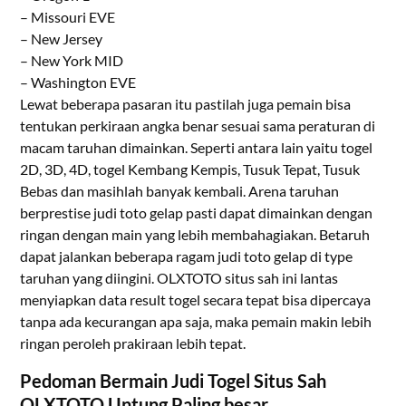
– Missouri EVE
– New Jersey
– New York MID
– Washington EVE
Lewat beberapa pasaran itu pastilah juga pemain bisa
tentukan perkiraan angka benar sesuai sama peraturan di
macam taruhan dimainkan. Seperti antara lain yaitu togel
2D, 3D, 4D, togel Kembang Kempis, Tusuk Tepat, Tusuk
Bebas dan masihlah banyak kembali. Arena taruhan
berprestise judi toto gelap pasti dapat dimainkan dengan
ringan dengan main yang lebih membahagiakan. Betaruh
dapat jalankan beberapa ragam judi toto gelap di type
taruhan yang diingini. OLXTOTO situs sah ini lantas
menyiapkan data result togel secara tepat bisa dipercaya
tanpa ada kecurangan apa saja, maka pemain makin lebih
ringan peroleh prakiraan lebih tepat.
Pedoman Bermain Judi Togel Situs Sah
OLXTOTO Untung Paling besar