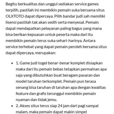
Begitu berkualitas dan unggul sediakan service games
terpilih, pastilah ini membikin pemain suka bersama situs
OLXTOTO dapat dipercaya. Pilih bandar judi sah memiliki
lisensi pastilah tak akan sedih serta menyesal. Pemain
dapat mendapatkan pelayanan paling bagus yang mana
bisa berikan kepuasan untuk peserta maka dari itu
membikin pemain terus suka sehari-harinya. Antara
service terhebat yang dapat pemain peroleh bersama situs
dapat dipercaya, merupakan:
1. Game judi togel benar-benar komplet disiapkan
maka dari itu pemain bebas tetapkan permainan apa
saja yang dibutuhkan buat beragam pasaran dan
model taruhan terkomplet. Pemain pun terasa
senang bisa taruhan di taruhan apa dengan kwalitas
feature dan grafis terunggul membikin pemain
nyaman dan tidak jemu.
2. Akses situs terus siap 24 jam dari pagi sampai
malam, maka pemain dapat makin simpel