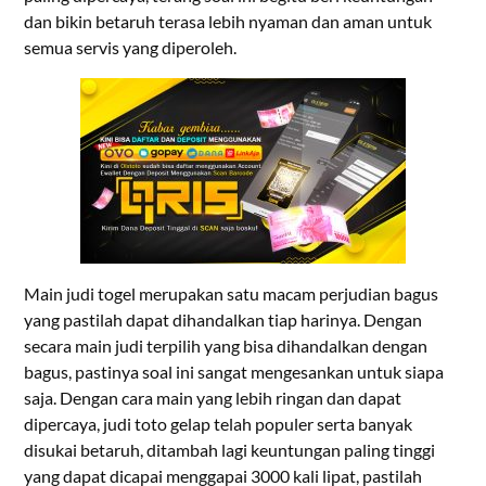
dan bikin betaruh terasa lebih nyaman dan aman untuk
semua servis yang diperoleh.
Main judi togel merupakan satu macam perjudian bagus
yang pastilah dapat dihandalkan tiap harinya. Dengan
secara main judi terpilih yang bisa dihandalkan dengan
bagus, pastinya soal ini sangat mengesankan untuk siapa
saja. Dengan cara main yang lebih ringan dan dapat
dipercaya, judi toto gelap telah populer serta banyak
disukai betaruh, ditambah lagi keuntungan paling tinggi
yang dapat dicapai menggapai 3000 kali lipat, pastilah