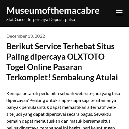
Skip
Museumofthemacabre
to
content
Slot Gacor Terpercaya Deposit pulsa
December 13, 2022
Berikut Service Terhebat Situs
Paling dipercaya OLXTOTO
Togel Online Pasaran
Terkomplet! Sembakung Atulai
Kenapa betaruh perlu pilih sebuah web-site judi yang bisa
dipercayai? Penting untuk siapa-siapa saja terutamanya
banyak pemula untuk dapat memastikan alternatif web-
site judi yang dapat dipercayai secara bagus. Sewaktu
pemain dapat memutuskan dan masuk bersama situs
paling dipercaya, terang soal ini begitu beri keuntungan