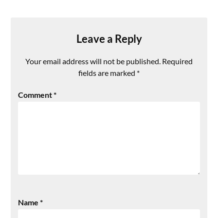
Leave a Reply
Your email address will not be published.
Required
fields are marked
*
Comment
*
Name
*