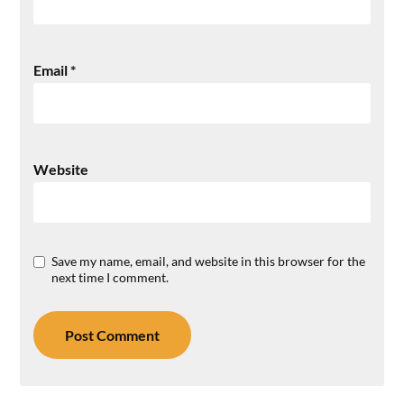
Email
*
Website
Save my name, email, and website in this browser for the
next time I comment.