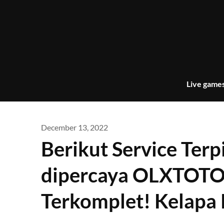
Skip
to
content
Live game
December 13, 2022
Berikut Service Terp
dipercaya OLXTOTO 
Terkomplet! Kelapa