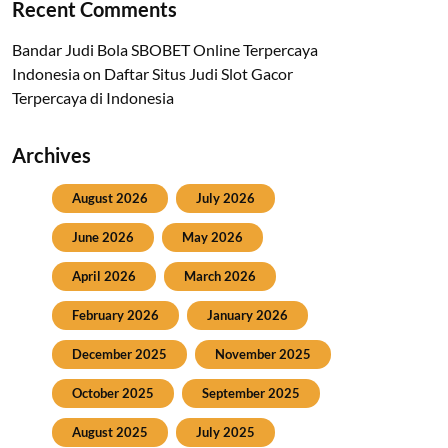
Recent Comments
Bandar Judi Bola SBOBET Online Terpercaya
Indonesia
on
Daftar Situs Judi Slot Gacor
Terpercaya di Indonesia
Archives
August 2026
July 2026
June 2026
May 2026
April 2026
March 2026
February 2026
January 2026
December 2025
November 2025
October 2025
September 2025
August 2025
July 2025