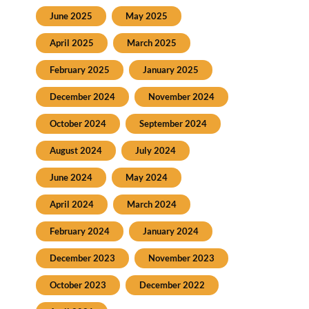
June 2025
May 2025
April 2025
March 2025
February 2025
January 2025
December 2024
November 2024
October 2024
September 2024
August 2024
July 2024
June 2024
May 2024
April 2024
March 2024
February 2024
January 2024
December 2023
November 2023
October 2023
December 2022