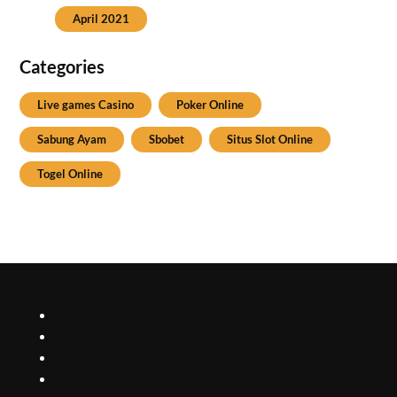
April 2021
Categories
Live games Casino
Poker Online
Sabung Ayam
Sbobet
Situs Slot Online
Togel Online
olxtoto
olxtoto login
olxtoto daftar
olxtoto link alternatif