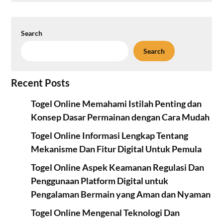
Search
Search
Recent Posts
Togel Online Memahami Istilah Penting dan
Konsep Dasar Permainan dengan Cara Mudah
Togel Online Informasi Lengkap Tentang
Mekanisme Dan Fitur Digital Untuk Pemula
Togel Online Aspek Keamanan Regulasi Dan
Penggunaan Platform Digital untuk
Pengalaman Bermain yang Aman dan Nyaman
Togel Online Mengenal Teknologi Dan