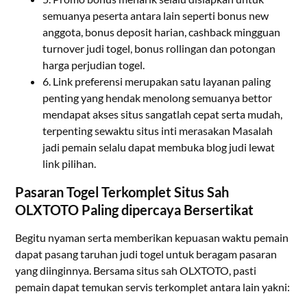
semuanya peserta antara lain seperti bonus new
anggota, bonus deposit harian, cashback mingguan
turnover judi togel, bonus rollingan dan potongan
harga perjudian togel.
6. Link preferensi merupakan satu layanan paling
penting yang hendak menolong semuanya bettor
mendapat akses situs sangatlah cepat serta mudah,
terpenting sewaktu situs inti merasakan Masalah
jadi pemain selalu dapat membuka blog judi lewat
link pilihan.
Pasaran Togel Terkomplet Situs Sah
OLXTOTO Paling dipercaya Bersertikat
Begitu nyaman serta memberikan kepuasan waktu pemain
dapat pasang taruhan judi togel untuk beragam pasaran
yang diinginnya. Bersama situs sah OLXTOTO, pasti
pemain dapat temukan servis terkomplet antara lain yakni: