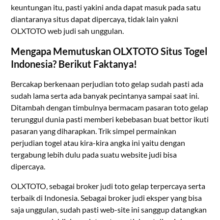
keuntungan itu, pasti yakini anda dapat masuk pada satu
diantaranya situs dapat dipercaya, tidak lain yakni
OLXTOTO web judi sah unggulan.
Mengapa Memutuskan OLXTOTO Situs Togel
Indonesia? Berikut Faktanya!
Bercakap berkenaan perjudian toto gelap sudah pasti ada
sudah lama serta ada banyak pecintanya sampai saat ini.
Ditambah dengan timbulnya bermacam pasaran toto gelap
terunggul dunia pasti memberi kebebasan buat bettor ikuti
pasaran yang diharapkan. Trik simpel permainkan
perjudian togel atau kira-kira angka ini yaitu dengan
tergabung lebih dulu pada suatu website judi bisa
dipercaya.
OLXTOTO, sebagai broker judi toto gelap terpercaya serta
terbaik di Indonesia. Sebagai broker judi eksper yang bisa
saja unggulan, sudah pasti web-site ini sanggup datangkan