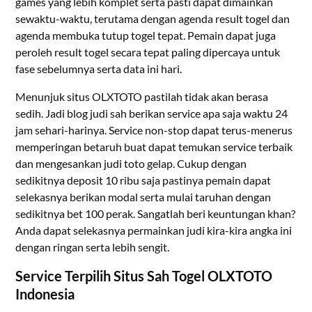
games yang lebih komplet serta pasti dapat dimainkan
sewaktu-waktu, terutama dengan agenda result togel dan
agenda membuka tutup togel tepat. Pemain dapat juga
peroleh result togel secara tepat paling dipercaya untuk
fase sebelumnya serta data ini hari.
Menunjuk situs OLXTOTO pastilah tidak akan berasa
sedih. Jadi blog judi sah berikan service apa saja waktu 24
jam sehari-harinya. Service non-stop dapat terus-menerus
memperingan betaruh buat dapat temukan service terbaik
dan mengesankan judi toto gelap. Cukup dengan
sedikitnya deposit 10 ribu saja pastinya pemain dapat
selekasnya berikan modal serta mulai taruhan dengan
sedikitnya bet 100 perak. Sangatlah beri keuntungan khan?
Anda dapat selekasnya permainkan judi kira-kira angka ini
dengan ringan serta lebih sengit.
Service Terpilih Situs Sah Togel OLXTOTO
Indonesia