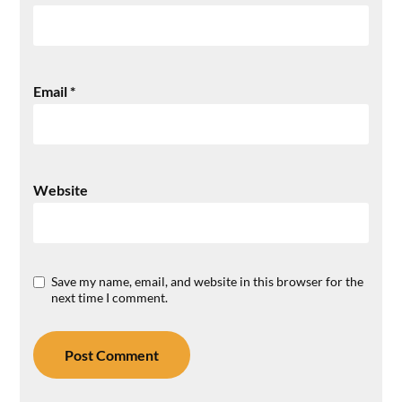
Email
*
Website
Save my name, email, and website in this browser for the
next time I comment.