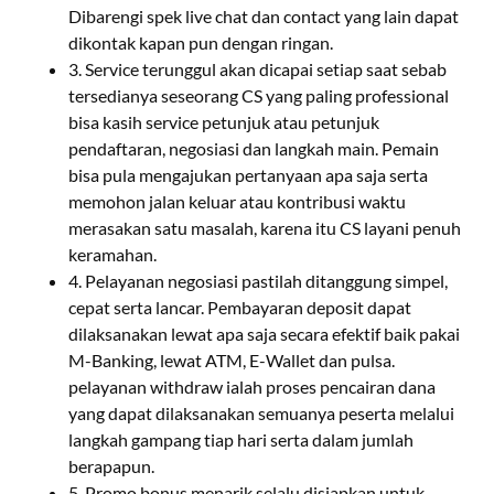
Dibarengi spek live chat dan contact yang lain dapat
dikontak kapan pun dengan ringan.
3. Service terunggul akan dicapai setiap saat sebab
tersedianya seseorang CS yang paling professional
bisa kasih service petunjuk atau petunjuk
pendaftaran, negosiasi dan langkah main. Pemain
bisa pula mengajukan pertanyaan apa saja serta
memohon jalan keluar atau kontribusi waktu
merasakan satu masalah, karena itu CS layani penuh
keramahan.
4. Pelayanan negosiasi pastilah ditanggung simpel,
cepat serta lancar. Pembayaran deposit dapat
dilaksanakan lewat apa saja secara efektif baik pakai
M-Banking, lewat ATM, E-Wallet dan pulsa.
pelayanan withdraw ialah proses pencairan dana
yang dapat dilaksanakan semuanya peserta melalui
langkah gampang tiap hari serta dalam jumlah
berapapun.
5. Promo bonus menarik selalu disiapkan untuk