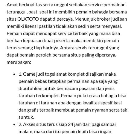
Amat berkualitas serta unggul sediakan service permainan
terunggul, pasti soal ini membikin pemain bahagia bersama
situs OLXTOTO dapat dipercaya. Menunjuk broker judi sah
memiliki lisensi pastilah tidak akan sedih serta menyesal.
Pemain dapat mendapat service terbaik yang mana bisa
berikan kepuasan buat peserta maka membikin pemain
terus senang tiap harinya. Antara servis terunggul yang
dapat pemain peroleh bersama situs paling dipercaya,
merupakan:
1. Game judi togel amat komplet disajikan maka
pemain bebas tetapkan permainan apa saja yang
dibutuhkan untuk bermacam pasaran dan jenis
taruhan terkomplet. Pemain pula terasa bahagia bisa
taruhan di taruhan apa dengan kwalitas spesifikasi
dan grafis terbaik membuat pemain nyaman serta tak
suntuk.
2. Akses situs terus siap 24 jam dari pagi sampai
malam, maka dari itu pemain lebih bisa ringan