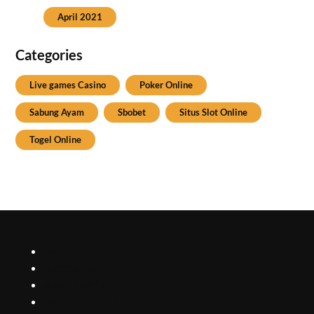
April 2021
Categories
Live games Casino
Poker Online
Sabung Ayam
Sbobet
Situs Slot Online
Togel Online
olxtoto
olxtoto login
olxtoto daftar
olxtoto link alternatif