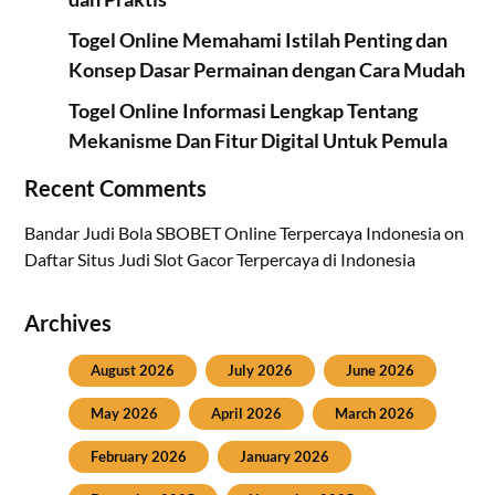
Togel Online Memahami Istilah Penting dan
Konsep Dasar Permainan dengan Cara Mudah
Togel Online Informasi Lengkap Tentang
Mekanisme Dan Fitur Digital Untuk Pemula
Recent Comments
Bandar Judi Bola SBOBET Online Terpercaya Indonesia
on
Daftar Situs Judi Slot Gacor Terpercaya di Indonesia
Archives
August 2026
July 2026
June 2026
May 2026
April 2026
March 2026
February 2026
January 2026