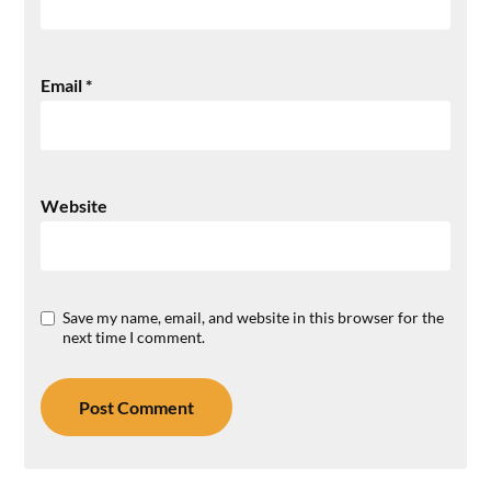
Email
*
Website
Save my name, email, and website in this browser for the
next time I comment.