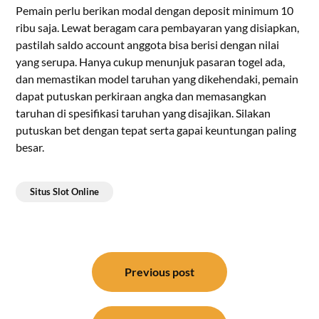
Pemain perlu berikan modal dengan deposit minimum 10
ribu saja. Lewat beragam cara pembayaran yang disiapkan,
pastilah saldo account anggota bisa berisi dengan nilai
yang serupa. Hanya cukup menunjuk pasaran togel ada,
dan memastikan model taruhan yang dikehendaki, pemain
dapat putuskan perkiraan angka dan memasangkan
taruhan di spesifikasi taruhan yang disajikan. Silakan
putuskan bet dengan tepat serta gapai keuntungan paling
besar.
Situs Slot Online
Post
navigation
Previous post