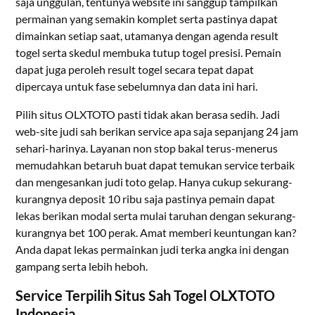
saja unggulan, tentunya website ini sanggup tampilkan
permainan yang semakin komplet serta pastinya dapat
dimainkan setiap saat, utamanya dengan agenda result
togel serta skedul membuka tutup togel presisi. Pemain
dapat juga peroleh result togel secara tepat dapat
dipercaya untuk fase sebelumnya dan data ini hari.
Pilih situs OLXTOTO pasti tidak akan berasa sedih. Jadi
web-site judi sah berikan service apa saja sepanjang 24 jam
sehari-harinya. Layanan non stop bakal terus-menerus
memudahkan betaruh buat dapat temukan service terbaik
dan mengesankan judi toto gelap. Hanya cukup sekurang-
kurangnya deposit 10 ribu saja pastinya pemain dapat
lekas berikan modal serta mulai taruhan dengan sekurang-
kurangnya bet 100 perak. Amat memberi keuntungan kan?
Anda dapat lekas permainkan judi terka angka ini dengan
gampang serta lebih heboh.
Service Terpilih Situs Sah Togel OLXTOTO
Indonesia