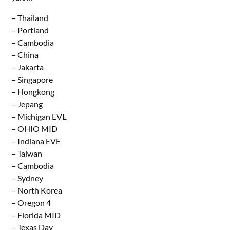
– Thailand
– Portland
– Cambodia
– China
– Jakarta
– Singapore
– Hongkong
– Jepang
– Michigan EVE
– OHIO MID
– Indiana EVE
– Taiwan
– Cambodia
– Sydney
– North Korea
– Oregon 4
– Florida MID
– Texas Day