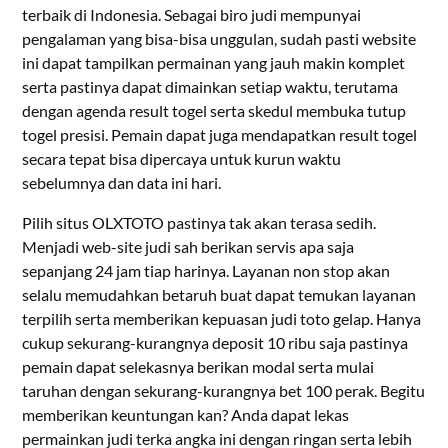
terbaik di Indonesia. Sebagai biro judi mempunyai
pengalaman yang bisa-bisa unggulan, sudah pasti website
ini dapat tampilkan permainan yang jauh makin komplet
serta pastinya dapat dimainkan setiap waktu, terutama
dengan agenda result togel serta skedul membuka tutup
togel presisi. Pemain dapat juga mendapatkan result togel
secara tepat bisa dipercaya untuk kurun waktu
sebelumnya dan data ini hari.
Pilih situs OLXTOTO pastinya tak akan terasa sedih.
Menjadi web-site judi sah berikan servis apa saja
sepanjang 24 jam tiap harinya. Layanan non stop akan
selalu memudahkan betaruh buat dapat temukan layanan
terpilih serta memberikan kepuasan judi toto gelap. Hanya
cukup sekurang-kurangnya deposit 10 ribu saja pastinya
pemain dapat selekasnya berikan modal serta mulai
taruhan dengan sekurang-kurangnya bet 100 perak. Begitu
memberikan keuntungan kan? Anda dapat lekas
permainkan judi terka angka ini dengan ringan serta lebih