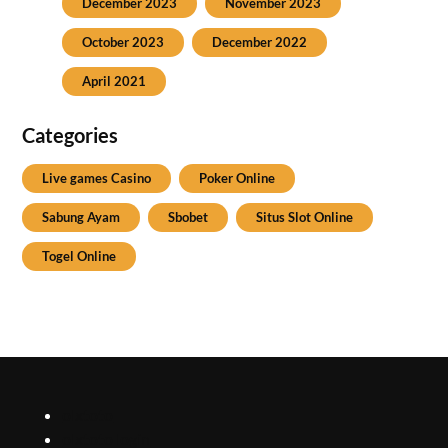
December 2023
November 2023
October 2023
December 2022
April 2021
Categories
Live games Casino
Poker Online
Sabung Ayam
Sbobet
Situs Slot Online
Togel Online
olxtoto
olxtoto login