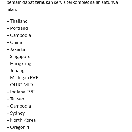
pemain dapat temukan servis terkomplet salah satunya
ialah:
– Thailand
– Portland
– Cambodia
– China
– Jakarta
– Singapore
– Hongkong
– Jepang
– Michigan EVE
– OHIO MID
– Indiana EVE
– Taiwan
– Cambodia
– Sydney
– North Korea
– Oregon 4