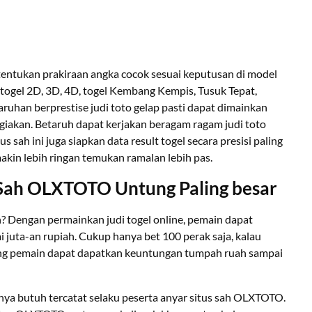
 tentukan prakiraan angka cocok sesuai keputusan di model
togel 2D, 3D, 4D, togel Kembang Kempis, Tusuk Tepat,
ruhan berprestise judi toto gelap pasti dapat dimainkan
giakan. Betaruh dapat kerjakan beragam ragam judi toto
sah ini juga siapkan data result togel secara presisi paling
akin lebih ringan temukan ramalan lebih pas.
s Sah OLXTOTO Untung Paling besar
? Dengan permainkan judi togel online, pemain dapat
juta-an rupiah. Cukup hanya bet 100 perak saja, kalau
rang pemain dapat dapatkan keuntungan tumpah ruah sampai
nya butuh tercatat selaku peserta anyar situs sah OLXTOTO.