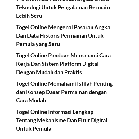
Teknologi Untuk Pengalaman Bermain
Lebih Seru
Togel Online Mengenal Pasaran Angka
Dan Data Historis Permainan Untuk
Pemula yang Seru
Togel Online Panduan Memahami Cara
Kerja Dan Sistem Platform Digital
Dengan Mudah dan Praktis
Togel Online Memahami Istilah Penting
dan Konsep Dasar Permainan dengan
Cara Mudah
Togel Online Informasi Lengkap
Tentang Mekanisme Dan Fitur Digital
Untuk Pemula