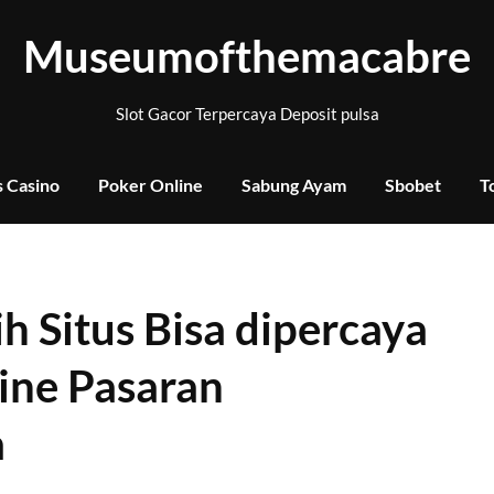
Museumofthemacabre
Slot Gacor Terpercaya Deposit pulsa
s Casino
Poker Online
Sabung Ayam
Sbobet
T
ih Situs Bisa dipercaya
ne Pasaran
a