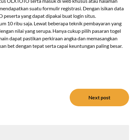
 situs OLXTOTO serta masuk di web khusus atau halaman
dapatkan suatu formulir registrasi. Dengan isikan data
 peserta yang dapat dipakai buat login situs.
um 10 ribu saja. Lewat beberapa teknik pembayaran yang
 dengan nilai yang serupa. Hanya cukup pilih pasaran togel
pemain dapat pastikan perkiraan angka dan memasangkan
kan bet dengan tepat serta capai keuntungan paling besar.
Next post