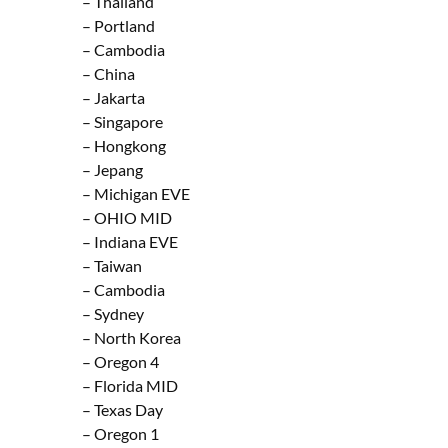
– Thailand
– Portland
– Cambodia
– China
– Jakarta
– Singapore
– Hongkong
– Jepang
– Michigan EVE
– OHIO MID
– Indiana EVE
– Taiwan
– Cambodia
– Sydney
– North Korea
– Oregon 4
– Florida MID
– Texas Day
– Oregon 1