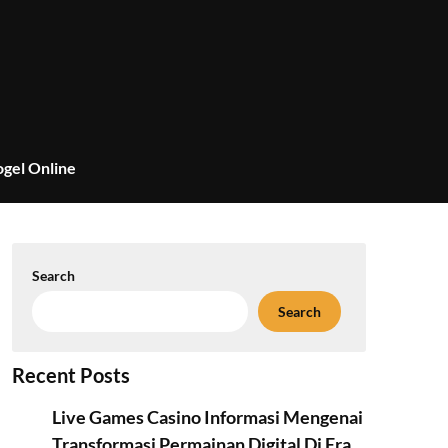
ogel Online
Search
Search
Recent Posts
Live Games Casino Informasi Mengenai
Transformasi Permainan Digital Di Era