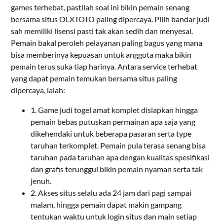
games terhebat, pastilah soal ini bikin pemain senang
bersama situs OLXTOTO paling dipercaya. Pilih bandar judi
sah memiliki lisensi pasti tak akan sedih dan menyesal.
Pemain bakal peroleh pelayanan paling bagus yang mana
bisa memberinya kepuasan untuk anggota maka bikin
pemain terus suka tiap harinya. Antara service terhebat
yang dapat pemain temukan bersama situs paling
dipercaya, ialah:
1. Game judi togel amat komplet disiapkan hingga
pemain bebas putuskan permainan apa saja yang
dikehendaki untuk beberapa pasaran serta type
taruhan terkomplet. Pemain pula terasa senang bisa
taruhan pada taruhan apa dengan kualitas spesifikasi
dan grafis terunggul bikin pemain nyaman serta tak
jenuh.
2. Akses situs selalu ada 24 jam dari pagi sampai
malam, hingga pemain dapat makin gampang
tentukan waktu untuk login situs dan main setiap