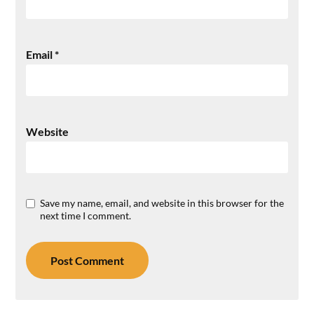
Email
*
Website
Save my name, email, and website in this browser for the
next time I comment.