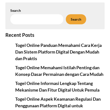
Search
Search
Recent Posts
Togel Online Panduan Memahami Cara Kerja
Dan Sistem Platform Digital Dengan Mudah
dan Praktis
Togel Online Memahami Istilah Penting dan
Konsep Dasar Permainan dengan Cara Mudah
Togel Online Informasi Lengkap Tentang
Mekanisme Dan Fitur Digital Untuk Pemula
Togel Online Aspek Keamanan Regulasi Dan
Penggunaan Platform Digital untuk