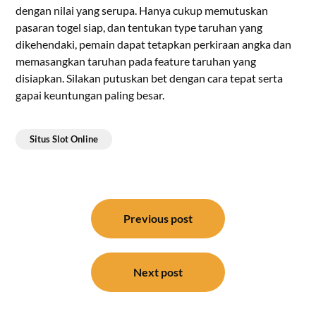
dengan nilai yang serupa. Hanya cukup memutuskan
pasaran togel siap, dan tentukan type taruhan yang
dikehendaki, pemain dapat tetapkan perkiraan angka dan
memasangkan taruhan pada feature taruhan yang
disiapkan. Silakan putuskan bet dengan cara tepat serta
gapai keuntungan paling besar.
Situs Slot Online
Post
navigation
Previous post
Next post