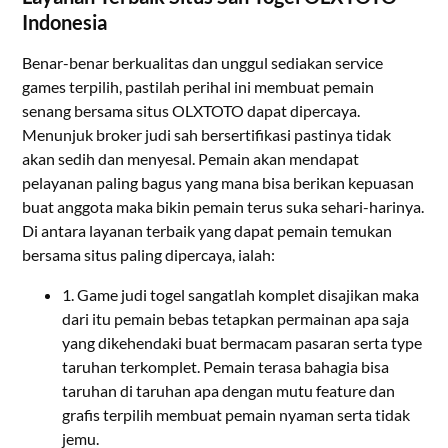
Indonesia
Benar-benar berkualitas dan unggul sediakan service
games terpilih, pastilah perihal ini membuat pemain
senang bersama situs OLXTOTO dapat dipercaya.
Menunjuk broker judi sah bersertifikasi pastinya tidak
akan sedih dan menyesal. Pemain akan mendapat
pelayanan paling bagus yang mana bisa berikan kepuasan
buat anggota maka bikin pemain terus suka sehari-harinya.
Di antara layanan terbaik yang dapat pemain temukan
bersama situs paling dipercaya, ialah:
1. Game judi togel sangatlah komplet disajikan maka
dari itu pemain bebas tetapkan permainan apa saja
yang dikehendaki buat bermacam pasaran serta type
taruhan terkomplet. Pemain terasa bahagia bisa
taruhan di taruhan apa dengan mutu feature dan
grafis terpilih membuat pemain nyaman serta tidak
jemu.