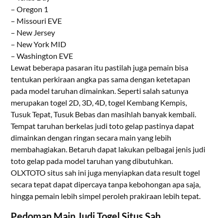
– Oregon 1
– Missouri EVE
– New Jersey
– New York MID
– Washington EVE
Lewat beberapa pasaran itu pastilah juga pemain bisa
tentukan perkiraan angka pas sama dengan ketetapan
pada model taruhan dimainkan. Seperti salah satunya
merupakan togel 2D, 3D, 4D, togel Kembang Kempis,
Tusuk Tepat, Tusuk Bebas dan masihlah banyak kembali.
Tempat taruhan berkelas judi toto gelap pastinya dapat
dimainkan dengan ringan secara main yang lebih
membahagiakan. Betaruh dapat lakukan pelbagai jenis judi
toto gelap pada model taruhan yang dibutuhkan.
OLXTOTO situs sah ini juga menyiapkan data result togel
secara tepat dapat dipercaya tanpa kebohongan apa saja,
hingga pemain lebih simpel peroleh prakiraan lebih tepat.
Pedoman Main Judi Togel Situs Sah