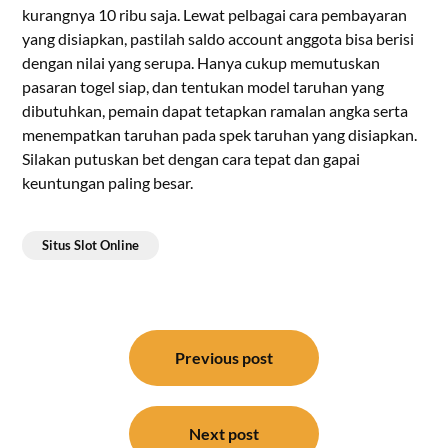
kurangnya 10 ribu saja. Lewat pelbagai cara pembayaran
yang disiapkan, pastilah saldo account anggota bisa berisi
dengan nilai yang serupa. Hanya cukup memutuskan
pasaran togel siap, dan tentukan model taruhan yang
dibutuhkan, pemain dapat tetapkan ramalan angka serta
menempatkan taruhan pada spek taruhan yang disiapkan.
Silakan putuskan bet dengan cara tepat dan gapai
keuntungan paling besar.
Situs Slot Online
Post
navigation
Previous post
Next post