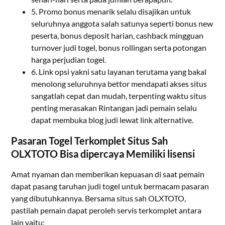
5. Promo bonus menarik selalu disajikan untuk
seluruhnya anggota salah satunya seperti bonus new
peserta, bonus deposit harian, cashback mingguan
turnover judi togel, bonus rollingan serta potongan
harga perjudian togel.
6. Link opsi yakni satu layanan terutama yang bakal
menolong seluruhnya bettor mendapati akses situs
sangatlah cepat dan mudah, terpenting waktu situs
penting merasakan Rintangan jadi pemain selalu
dapat membuka blog judi lewat link alternative.
Pasaran Togel Terkomplet Situs Sah
OLXTOTO Bisa dipercaya Memiliki lisensi
Amat nyaman dan memberikan kepuasan di saat pemain
dapat pasang taruhan judi togel untuk bermacam pasaran
yang dibutuhkannya. Bersama situs sah OLXTOTO,
pastilah pemain dapat peroleh servis terkomplet antara
lain yaitu: