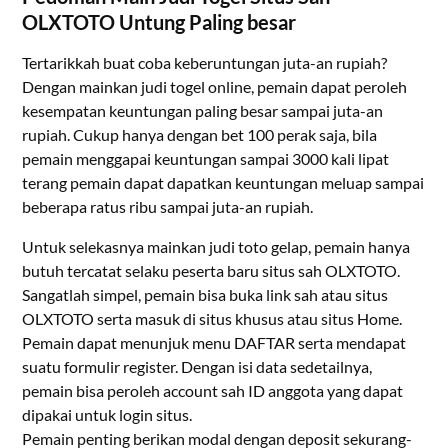
OLXTOTO Untung Paling besar
Tertarikkah buat coba keberuntungan juta-an rupiah?
Dengan mainkan judi togel online, pemain dapat peroleh
kesempatan keuntungan paling besar sampai juta-an
rupiah. Cukup hanya dengan bet 100 perak saja, bila
pemain menggapai keuntungan sampai 3000 kali lipat
terang pemain dapat dapatkan keuntungan meluap sampai
beberapa ratus ribu sampai juta-an rupiah.
Untuk selekasnya mainkan judi toto gelap, pemain hanya
butuh tercatat selaku peserta baru situs sah OLXTOTO.
Sangatlah simpel, pemain bisa buka link sah atau situs
OLXTOTO serta masuk di situs khusus atau situs Home.
Pemain dapat menunjuk menu DAFTAR serta mendapat
suatu formulir register. Dengan isi data sedetailnya,
pemain bisa peroleh account sah ID anggota yang dapat
dipakai untuk login situs.
Pemain penting berikan modal dengan deposit sekurang-