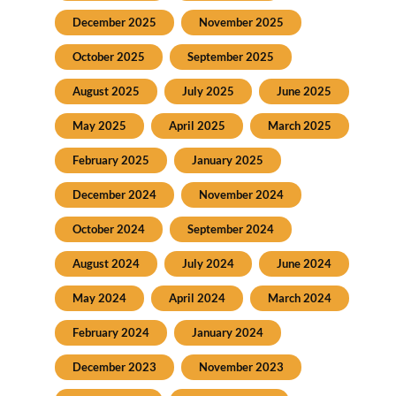
December 2025
November 2025
October 2025
September 2025
August 2025
July 2025
June 2025
May 2025
April 2025
March 2025
February 2025
January 2025
December 2024
November 2024
October 2024
September 2024
August 2024
July 2024
June 2024
May 2024
April 2024
March 2024
February 2024
January 2024
December 2023
November 2023