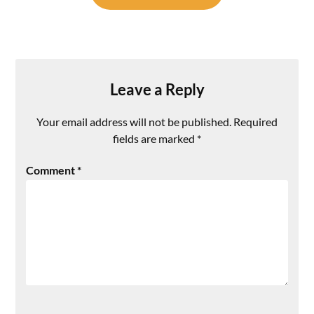
Leave a Reply
Your email address will not be published.
Required
fields are marked
*
Comment
*