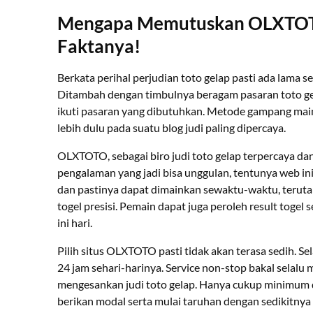
Mengapa Memutuskan OLXTOTO S
Faktanya!
Berkata perihal perjudian toto gelap pasti ada lama s
Ditambah dengan timbulnya beragam pasaran toto gela
ikuti pasaran yang dibutuhkan. Metode gampang main
lebih dulu pada suatu blog judi paling dipercaya.
OLXTOTO, sebagai biro judi toto gelap terpercaya dan 
pengalaman yang jadi bisa unggulan, tentunya web i
dan pastinya dapat dimainkan sewaktu-waktu, teruta
togel presisi. Pemain dapat juga peroleh result togel
ini hari.
Pilih situs OLXTOTO pasti tidak akan terasa sedih. S
24 jam sehari-harinya. Service non-stop bakal selalu
mengesankan judi toto gelap. Hanya cukup minimum de
berikan modal serta mulai taruhan dengan sedikitn