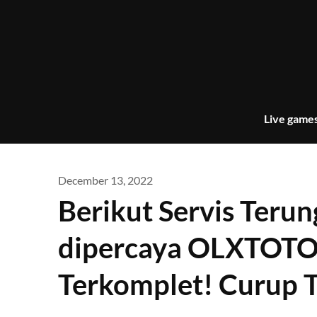
Skip
to
content
Live game
December 13, 2022
Berikut Servis Terun
dipercaya OLXTOTO 
Terkomplet! Curup 