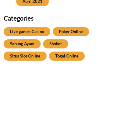
April 2021
Categories
Live games Casino
Poker Online
Sabung Ayam
Sbobet
Situs Slot Online
Togel Online