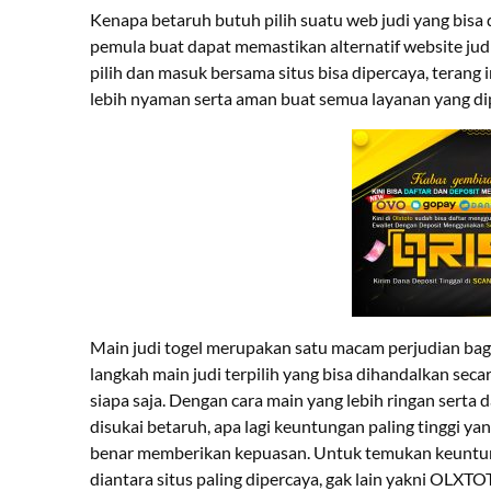
Kenapa betaruh butuh pilih suatu web judi yang bisa 
pemula buat dapat memastikan alternatif website jud
pilih dan masuk bersama situs bisa dipercaya, terang
lebih nyaman serta aman buat semua layanan yang di
Main judi togel merupakan satu macam perjudian bag
langkah main judi terpilih yang bisa dihandalkan seca
siapa saja. Dengan cara main yang lebih ringan serta 
disukai betaruh, apa lagi keuntungan paling tinggi yang
benar memberikan kepuasan. Untuk temukan keuntung
diantara situs paling dipercaya, gak lain yakni OLXTO