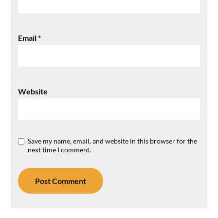
Email
*
Website
Save my name, email, and website in this browser for the
next time I comment.