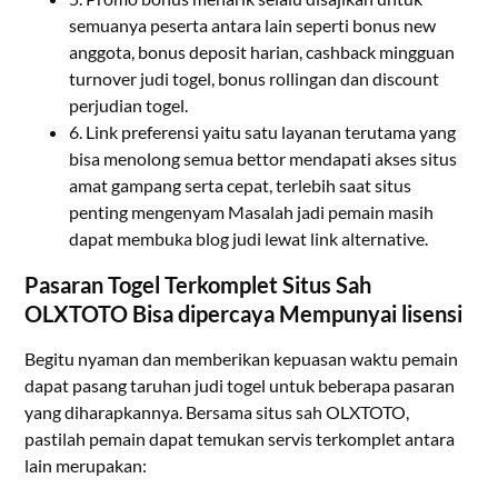
semuanya peserta antara lain seperti bonus new
anggota, bonus deposit harian, cashback mingguan
turnover judi togel, bonus rollingan dan discount
perjudian togel.
6. Link preferensi yaitu satu layanan terutama yang
bisa menolong semua bettor mendapati akses situs
amat gampang serta cepat, terlebih saat situs
penting mengenyam Masalah jadi pemain masih
dapat membuka blog judi lewat link alternative.
Pasaran Togel Terkomplet Situs Sah
OLXTOTO Bisa dipercaya Mempunyai lisensi
Begitu nyaman dan memberikan kepuasan waktu pemain
dapat pasang taruhan judi togel untuk beberapa pasaran
yang diharapkannya. Bersama situs sah OLXTOTO,
pastilah pemain dapat temukan servis terkomplet antara
lain merupakan: