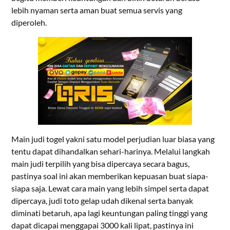
lebih nyaman serta aman buat semua servis yang
diperoleh.
Main judi togel yakni satu model perjudian luar biasa yang
tentu dapat dihandalkan sehari-harinya. Melalui langkah
main judi terpilih yang bisa dipercaya secara bagus,
pastinya soal ini akan memberikan kepuasan buat siapa-
siapa saja. Lewat cara main yang lebih simpel serta dapat
dipercaya, judi toto gelap udah dikenal serta banyak
diminati betaruh, apa lagi keuntungan paling tinggi yang
dapat dicapai menggapai 3000 kali lipat, pastinya ini