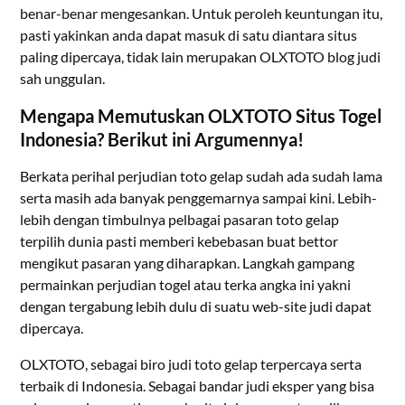
benar-benar mengesankan. Untuk peroleh keuntungan itu,
pasti yakinkan anda dapat masuk di satu diantara situs
paling dipercaya, tidak lain merupakan OLXTOTO blog judi
sah unggulan.
Mengapa Memutuskan OLXTOTO Situs Togel
Indonesia? Berikut ini Argumennya!
Berkata perihal perjudian toto gelap sudah ada sudah lama
serta masih ada banyak penggemarnya sampai kini. Lebih-
lebih dengan timbulnya pelbagai pasaran toto gelap
terpilih dunia pasti memberi kebebasan buat bettor
mengikut pasaran yang diharapkan. Langkah gampang
permainkan perjudian togel atau terka angka ini yakni
dengan tergabung lebih dulu di suatu web-site judi dapat
dipercaya.
OLXTOTO, sebagai biro judi toto gelap terpercaya serta
terbaik di Indonesia. Sebagai bandar judi eksper yang bisa