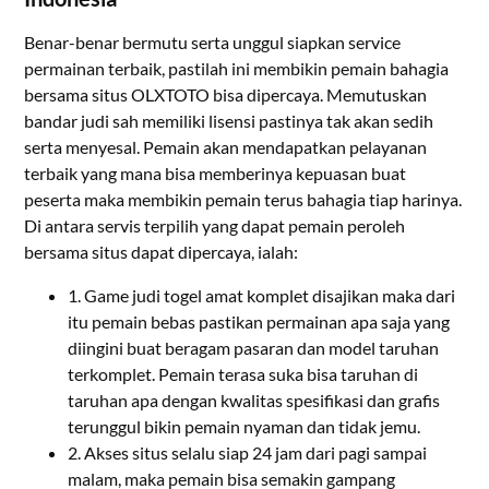
Benar-benar bermutu serta unggul siapkan service
permainan terbaik, pastilah ini membikin pemain bahagia
bersama situs OLXTOTO bisa dipercaya. Memutuskan
bandar judi sah memiliki lisensi pastinya tak akan sedih
serta menyesal. Pemain akan mendapatkan pelayanan
terbaik yang mana bisa memberinya kepuasan buat
peserta maka membikin pemain terus bahagia tiap harinya.
Di antara servis terpilih yang dapat pemain peroleh
bersama situs dapat dipercaya, ialah:
1. Game judi togel amat komplet disajikan maka dari
itu pemain bebas pastikan permainan apa saja yang
diingini buat beragam pasaran dan model taruhan
terkomplet. Pemain terasa suka bisa taruhan di
taruhan apa dengan kwalitas spesifikasi dan grafis
terunggul bikin pemain nyaman dan tidak jemu.
2. Akses situs selalu siap 24 jam dari pagi sampai
malam, maka pemain bisa semakin gampang