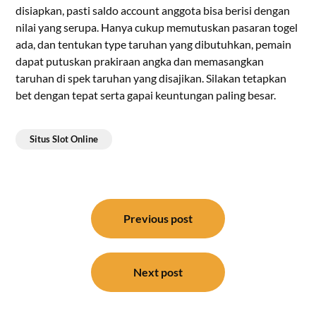
disiapkan, pasti saldo account anggota bisa berisi dengan
nilai yang serupa. Hanya cukup memutuskan pasaran togel
ada, dan tentukan type taruhan yang dibutuhkan, pemain
dapat putuskan prakiraan angka dan memasangkan
taruhan di spek taruhan yang disajikan. Silakan tetapkan
bet dengan tepat serta gapai keuntungan paling besar.
Situs Slot Online
Post
navigation
Previous post
Next post