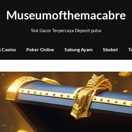
Museumofthemacabre
Slot Gacor Terpercaya Deposit pulsa
s Casino
Poker Online
Sabung Ayam
Sbobet
T