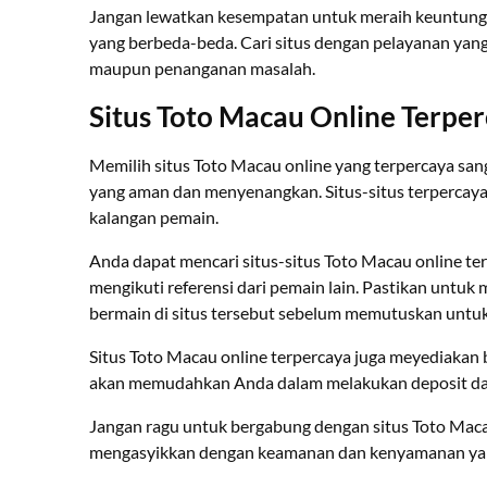
Jangan lewatkan kesempatan untuk meraih keuntunga
yang berbeda-beda. Cari situs dengan pelayanan yan
maupun penanganan masalah.
Situs Toto Macau Online Terpe
Memilih situs Toto Macau online yang terpercaya sa
yang aman dan menyenangkan. Situs-situs terpercaya b
kalangan pemain.
Anda dapat mencari situs-situs Toto Macau online ter
mengikuti referensi dari pemain lain. Pastikan untuk
bermain di situs tersebut sebelum memutuskan untu
Situs Toto Macau online terpercaya juga meyediakan 
akan memudahkan Anda dalam melakukan deposit dan
Jangan ragu untuk bergabung dengan situs Toto Maca
mengasyikkan dengan keamanan dan kenyamanan yan