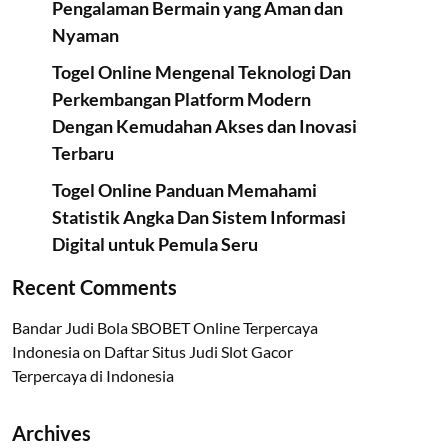
Pengalaman Bermain yang Aman dan
Nyaman
Togel Online Mengenal Teknologi Dan
Perkembangan Platform Modern
Dengan Kemudahan Akses dan Inovasi
Terbaru
Togel Online Panduan Memahami
Statistik Angka Dan Sistem Informasi
Digital untuk Pemula Seru
Recent Comments
Bandar Judi Bola SBOBET Online Terpercaya
Indonesia
on
Daftar Situs Judi Slot Gacor
Terpercaya di Indonesia
Archives