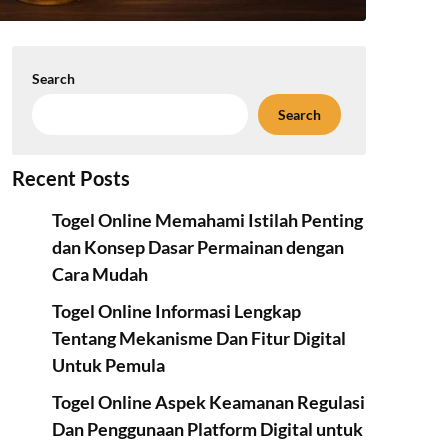
Search
Search
Recent Posts
Togel Online Memahami Istilah Penting
dan Konsep Dasar Permainan dengan
Cara Mudah
Togel Online Informasi Lengkap
Tentang Mekanisme Dan Fitur Digital
Untuk Pemula
Togel Online Aspek Keamanan Regulasi
Dan Penggunaan Platform Digital untuk