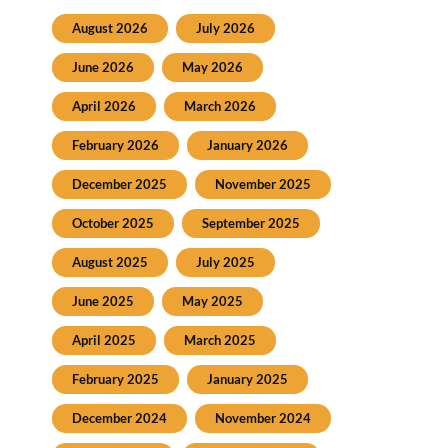
August 2026
July 2026
June 2026
May 2026
April 2026
March 2026
February 2026
January 2026
December 2025
November 2025
October 2025
September 2025
August 2025
July 2025
June 2025
May 2025
April 2025
March 2025
February 2025
January 2025
December 2024
November 2024