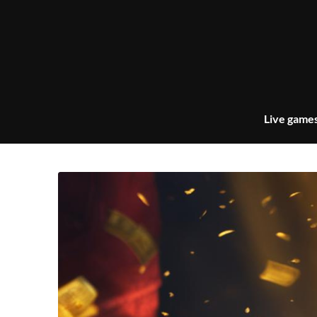
Skip
to
content
Live game