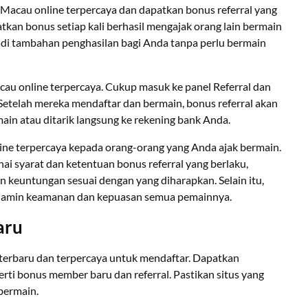
Macau online terpercaya dan dapatkan bonus referral yang
tkan bonus setiap kali berhasil mengajak orang lain bermain
jadi tambahan penghasilan bagi Anda tanpa perlu bermain
cau online terpercaya. Cukup masuk ke panel Referral dan
Setelah mereka mendaftar dan bermain, bonus referral akan
in atau ditarik langsung ke rekening bank Anda.
ne terpercaya kepada orang-orang yang Anda ajak bermain.
i syarat dan ketentuan bonus referral yang berlaku,
 keuntungan sesuai dengan yang diharapkan. Selain itu,
menjamin keamanan dan kepuasan semua pemainnya.
aru
s terbaru dan terpercaya untuk mendaftar. Dapatkan
ti bonus member baru dan referral. Pastikan situs yang
bermain.