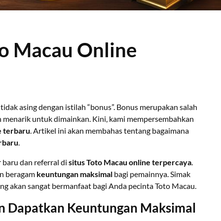
o Macau Online
idak asing dengan istilah “bonus”. Bonus merupakan salah
n menarik untuk dimainkan. Kini, kami mempersembahkan
e terbaru
. Artikel ini akan membahas tentang bagaimana
rbaru
.
aru dan referral di
situs Toto Macau online terpercaya
.
kan beragam
keuntungan maksimal
bagi pemainnya. Simak
yang akan sangat bermanfaat bagi Anda pecinta Toto Macau.
an Dapatkan Keuntungan Maksimal