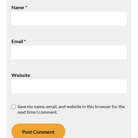
Name
*
Email
*
Website
Save my name, email, and website in this browser for the
next time I comment.