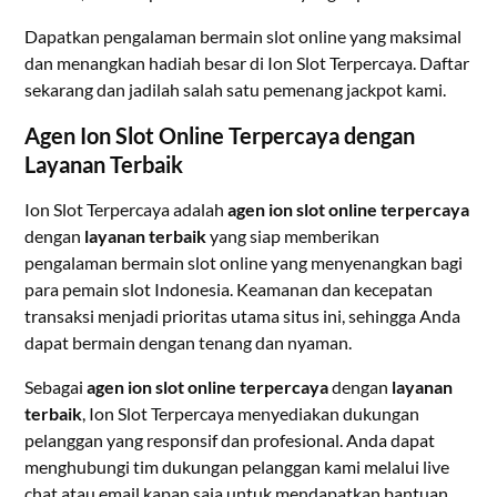
Dapatkan pengalaman bermain slot online yang maksimal
dan menangkan hadiah besar di Ion Slot Terpercaya. Daftar
sekarang dan jadilah salah satu pemenang jackpot kami.
Agen Ion Slot Online Terpercaya dengan
Layanan Terbaik
Ion Slot Terpercaya adalah
agen ion slot online terpercaya
dengan
layanan terbaik
yang siap memberikan
pengalaman bermain slot online yang menyenangkan bagi
para pemain slot Indonesia. Keamanan dan kecepatan
transaksi menjadi prioritas utama situs ini, sehingga Anda
dapat bermain dengan tenang dan nyaman.
Sebagai
agen ion slot online terpercaya
dengan
layanan
terbaik
, Ion Slot Terpercaya menyediakan dukungan
pelanggan yang responsif dan profesional. Anda dapat
menghubungi tim dukungan pelanggan kami melalui live
chat atau email kapan saja untuk mendapatkan bantuan