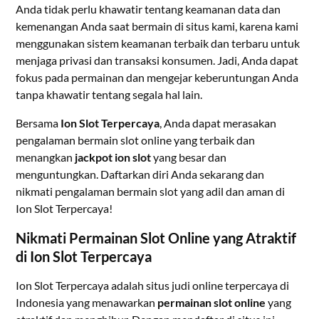
Anda tidak perlu khawatir tentang keamanan data dan
kemenangan Anda saat bermain di situs kami, karena kami
menggunakan sistem keamanan terbaik dan terbaru untuk
menjaga privasi dan transaksi konsumen. Jadi, Anda dapat
fokus pada permainan dan mengejar keberuntungan Anda
tanpa khawatir tentang segala hal lain.
Bersama
Ion Slot Terpercaya
, Anda dapat merasakan
pengalaman bermain slot online yang terbaik dan
menangkan
jackpot ion slot
yang besar dan
menguntungkan. Daftarkan diri Anda sekarang dan
nikmati pengalaman bermain slot yang adil dan aman di
Ion Slot Terpercaya!
Nikmati Permainan Slot Online yang Atraktif
di Ion Slot Terpercaya
Ion Slot Terpercaya adalah situs judi online terpercaya di
Indonesia yang menawarkan
permainan slot online
yang