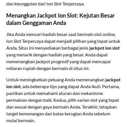
dan keunggulan dari Ion Slot Terpercaya.
Menangkan Jackpot Ion Slot: Kejutan Besar
dalam Genggaman Anda
Jika Anda mencari hadiah besar saat bermain slot online,
Ion Slot Terpercaya dapat menjadi pilihan yang tepat untuk
Anda. Situs ini menyediakan berbagai jenis
jackpot ion slot
yang menarik dengan hadiah yang besar. Anda dapat
memenangkan jackpot progresif yang dapat mencapai
miliaran rupiah dengan bermain di situs ini.
Untuk meningkatkan peluang Anda memenangkan
jackpot
ion slot
, ada beberapa tips yang dapat Anda ikuti. Pertama,
pastikan untuk memahami aturan dan mekanisme
permainan dengan baik. Kedua, pilih varian slot yang tepat
dan sesuai dengan gaya bermain Anda. Terakhir, tetapkan
target kemenangan dan batas kerugian Anda sebelum
mulai bermain.