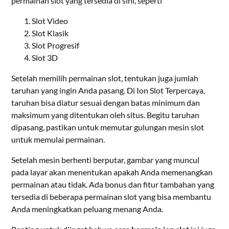
permainan slot yang tersedia di sini, seperti
Slot Video
Slot Klasik
Slot Progresif
Slot 3D
Setelah memilih permainan slot, tentukan juga jumlah
taruhan yang ingin Anda pasang. Di Ion Slot Terpercaya,
taruhan bisa diatur sesuai dengan batas minimum dan
maksimum yang ditentukan oleh situs. Begitu taruhan
dipasang, pastikan untuk memutar gulungan mesin slot
untuk memulai permainan.
Setelah mesin berhenti berputar, gambar yang muncul
pada layar akan menentukan apakah Anda memenangkan
permainan atau tidak. Ada bonus dan fitur tambahan yang
tersedia di beberapa permainan slot yang bisa membantu
Anda meningkatkan peluang menang Anda.