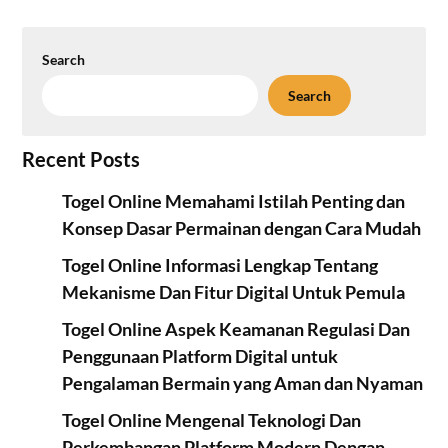
Search
Search
Recent Posts
Togel Online Memahami Istilah Penting dan
Konsep Dasar Permainan dengan Cara Mudah
Togel Online Informasi Lengkap Tentang
Mekanisme Dan Fitur Digital Untuk Pemula
Togel Online Aspek Keamanan Regulasi Dan
Penggunaan Platform Digital untuk
Pengalaman Bermain yang Aman dan Nyaman
Togel Online Mengenal Teknologi Dan
Perkembangan Platform Modern Dengan