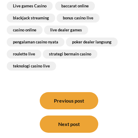
Live games Casino
baccarat online
blackjack streaming
bonus casino live
casino online
live dealer games
pengalaman casino nyata
poker dealer langsung
roulette live
strategi bermain casino
teknologi casino live
Post
navigation
Previous post
Next post