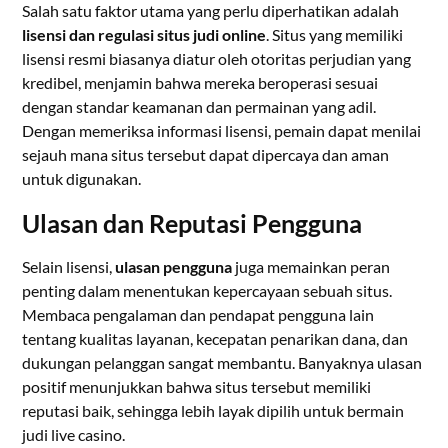
Salah satu faktor utama yang perlu diperhatikan adalah
lisensi dan regulasi situs judi online
. Situs yang memiliki
lisensi resmi biasanya diatur oleh otoritas perjudian yang
kredibel, menjamin bahwa mereka beroperasi sesuai
dengan standar keamanan dan permainan yang adil.
Dengan memeriksa informasi lisensi, pemain dapat menilai
sejauh mana situs tersebut dapat dipercaya dan aman
untuk digunakan.
Ulasan dan Reputasi Pengguna
Selain lisensi,
ulasan pengguna
juga memainkan peran
penting dalam menentukan kepercayaan sebuah situs.
Membaca pengalaman dan pendapat pengguna lain
tentang kualitas layanan, kecepatan penarikan dana, dan
dukungan pelanggan sangat membantu. Banyaknya ulasan
positif menunjukkan bahwa situs tersebut memiliki
reputasi baik, sehingga lebih layak dipilih untuk bermain
judi live casino.