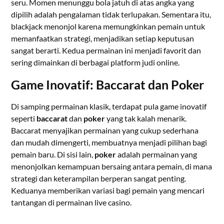
seru. Momen menunggu bola jatuh di atas angka yang
dipilih adalah pengalaman tidak terlupakan. Sementara itu,
blackjack menonjol karena memungkinkan pemain untuk
memanfaatkan strategi, menjadikan setiap keputusan
sangat berarti. Kedua permainan ini menjadi favorit dan
sering dimainkan di berbagai platform judi online.
Game Inovatif: Baccarat dan Poker
Di samping permainan klasik, terdapat pula game inovatif
seperti
baccarat
dan
poker
yang tak kalah menarik.
Baccarat menyajikan permainan yang cukup sederhana
dan mudah dimengerti, membuatnya menjadi pilihan bagi
pemain baru. Di sisi lain,
poker
adalah permainan yang
menonjolkan kemampuan bersaing antara pemain, di mana
strategi dan keterampilan berperan sangat penting.
Keduanya memberikan variasi bagi pemain yang mencari
tantangan di permainan live casino.