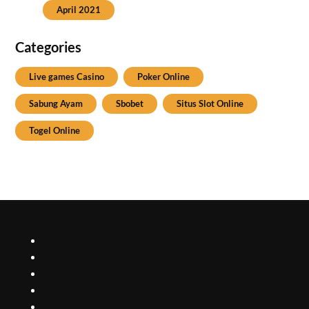
April 2021
Categories
Live games Casino
Poker Online
Sabung Ayam
Sbobet
Situs Slot Online
Togel Online
olxtoto
olxtoto login
olxtoto daftar
olxtoto link alternatif
olxtoto.com