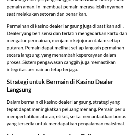
pemain aman. Ini membuat pemain merasa lebih nyaman
saat melakukan setoran dan penarikan.
Permainan di kasino dealer langsung juga dipastikan adil.
Dealer yang berlisensi dan terlatih mengedarkan kartu dan
mengatur permainan, menjamin kejujuran dalam setiap
putaran. Pemain dapat melihat setiap langkah permainan
secara langsung, yang menambah kepercayaan dalam
proses. Sistem pengawasan canggih juga memastikan
integritas permainan tetap terjaga.
Strategi untuk Bermain di Kasino Dealer
Langsung
Dalam bermain di kasino dealer langsung, strategi yang
tepat dapat meningkatkan peluang menang. Pemain perlu
memperhatikan aturan, etiket, serta memanfaatkan bonus
yang tersedia untuk mendapatkan pengalaman maksimal.