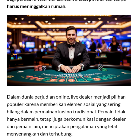
harus meninggalkan rumah.
Dalam dunia perjudian online, live dealer menjadi pilihan
populer karena memberikan elemen sosial yang sering
hilang dalam permainan kasino tradisional. Pemain tidak
hanya bermain, tetapi juga berkomunikasi dengan dealer
dan pemain lain, menciptakan pengalaman yang lebih
menyenangkan dan terhubung.