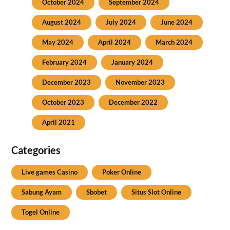
October 2024
September 2024
August 2024
July 2024
June 2024
May 2024
April 2024
March 2024
February 2024
January 2024
December 2023
November 2023
October 2023
December 2022
April 2021
Categories
Live games Casino
Poker Online
Sabung Ayam
Sbobet
Situs Slot Online
Togel Online