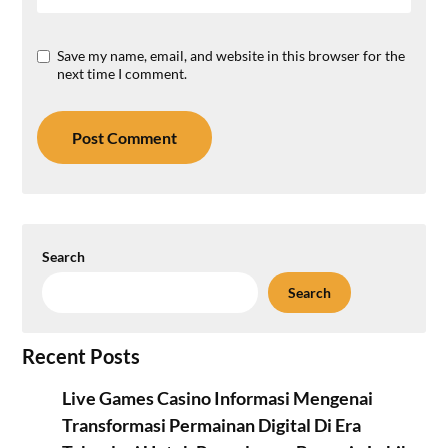
Save my name, email, and website in this browser for the
next time I comment.
Search
Search
Recent Posts
Live Games Casino Informasi Mengenai
Transformasi Permainan Digital Di Era