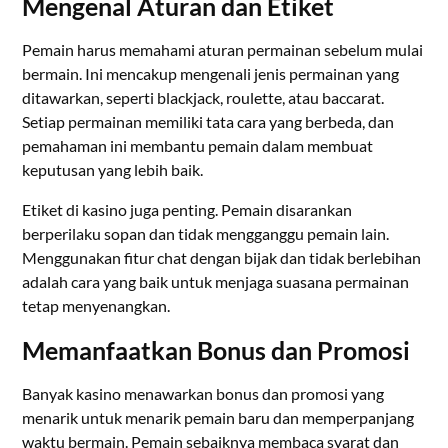
Mengenal Aturan dan Etiket
Pemain harus memahami aturan permainan sebelum mulai
bermain. Ini mencakup mengenali jenis permainan yang
ditawarkan, seperti blackjack, roulette, atau baccarat.
Setiap permainan memiliki tata cara yang berbeda, dan
pemahaman ini membantu pemain dalam membuat
keputusan yang lebih baik.
Etiket di kasino juga penting. Pemain disarankan
berperilaku sopan dan tidak mengganggu pemain lain.
Menggunakan fitur chat dengan bijak dan tidak berlebihan
adalah cara yang baik untuk menjaga suasana permainan
tetap menyenangkan.
Memanfaatkan Bonus dan Promosi
Banyak kasino menawarkan bonus dan promosi yang
menarik untuk menarik pemain baru dan memperpanjang
waktu bermain. Pemain sebaiknya membaca syarat dan