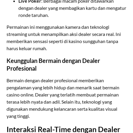
Live Poker
: Berbagai macam poker ditawarkan
dengan dealer yang membagikan kartu dan mengatur
ronde taruhan.
Permainan ini menggunakan kamera dan teknologi
streaming untuk menampilkan aksi dealer secara real. Ini
memberikan sensasi seperti di kasino sungguhan tanpa
harus keluar rumah.
Keunggulan Bermain dengan Dealer
Profesional
Bermain dengan dealer profesional memberikan
pengalaman yang lebih hidup dan menarik saat bermain
casino online. Dealer yang terlatih membuat permainan
terasa lebih nyata dan adil. Selain itu, teknologi yang
digunakan mendukung kelancaran serta kualitas visual
yang tinggi.
Interaksi Real-Time dengan Dealer