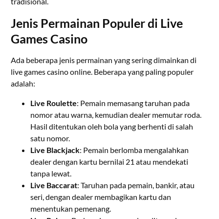
tradisional.
Jenis Permainan Populer di Live
Games Casino
Ada beberapa jenis permainan yang sering dimainkan di
live games casino online. Beberapa yang paling populer
adalah:
Live Roulette
: Pemain memasang taruhan pada
nomor atau warna, kemudian dealer memutar roda.
Hasil ditentukan oleh bola yang berhenti di salah
satu nomor.
Live Blackjack
: Pemain berlomba mengalahkan
dealer dengan kartu bernilai 21 atau mendekati
tanpa lewat.
Live Baccarat
: Taruhan pada pemain, bankir, atau
seri, dengan dealer membagikan kartu dan
menentukan pemenang.