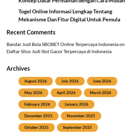
Konsep Dasar Permainan dengan Cara Mudah
Togel Online Informasi Lengkap Tentang
Mekanisme Dan Fitur Digital Untuk Pemula
Recent Comments
Bandar Judi Bola SBOBET Online Terpercaya Indonesia
on
Daftar Situs Judi Slot Gacor Terpercaya di Indonesia
Archives
August 2026
July 2026
June 2026
May 2026
April 2026
March 2026
February 2026
January 2026
December 2025
November 2025
October 2025
September 2025