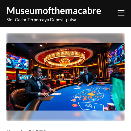
Skip
Museumofthemacabre
to
content
Slot Gacor Terpercaya Deposit pulsa