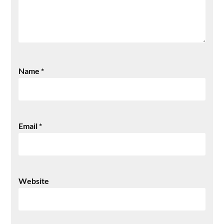
Name
*
Email
*
Website