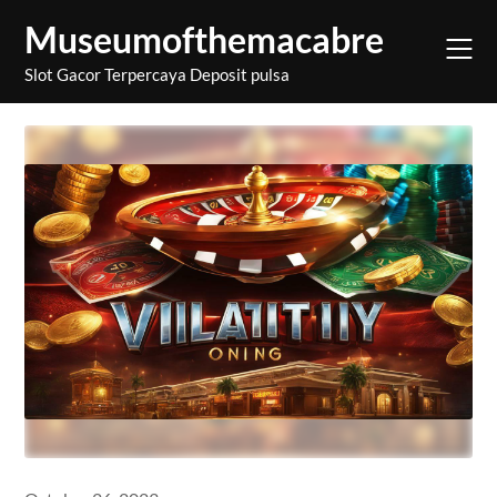
Skip
Museumofthemacabre
to
content
Slot Gacor Terpercaya Deposit pulsa