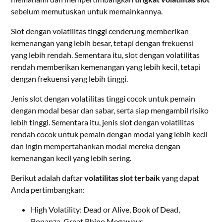
sebelum memutuskan untuk memainkannya.
Slot dengan volatilitas tinggi cenderung memberikan
kemenangan yang lebih besar, tetapi dengan frekuensi
yang lebih rendah. Sementara itu, slot dengan volatilitas
rendah memberikan kemenangan yang lebih kecil, tetapi
dengan frekuensi yang lebih tinggi.
Jenis slot dengan volatilitas tinggi cocok untuk pemain
dengan modal besar dan sabar, serta siap mengambil risiko
lebih tinggi. Sementara itu, jenis slot dengan volatilitas
rendah cocok untuk pemain dengan modal yang lebih kecil
dan ingin mempertahankan modal mereka dengan
kemenangan kecil yang lebih sering.
Berikut adalah daftar
volatilitas slot terbaik
yang dapat
Anda pertimbangkan:
High Volatility: Dead or Alive, Book of Dead,
Bonanza, Great Rhino Megaways