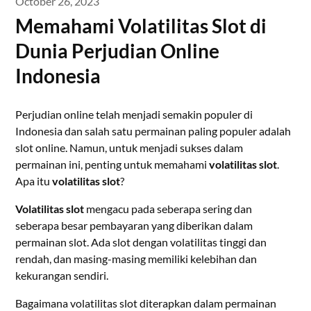
October 26, 2023
Memahami Volatilitas Slot di
Dunia Perjudian Online
Indonesia
Perjudian online telah menjadi semakin populer di
Indonesia dan salah satu permainan paling populer adalah
slot online. Namun, untuk menjadi sukses dalam
permainan ini, penting untuk memahami
volatilitas slot
.
Apa itu
volatilitas slot
?
Volatilitas slot
mengacu pada seberapa sering dan
seberapa besar pembayaran yang diberikan dalam
permainan slot. Ada slot dengan volatilitas tinggi dan
rendah, dan masing-masing memiliki kelebihan dan
kekurangan sendiri.
Bagaimana volatilitas slot diterapkan dalam permainan