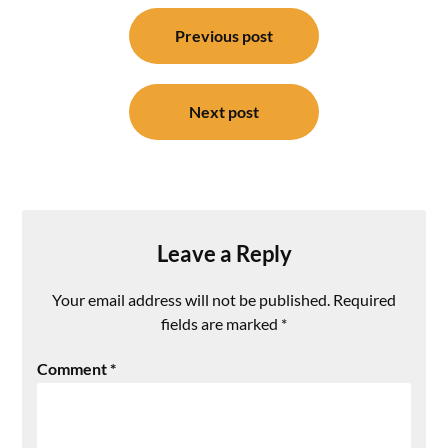
Post
navigation
Previous post
Next post
Leave a Reply
Your email address will not be published.
Required
fields are marked
*
Comment
*