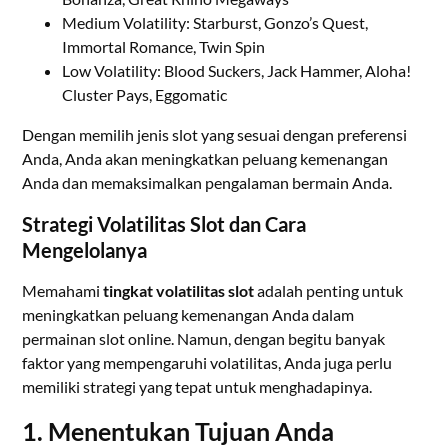
Medium Volatility: Starburst, Gonzo’s Quest,
Immortal Romance, Twin Spin
Low Volatility: Blood Suckers, Jack Hammer, Aloha!
Cluster Pays, Eggomatic
Dengan memilih jenis slot yang sesuai dengan preferensi
Anda, Anda akan meningkatkan peluang kemenangan
Anda dan memaksimalkan pengalaman bermain Anda.
Strategi Volatilitas Slot dan Cara
Mengelolanya
Memahami
tingkat volatilitas slot
adalah penting untuk
meningkatkan peluang kemenangan Anda dalam
permainan slot online. Namun, dengan begitu banyak
faktor yang mempengaruhi volatilitas, Anda juga perlu
memiliki strategi yang tepat untuk menghadapinya.
1. Menentukan Tujuan Anda