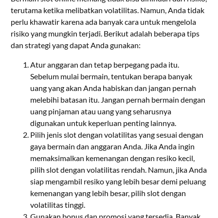
terutama ketika melibatkan volatilitas. Namun, Anda tidak
perlu khawatir karena ada banyak cara untuk mengelola
risiko yang mungkin terjadi. Berikut adalah beberapa tips
dan strategi yang dapat Anda gunakan:
Atur anggaran dan tetap berpegang pada itu.
Sebelum mulai bermain, tentukan berapa banyak
uang yang akan Anda habiskan dan jangan pernah
melebihi batasan itu. Jangan pernah bermain dengan
uang pinjaman atau uang yang seharusnya
digunakan untuk keperluan penting lainnya.
Pilih jenis slot dengan volatilitas yang sesuai dengan
gaya bermain dan anggaran Anda. Jika Anda ingin
memaksimalkan kemenangan dengan resiko kecil,
pilih slot dengan volatilitas rendah. Namun, jika Anda
siap mengambil resiko yang lebih besar demi peluang
kemenangan yang lebih besar, pilih slot dengan
volatilitas tinggi.
Gunakan bonus dan promosi yang tersedia. Banyak