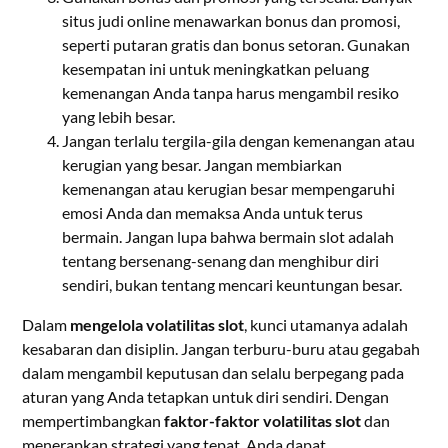
situs judi online menawarkan bonus dan promosi,
seperti putaran gratis dan bonus setoran. Gunakan
kesempatan ini untuk meningkatkan peluang
kemenangan Anda tanpa harus mengambil resiko
yang lebih besar.
Jangan terlalu tergila-gila dengan kemenangan atau
kerugian yang besar. Jangan membiarkan
kemenangan atau kerugian besar mempengaruhi
emosi Anda dan memaksa Anda untuk terus
bermain. Jangan lupa bahwa bermain slot adalah
tentang bersenang-senang dan menghibur diri
sendiri, bukan tentang mencari keuntungan besar.
Dalam
mengelola volatilitas slot
, kunci utamanya adalah
kesabaran dan disiplin. Jangan terburu-buru atau gegabah
dalam mengambil keputusan dan selalu berpegang pada
aturan yang Anda tetapkan untuk diri sendiri. Dengan
mempertimbangkan
faktor-faktor volatilitas slot
dan
menerapkan strategi yang tepat, Anda dapat