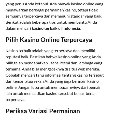
yang perlu Anda ketahui. Ada banyak kasino online yang
menawarkan berbagai permainan kasino, tetapi tidak
semuanya terpercaya dan memenuhi standar yang baik.
Berikut adalah beberapa tips untuk membantu Anda
dalam mencari
kasino terbaik di Indonesia
.
Pilih Kasino Online Terpercaya
Kasino terbaik adalah yang terpercaya dan memiliki
reputasi baik. Pastikan bahwa kasino online yang Anda
pilih telah mendapatkan lisensi resmi dari lembaga yang
ternama. Anda bisa mengeceknya di situs web mereka.
Cobalah mencari tahu informasi tentang kasino tersebut
dari teman atau rekan Anda yang juga bermain kasino
online. Jangan lupa untuk membaca review dari pemain
lain untuk memastikan kasino tersebut benar-benar
terpercaya.
Periksa Variasi Permainan