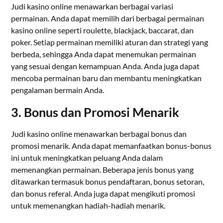
Judi kasino online menawarkan berbagai variasi
permainan. Anda dapat memilih dari berbagai permainan
kasino online seperti roulette, blackjack, baccarat, dan
poker. Setiap permainan memiliki aturan dan strategi yang
berbeda, sehingga Anda dapat menemukan permainan
yang sesuai dengan kemampuan Anda. Anda juga dapat
mencoba permainan baru dan membantu meningkatkan
pengalaman bermain Anda.
3. Bonus dan Promosi Menarik
Judi kasino online menawarkan berbagai bonus dan
promosi menarik. Anda dapat memanfaatkan bonus-bonus
ini untuk meningkatkan peluang Anda dalam
memenangkan permainan. Beberapa jenis bonus yang
ditawarkan termasuk bonus pendaftaran, bonus setoran,
dan bonus referal. Anda juga dapat mengikuti promosi
untuk memenangkan hadiah-hadiah menarik.