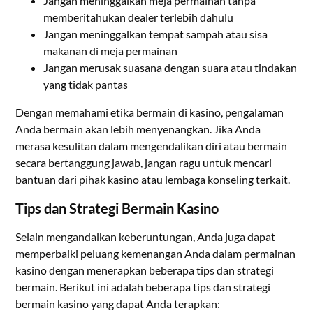
Jangan meninggalkan meja permainan tanpa
memberitahukan dealer terlebih dahulu
Jangan meninggalkan tempat sampah atau sisa
makanan di meja permainan
Jangan merusak suasana dengan suara atau tindakan
yang tidak pantas
Dengan memahami etika bermain di kasino, pengalaman
Anda bermain akan lebih menyenangkan. Jika Anda
merasa kesulitan dalam mengendalikan diri atau bermain
secara bertanggung jawab, jangan ragu untuk mencari
bantuan dari pihak kasino atau lembaga konseling terkait.
Tips dan Strategi Bermain Kasino
Selain mengandalkan keberuntungan, Anda juga dapat
memperbaiki peluang kemenangan Anda dalam permainan
kasino dengan menerapkan beberapa tips dan strategi
bermain. Berikut ini adalah beberapa tips dan strategi
bermain kasino yang dapat Anda terapkan: