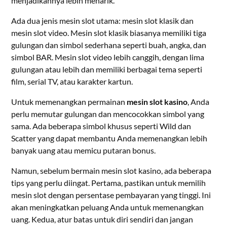
menjadikannya lebih menarik.
Ada dua jenis mesin slot utama: mesin slot klasik dan
mesin slot video. Mesin slot klasik biasanya memiliki tiga
gulungan dan simbol sederhana seperti buah, angka, dan
simbol BAR. Mesin slot video lebih canggih, dengan lima
gulungan atau lebih dan memiliki berbagai tema seperti
film, serial TV, atau karakter kartun.
Untuk memenangkan permainan
mesin slot kasino
, Anda
perlu memutar gulungan dan mencocokkan simbol yang
sama. Ada beberapa simbol khusus seperti Wild dan
Scatter yang dapat membantu Anda memenangkan lebih
banyak uang atau memicu putaran bonus.
Namun, sebelum bermain mesin slot kasino, ada beberapa
tips yang perlu diingat. Pertama, pastikan untuk memilih
mesin slot dengan persentase pembayaran yang tinggi. Ini
akan meningkatkan peluang Anda untuk memenangkan
uang. Kedua, atur batas untuk diri sendiri dan jangan