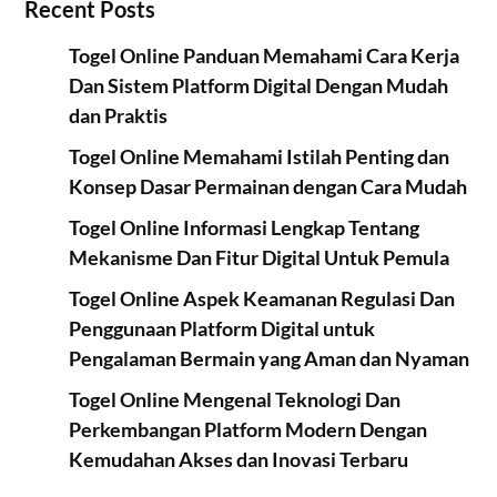
Recent Posts
Togel Online Panduan Memahami Cara Kerja
Dan Sistem Platform Digital Dengan Mudah
dan Praktis
Togel Online Memahami Istilah Penting dan
Konsep Dasar Permainan dengan Cara Mudah
Togel Online Informasi Lengkap Tentang
Mekanisme Dan Fitur Digital Untuk Pemula
Togel Online Aspek Keamanan Regulasi Dan
Penggunaan Platform Digital untuk
Pengalaman Bermain yang Aman dan Nyaman
Togel Online Mengenal Teknologi Dan
Perkembangan Platform Modern Dengan
Kemudahan Akses dan Inovasi Terbaru