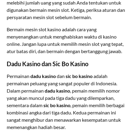
melebihi jumlah uang yang sudah Anda tentukan untuk
digunakan bermain mesin slot. Ketiga, periksa aturan dan
persyaratan mesin slot sebelum bermain.
Bermain mesin slot kasino adalah cara yang
menyenangkan untuk menghabiskan waktu di kasino
online. Jangan lupa untuk memilih mesin slot yang tepat,
atur batas diri, dan bermain dengan bertanggung jawab.
Dadu Kasino dan Sic Bo Kasino
Permainan
dadu kasino
dan
sic bo kasino
adalah
permainan peluang yang sangat populer di Indonesia.
Dalam permainan
dadu kasino
, pemain memilih nomor
yang akan muncul pada tiga dadu yang dilemparkan,
sementara dalam
sic bo kasino
, pemain memilih berbagai
kombinasi angka dari tiga dadu. Kedua permainan ini
sangat menghibur dan menawarkan kesempatan untuk
memenangkan hadiah besar.