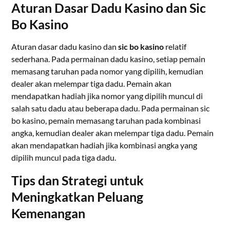
Aturan Dasar Dadu Kasino dan Sic
Bo Kasino
Aturan dasar dadu kasino dan
sic bo kasino
relatif
sederhana. Pada permainan dadu kasino, setiap pemain
memasang taruhan pada nomor yang dipilih, kemudian
dealer akan melempar tiga dadu. Pemain akan
mendapatkan hadiah jika nomor yang dipilih muncul di
salah satu dadu atau beberapa dadu. Pada permainan sic
bo kasino, pemain memasang taruhan pada kombinasi
angka, kemudian dealer akan melempar tiga dadu. Pemain
akan mendapatkan hadiah jika kombinasi angka yang
dipilih muncul pada tiga dadu.
Tips dan Strategi untuk
Meningkatkan Peluang
Kemenangan