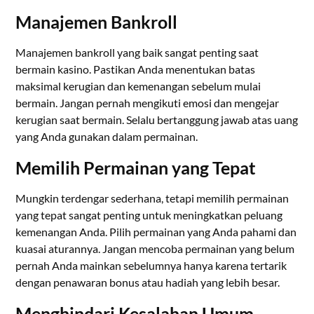
Manajemen Bankroll
Manajemen bankroll yang baik sangat penting saat
bermain kasino. Pastikan Anda menentukan batas
maksimal kerugian dan kemenangan sebelum mulai
bermain. Jangan pernah mengikuti emosi dan mengejar
kerugian saat bermain. Selalu bertanggung jawab atas uang
yang Anda gunakan dalam permainan.
Memilih Permainan yang Tepat
Mungkin terdengar sederhana, tetapi memilih permainan
yang tepat sangat penting untuk meningkatkan peluang
kemenangan Anda. Pilih permainan yang Anda pahami dan
kuasai aturannya. Jangan mencoba permainan yang belum
pernah Anda mainkan sebelumnya hanya karena tertarik
dengan penawaran bonus atau hadiah yang lebih besar.
Menghindari Kesalahan Umum