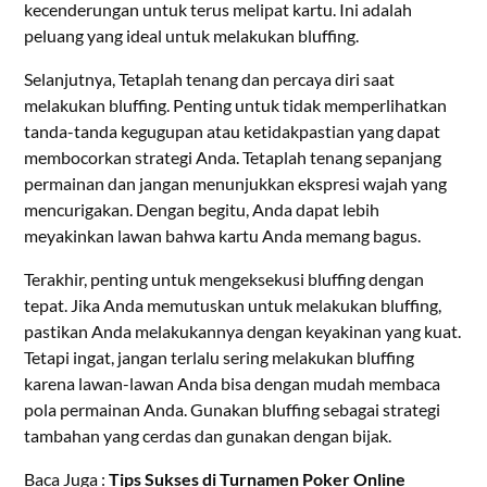
kecenderungan untuk terus melipat kartu. Ini adalah
peluang yang ideal untuk melakukan bluffing.
Selanjutnya, Tetaplah tenang dan percaya diri saat
melakukan bluffing. Penting untuk tidak memperlihatkan
tanda-tanda kegugupan atau ketidakpastian yang dapat
membocorkan strategi Anda. Tetaplah tenang sepanjang
permainan dan jangan menunjukkan ekspresi wajah yang
mencurigakan. Dengan begitu, Anda dapat lebih
meyakinkan lawan bahwa kartu Anda memang bagus.
Terakhir, penting untuk mengeksekusi bluffing dengan
tepat. Jika Anda memutuskan untuk melakukan bluffing,
pastikan Anda melakukannya dengan keyakinan yang kuat.
Tetapi ingat, jangan terlalu sering melakukan bluffing
karena lawan-lawan Anda bisa dengan mudah membaca
pola permainan Anda. Gunakan bluffing sebagai strategi
tambahan yang cerdas dan gunakan dengan bijak.
Baca Juga :
Tips Sukses di Turnamen Poker Online