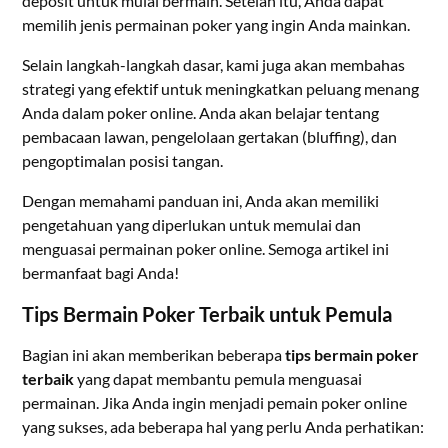
deposit untuk mulai bermain. Setelah itu, Anda dapat
memilih jenis permainan poker yang ingin Anda mainkan.
Selain langkah-langkah dasar, kami juga akan membahas
strategi yang efektif untuk meningkatkan peluang menang
Anda dalam poker online. Anda akan belajar tentang
pembacaan lawan, pengelolaan gertakan (bluffing), dan
pengoptimalan posisi tangan.
Dengan memahami panduan ini, Anda akan memiliki
pengetahuan yang diperlukan untuk memulai dan
menguasai permainan poker online. Semoga artikel ini
bermanfaat bagi Anda!
Tips Bermain Poker Terbaik untuk Pemula
Bagian ini akan memberikan beberapa
tips bermain poker
terbaik
yang dapat membantu pemula menguasai
permainan. Jika Anda ingin menjadi pemain poker online
yang sukses, ada beberapa hal yang perlu Anda perhatikan: