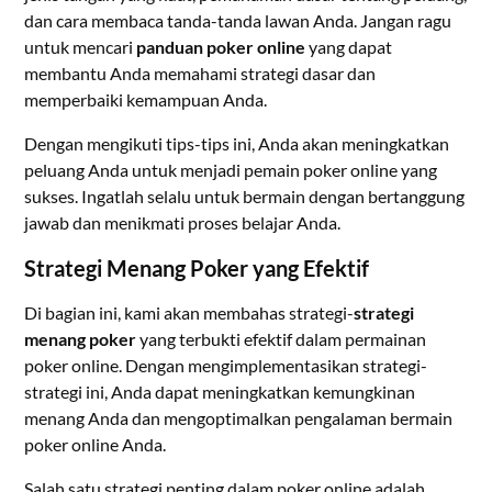
dan cara membaca tanda-tanda lawan Anda. Jangan ragu
untuk mencari
panduan poker online
yang dapat
membantu Anda memahami strategi dasar dan
memperbaiki kemampuan Anda.
Dengan mengikuti tips-tips ini, Anda akan meningkatkan
peluang Anda untuk menjadi pemain poker online yang
sukses. Ingatlah selalu untuk bermain dengan bertanggung
jawab dan menikmati proses belajar Anda.
Strategi Menang Poker yang Efektif
Di bagian ini, kami akan membahas strategi-
strategi
menang poker
yang terbukti efektif dalam permainan
poker online. Dengan mengimplementasikan strategi-
strategi ini, Anda dapat meningkatkan kemungkinan
menang Anda dan mengoptimalkan pengalaman bermain
poker online Anda.
Salah satu strategi penting dalam poker online adalah