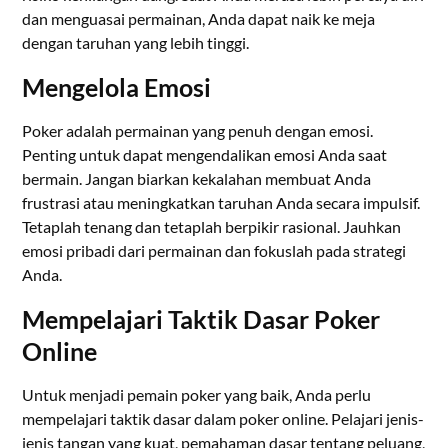
dan menguasai permainan, Anda dapat naik ke meja
dengan taruhan yang lebih tinggi.
Mengelola Emosi
Poker adalah permainan yang penuh dengan emosi.
Penting untuk dapat mengendalikan emosi Anda saat
bermain. Jangan biarkan kekalahan membuat Anda
frustrasi atau meningkatkan taruhan Anda secara impulsif.
Tetaplah tenang dan tetaplah berpikir rasional. Jauhkan
emosi pribadi dari permainan dan fokuslah pada strategi
Anda.
Mempelajari Taktik Dasar Poker
Online
Untuk menjadi pemain poker yang baik, Anda perlu
mempelajari taktik dasar dalam poker online. Pelajari jenis-
jenis tangan yang kuat, pemahaman dasar tentang peluang,