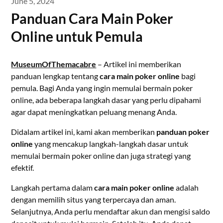
June 5, 2024
Panduan Cara Main Poker
Online untuk Pemula
MuseumOfThemacabre
– Artikel ini memberikan
panduan lengkap tentang
cara main poker online
bagi
pemula. Bagi Anda yang ingin memulai bermain poker
online, ada beberapa langkah dasar yang perlu dipahami
agar dapat meningkatkan peluang menang Anda.
Didalam artikel ini, kami akan memberikan
panduan poker
online
yang mencakup langkah-langkah dasar untuk
memulai bermain poker online dan juga strategi yang
efektif.
Langkah pertama dalam
cara main poker online
adalah
dengan memilih situs yang terpercaya dan aman.
Selanjutnya, Anda perlu mendaftar akun dan mengisi saldo