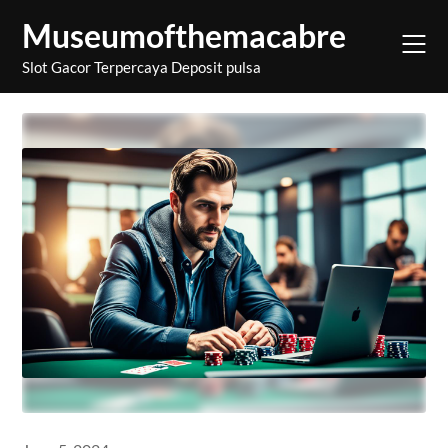
Skip
Museumofthemacabre
to
content
Slot Gacor Terpercaya Deposit pulsa