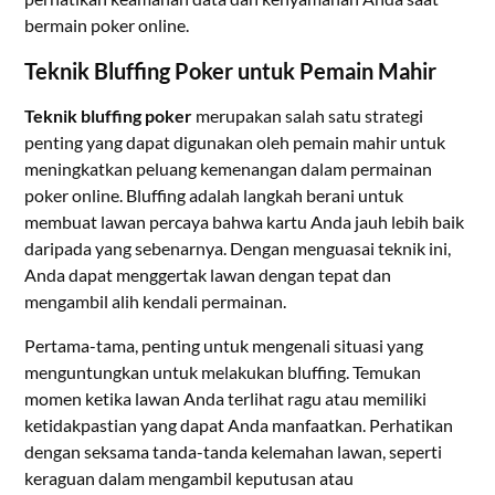
bermain poker online.
Teknik Bluffing Poker untuk Pemain Mahir
Teknik bluffing poker
merupakan salah satu strategi
penting yang dapat digunakan oleh pemain mahir untuk
meningkatkan peluang kemenangan dalam permainan
poker online. Bluffing adalah langkah berani untuk
membuat lawan percaya bahwa kartu Anda jauh lebih baik
daripada yang sebenarnya. Dengan menguasai teknik ini,
Anda dapat menggertak lawan dengan tepat dan
mengambil alih kendali permainan.
Pertama-tama, penting untuk mengenali situasi yang
menguntungkan untuk melakukan bluffing. Temukan
momen ketika lawan Anda terlihat ragu atau memiliki
ketidakpastian yang dapat Anda manfaatkan. Perhatikan
dengan seksama tanda-tanda kelemahan lawan, seperti
keraguan dalam mengambil keputusan atau