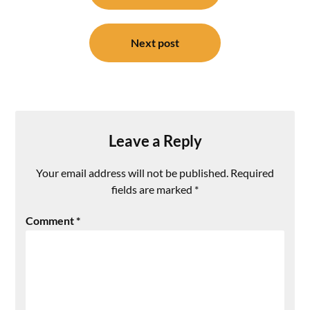
Next post
Leave a Reply
Your email address will not be published.
Required
fields are marked
*
Comment
*