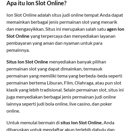
Apa itu Ion Slot Online?
Ion Slot Online adalah situs judi online tempat Anda dapat
memainkan berbagai jenis permainan slot yang menarik
dan mengasyikkan. Situs ini merupakan salah satu
agen Ion
Slot Online
yang terpercaya dan menyediakan layanan
pembayaran yang aman dan nyaman untuk para
pemainnya.
Situs Ion Slot Online
menyediakan banyak pilihan
permainan slot yang dapat dimainkan, termasuk
permainan yang memiliki tema yang berbeda-beda seperti
permainan bertema Liburan, Film, Olahraga, atau pun slot
klasik yang lebih tradisional. Selain permainan slot, situs ini
juga menyediakan berbagai jenis permainan judi online
lainnya seperti judi bola online, live casino, dan poker
online.
Untuk memulai bermain di
situs Ion Slot Online
, Anda
diharuskan untuk mendaftar akun terlebih dahulu dan