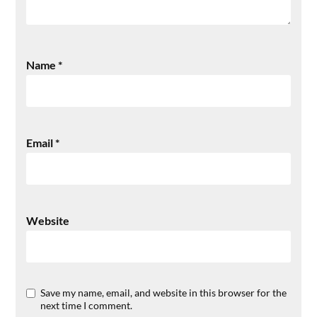
Name
*
Email
*
Website
Save my name, email, and website in this browser for the
next time I comment.