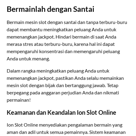
Bermainlah dengan Santai
Bermain mesin slot dengan santai dan tanpa terburu-buru
dapat membantu meningkatkan peluang Anda untuk
memenangkan jackpot. Hindari bermain di saat Anda
merasa stres atau terburu-buru, karena hal ini dapat
mempengaruhi konsentrasi dan memengaruhi peluang
Anda untuk menang.
Dalam rangka meningkatkan peluang Anda untuk
memenangkan jackpot, pastikan Anda selalu memainkan
mesin slot dengan bijak dan bertanggung jawab. Tetap
berpegang pada anggaran perjudian Anda dan nikmati
permainan!
Keamanan dan Keandalan Ion Slot Online
Ion Slot Online menyediakan pengalaman bermain yang
aman dan adil untuk semua pemainnya. Sistem keamanan