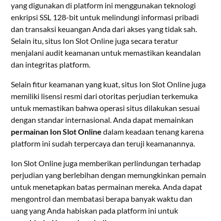
yang digunakan di platform ini menggunakan teknologi
enkripsi SSL 128-bit untuk melindungi informasi pribadi
dan transaksi keuangan Anda dari akses yang tidak sah.
Selain itu, situs Ion Slot Online juga secara teratur
menjalani audit keamanan untuk memastikan keandalan
dan integritas platform.
Selain fitur keamanan yang kuat, situs Ion Slot Online juga
memiliki lisensi resmi dari otoritas perjudian terkemuka
untuk memastikan bahwa operasi situs dilakukan sesuai
dengan standar internasional. Anda dapat memainkan
permainan Ion Slot Online
dalam keadaan tenang karena
platform ini sudah terpercaya dan teruji keamanannya.
Ion Slot Online juga memberikan perlindungan terhadap
perjudian yang berlebihan dengan memungkinkan pemain
untuk menetapkan batas permainan mereka. Anda dapat
mengontrol dan membatasi berapa banyak waktu dan
uang yang Anda habiskan pada platform ini untuk