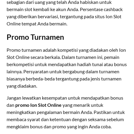
sebagian dari uang yang telah Anda habiskan untuk
bermain slot kembali ke akun Anda. Persentase cashback
yang diberikan bervariasi, tergantung pada situs Ion Slot
Online tempat Anda bermain.
Promo Turnamen
Promo turnamen adalah kompetisi yang diadakan oleh Ion
Slot Online secara berkala. Dalam turnamen ini, pemain
berkompetisi untuk mendapatkan hadiah tunai atau bonus
lainnya. Persyaratan untuk bergabung dalam turnamen
biasanya berbeda-beda tergantung pada jenis turnamen
yang diadakan.
Jangan lewatkan kesempatan untuk mendapatkan bonus
dan
promo Ion Slot Online
yang menarik untuk
meningkatkan pengalaman bermain Anda. Pastikan untuk
membaca syarat dan ketentuan dengan seksama sebelum
mengklaim bonus dan promo yang ingin Anda coba.