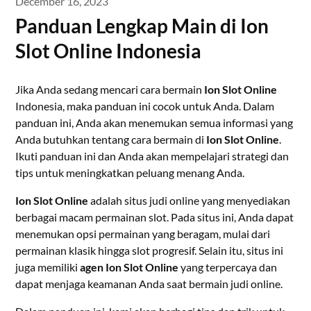
December 16, 2023
Panduan Lengkap Main di Ion
Slot Online Indonesia
Jika Anda sedang mencari cara bermain
Ion Slot Online
Indonesia, maka panduan ini cocok untuk Anda. Dalam
panduan ini, Anda akan menemukan semua informasi yang
Anda butuhkan tentang cara bermain di
Ion Slot Online
.
Ikuti panduan ini dan Anda akan mempelajari strategi dan
tips untuk meningkatkan peluang menang Anda.
Ion Slot Online
adalah situs judi online yang menyediakan
berbagai macam permainan slot. Pada situs ini, Anda dapat
menemukan opsi permainan yang beragam, mulai dari
permainan klasik hingga slot progresif. Selain itu, situs ini
juga memiliki
agen Ion Slot Online
yang terpercaya dan
dapat menjaga keamanan Anda saat bermain judi online.