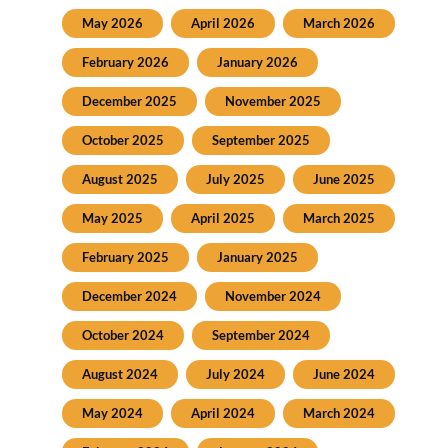
May 2026
April 2026
March 2026
February 2026
January 2026
December 2025
November 2025
October 2025
September 2025
August 2025
July 2025
June 2025
May 2025
April 2025
March 2025
February 2025
January 2025
December 2024
November 2024
October 2024
September 2024
August 2024
July 2024
June 2024
May 2024
April 2024
March 2024