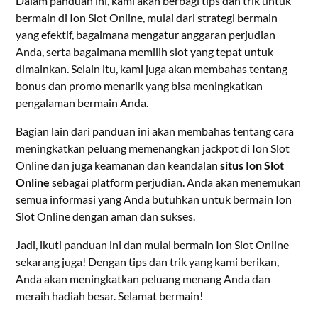
Dalam panduan ini, kami akan berbagi tips dan trik untuk
bermain di Ion Slot Online, mulai dari strategi bermain
yang efektif, bagaimana mengatur anggaran perjudian
Anda, serta bagaimana memilih slot yang tepat untuk
dimainkan. Selain itu, kami juga akan membahas tentang
bonus dan promo menarik yang bisa meningkatkan
pengalaman bermain Anda.
Bagian lain dari panduan ini akan membahas tentang cara
meningkatkan peluang memenangkan jackpot di Ion Slot
Online dan juga keamanan dan keandalan
situs Ion Slot
Online
sebagai platform perjudian. Anda akan menemukan
semua informasi yang Anda butuhkan untuk bermain Ion
Slot Online dengan aman dan sukses.
Jadi, ikuti panduan ini dan mulai bermain Ion Slot Online
sekarang juga! Dengan tips dan trik yang kami berikan,
Anda akan meningkatkan peluang menang Anda dan
meraih hadiah besar. Selamat bermain!