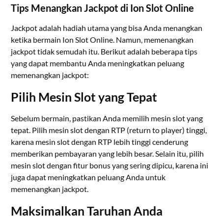
Tips Menangkan Jackpot di Ion Slot Online
Jackpot adalah hadiah utama yang bisa Anda menangkan
ketika bermain Ion Slot Online. Namun, memenangkan
jackpot tidak semudah itu. Berikut adalah beberapa tips
yang dapat membantu Anda meningkatkan peluang
memenangkan jackpot:
Pilih Mesin Slot yang Tepat
Sebelum bermain, pastikan Anda memilih mesin slot yang
tepat. Pilih mesin slot dengan RTP (return to player) tinggi,
karena mesin slot dengan RTP lebih tinggi cenderung
memberikan pembayaran yang lebih besar. Selain itu, pilih
mesin slot dengan fitur bonus yang sering dipicu, karena ini
juga dapat meningkatkan peluang Anda untuk
memenangkan jackpot.
Maksimalkan Taruhan Anda