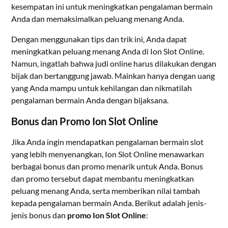
kesempatan ini untuk meningkatkan pengalaman bermain
Anda dan memaksimalkan peluang menang Anda.
Dengan menggunakan tips dan trik ini, Anda dapat
meningkatkan peluang menang Anda di Ion Slot Online.
Namun, ingatlah bahwa judi online harus dilakukan dengan
bijak dan bertanggung jawab. Mainkan hanya dengan uang
yang Anda mampu untuk kehilangan dan nikmatilah
pengalaman bermain Anda dengan bijaksana.
Bonus dan Promo Ion Slot Online
Jika Anda ingin mendapatkan pengalaman bermain slot
yang lebih menyenangkan, Ion Slot Online menawarkan
berbagai bonus dan promo menarik untuk Anda. Bonus
dan promo tersebut dapat membantu meningkatkan
peluang menang Anda, serta memberikan nilai tambah
kepada pengalaman bermain Anda. Berikut adalah jenis-
jenis bonus dan
promo Ion Slot Online
: