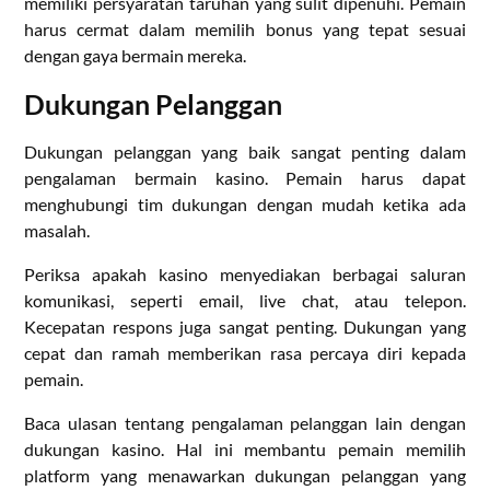
memiliki persyaratan taruhan yang sulit dipenuhi. Pemain
harus cermat dalam memilih bonus yang tepat sesuai
dengan gaya bermain mereka.
Dukungan Pelanggan
Dukungan pelanggan yang baik sangat penting dalam
pengalaman bermain kasino. Pemain harus dapat
menghubungi tim dukungan dengan mudah ketika ada
masalah.
Periksa apakah kasino menyediakan berbagai saluran
komunikasi, seperti email, live chat, atau telepon.
Kecepatan respons juga sangat penting. Dukungan yang
cepat dan ramah memberikan rasa percaya diri kepada
pemain.
Baca ulasan tentang pengalaman pelanggan lain dengan
dukungan kasino. Hal ini membantu pemain memilih
platform yang menawarkan dukungan pelanggan yang