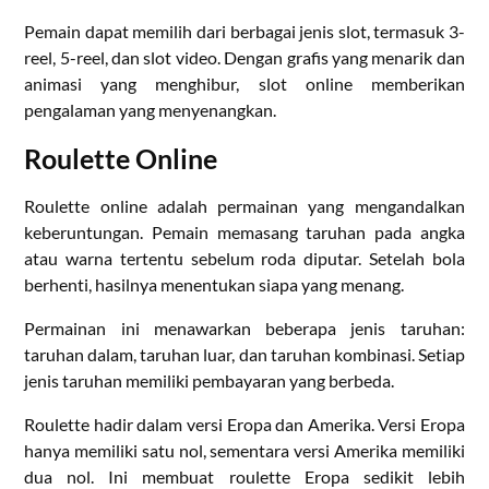
Pemain dapat memilih dari berbagai jenis slot, termasuk 3-
reel, 5-reel, dan slot video. Dengan grafis yang menarik dan
animasi yang menghibur, slot online memberikan
pengalaman yang menyenangkan.
Roulette Online
Roulette online adalah permainan yang mengandalkan
keberuntungan. Pemain memasang taruhan pada angka
atau warna tertentu sebelum roda diputar. Setelah bola
berhenti, hasilnya menentukan siapa yang menang.
Permainan ini menawarkan beberapa jenis taruhan:
taruhan dalam, taruhan luar, dan taruhan kombinasi. Setiap
jenis taruhan memiliki pembayaran yang berbeda.
Roulette hadir dalam versi Eropa dan Amerika. Versi Eropa
hanya memiliki satu nol, sementara versi Amerika memiliki
dua nol. Ini membuat roulette Eropa sedikit lebih