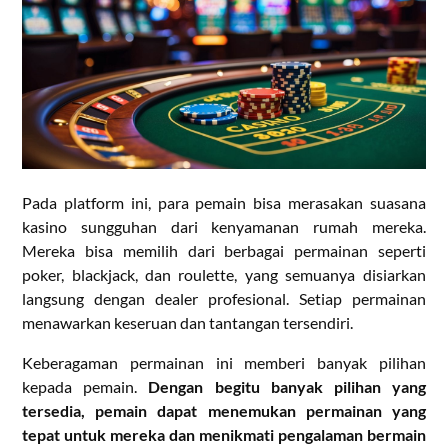
Pada platform ini, para pemain bisa merasakan suasana
kasino sungguhan dari kenyamanan rumah mereka.
Mereka bisa memilih dari berbagai permainan seperti
poker, blackjack, dan roulette, yang semuanya disiarkan
langsung dengan dealer profesional. Setiap permainan
menawarkan keseruan dan tantangan tersendiri.
Keberagaman permainan ini memberi banyak pilihan
kepada pemain.
Dengan begitu banyak pilihan yang
tersedia, pemain dapat menemukan permainan yang
tepat untuk mereka dan menikmati pengalaman bermain