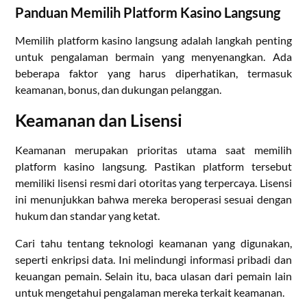
Panduan Memilih Platform Kasino Langsung
Memilih platform kasino langsung adalah langkah penting
untuk pengalaman bermain yang menyenangkan. Ada
beberapa faktor yang harus diperhatikan, termasuk
keamanan, bonus, dan dukungan pelanggan.
Keamanan dan Lisensi
Keamanan merupakan prioritas utama saat memilih
platform kasino langsung. Pastikan platform tersebut
memiliki lisensi resmi dari otoritas yang terpercaya. Lisensi
ini menunjukkan bahwa mereka beroperasi sesuai dengan
hukum dan standar yang ketat.
Cari tahu tentang teknologi keamanan yang digunakan,
seperti enkripsi data. Ini melindungi informasi pribadi dan
keuangan pemain. Selain itu, baca ulasan dari pemain lain
untuk mengetahui pengalaman mereka terkait keamanan.