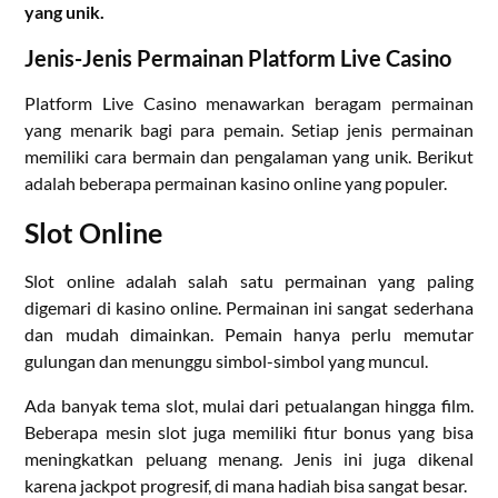
yang unik.
Jenis-Jenis Permainan Platform Live Casino
Platform Live Casino menawarkan beragam permainan
yang menarik bagi para pemain. Setiap jenis permainan
memiliki cara bermain dan pengalaman yang unik. Berikut
adalah beberapa permainan kasino online yang populer.
Slot Online
Slot online adalah salah satu permainan yang paling
digemari di kasino online. Permainan ini sangat sederhana
dan mudah dimainkan. Pemain hanya perlu memutar
gulungan dan menunggu simbol-simbol yang muncul.
Ada banyak tema slot, mulai dari petualangan hingga film.
Beberapa mesin slot juga memiliki fitur bonus yang bisa
meningkatkan peluang menang. Jenis ini juga dikenal
karena jackpot progresif, di mana hadiah bisa sangat besar.