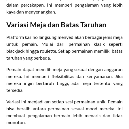
dalam percakapan. Ini memberi pengalaman yang lebih
kaya dan menyenangkan.
Variasi Meja dan Batas Taruhan
Platform kasino langsung menyediakan berbagai jenis meja
untuk pemain. Mulai dari permainan klasik seperti
blackjack hingga roulette. Setiap permainan memiliki batas
taruhan yang berbeda.
Pemain dapat memilih meja yang sesuai dengan anggaran
mereka. Ini memberi fleksibilitas dan kenyamanan. Jika
mereka ingin bertaruh tinggi, ada meja tertentu yang
tersedia.
Variasi ini menjadikan setiap sesi permainan unik. Pemain
bisa beralih antara permainan sesuai mood mereka. Ini
membuat pengalaman bermain lebih menarik dan tidak
monoton.