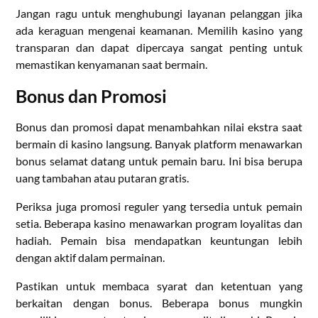
Jangan ragu untuk menghubungi layanan pelanggan jika
ada keraguan mengenai keamanan. Memilih kasino yang
transparan dan dapat dipercaya sangat penting untuk
memastikan kenyamanan saat bermain.
Bonus dan Promosi
Bonus dan promosi dapat menambahkan nilai ekstra saat
bermain di kasino langsung. Banyak platform menawarkan
bonus selamat datang untuk pemain baru. Ini bisa berupa
uang tambahan atau putaran gratis.
Periksa juga promosi reguler yang tersedia untuk pemain
setia. Beberapa kasino menawarkan program loyalitas dan
hadiah. Pemain bisa mendapatkan keuntungan lebih
dengan aktif dalam permainan.
Pastikan untuk membaca syarat dan ketentuan yang
berkaitan dengan bonus. Beberapa bonus mungkin