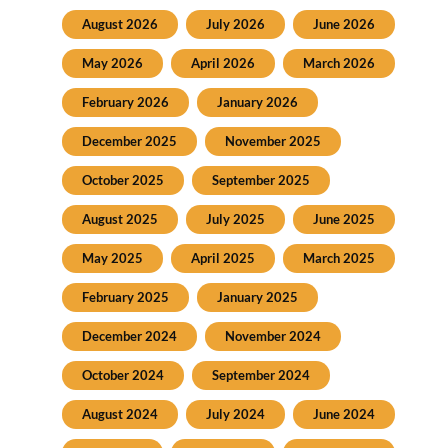
August 2026
July 2026
June 2026
May 2026
April 2026
March 2026
February 2026
January 2026
December 2025
November 2025
October 2025
September 2025
August 2025
July 2025
June 2025
May 2025
April 2025
March 2025
February 2025
January 2025
December 2024
November 2024
October 2024
September 2024
August 2024
July 2024
June 2024