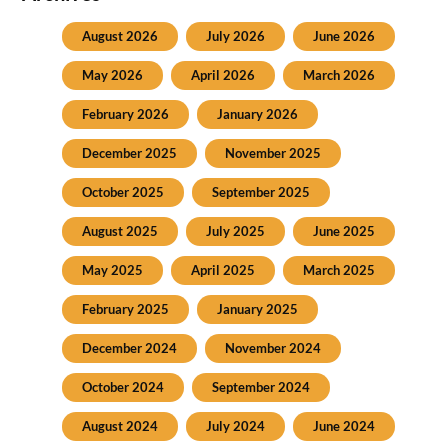
August 2026
July 2026
June 2026
May 2026
April 2026
March 2026
February 2026
January 2026
December 2025
November 2025
October 2025
September 2025
August 2025
July 2025
June 2025
May 2025
April 2025
March 2025
February 2025
January 2025
December 2024
November 2024
October 2024
September 2024
August 2024
July 2024
June 2024