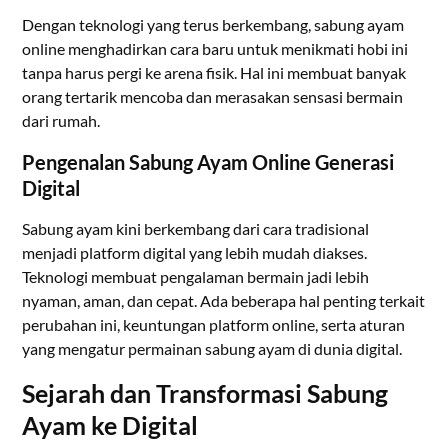
Dengan teknologi yang terus berkembang, sabung ayam
online menghadirkan cara baru untuk menikmati hobi ini
tanpa harus pergi ke arena fisik. Hal ini membuat banyak
orang tertarik mencoba dan merasakan sensasi bermain
dari rumah.
Pengenalan Sabung Ayam Online Generasi
Digital
Sabung ayam kini berkembang dari cara tradisional
menjadi platform digital yang lebih mudah diakses.
Teknologi membuat pengalaman bermain jadi lebih
nyaman, aman, dan cepat. Ada beberapa hal penting terkait
perubahan ini, keuntungan platform online, serta aturan
yang mengatur permainan sabung ayam di dunia digital.
Sejarah dan Transformasi Sabung
Ayam ke Digital