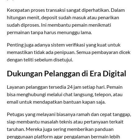
Kecepatan proses transaksi sangat diperhatikan. Dalam
hitungan menit, deposit sudah masuk atau penarikan
sudah diproses. Ini membantu pemain menikmati
permainan tanpa harus menunggu lama.
Penting juga adanya sistem verifikasi yang kuat untuk
memastikan tidak ada penipuan. Semua pembayaran dicek
dengan teliti sebelum disetujui.
Dukungan Pelanggan di Era Digital
Layanan pelanggan tersedia 24 jam setiap hari. Pemain
bisa menghubungi melalui chat langsung, telepon, atau
email untuk mendapatkan bantuan kapan saja.
Petugas yang melayani biasanya ramah dan cepat tanggap,
siap membantu masalah teknis atau pertanyaan terkait
taruhan. Mereka juga sering memberikan panduan
penggunaan platform agar pengalaman bermain lebih