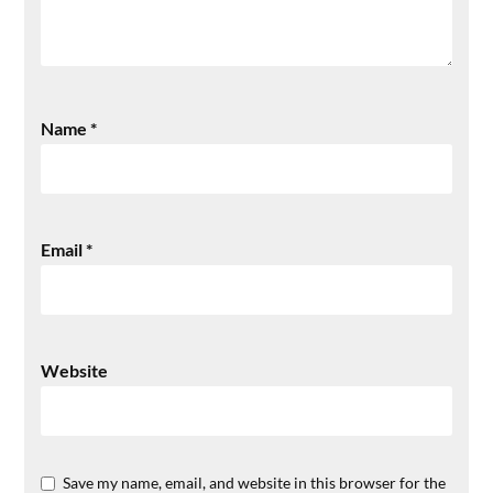
Name
*
Email
*
Website
Save my name, email, and website in this browser for the