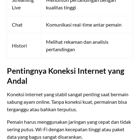
Live
kualitas tinggi
Chat
Komunikasi real-time antar pemain
Melihat rekaman dan analisis
Histori
pertandingan
Pentingnya Koneksi Internet yang
Andal
Koneksi internet yang stabil sangat penting saat bermain
sabung ayam online. Tanpa koneksi kuat, permainan bisa
terganggu atau bahkan terputus.
Pemain harus menggunakan jaringan yang cepat dan tidak
sering putus. Wi-Fi dengan kecepatan tinggi atau paket
data yang bagus sangat disarankan.