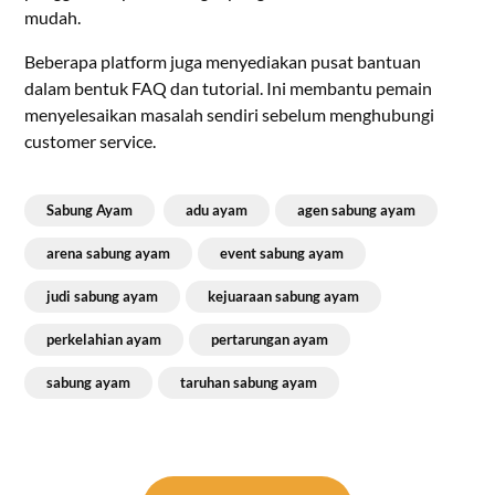
mudah.
Beberapa platform juga menyediakan pusat bantuan
dalam bentuk FAQ dan tutorial. Ini membantu pemain
menyelesaikan masalah sendiri sebelum menghubungi
customer service.
Sabung Ayam
adu ayam
agen sabung ayam
arena sabung ayam
event sabung ayam
judi sabung ayam
kejuaraan sabung ayam
perkelahian ayam
pertarungan ayam
sabung ayam
taruhan sabung ayam
Post