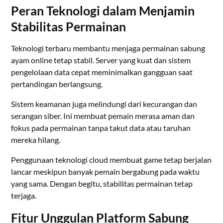
Peran Teknologi dalam Menjamin
Stabilitas Permainan
Teknologi terbaru membantu menjaga permainan sabung
ayam online tetap stabil. Server yang kuat dan sistem
pengelolaan data cepat meminimalkan gangguan saat
pertandingan berlangsung.
Sistem keamanan juga melindungi dari kecurangan dan
serangan siber. Ini membuat pemain merasa aman dan
fokus pada permainan tanpa takut data atau taruhan
mereka hilang.
Penggunaan teknologi cloud membuat game tetap berjalan
lancar meskipun banyak pemain bergabung pada waktu
yang sama. Dengan begitu, stabilitas permainan tetap
terjaga.
Fitur Unggulan Platform Sabung