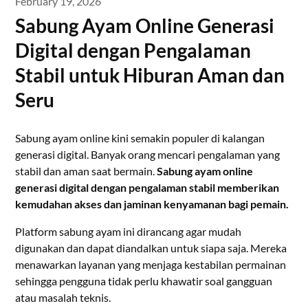
February 19, 2026
Sabung Ayam Online Generasi
Digital dengan Pengalaman
Stabil untuk Hiburan Aman dan
Seru
Sabung ayam online kini semakin populer di kalangan
generasi digital. Banyak orang mencari pengalaman yang
stabil dan aman saat bermain.
Sabung ayam online
generasi digital dengan pengalaman stabil memberikan
kemudahan akses dan jaminan kenyamanan bagi pemain.
Platform sabung ayam ini dirancang agar mudah
digunakan dan dapat diandalkan untuk siapa saja. Mereka
menawarkan layanan yang menjaga kestabilan permainan
sehingga pengguna tidak perlu khawatir soal gangguan
atau masalah teknis.