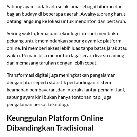
Sabung ayam sudah ada sejak lama sebagai hiburan dan
bagian budaya di beberapa daerah. Awalnya, orang harus
datang langsung ke lokasi untuk menonton dan bertaruh.
Seiring waktu, kemajuan teknologi internet membuka
peluang untuk memindahkan sabung ayam ke platform
online. Ini memberi akses lebih luas tanpa batas jarak atau
waktu. Pemain bisa menonton laga secara live streaming
dan memasang taruhan dengan lebih cepat.
Transformasi digital juga meningkatkan pengalaman
dengan fitur seperti statistik pertandingan, sistem
keamanan pembayaran, dan interaksi antar pemain. Jadi,
sabung ayam kini bukan hanya tontonan, tapi juga
pengalaman berkat teknologi.
Keunggulan Platform Online
Dibandingkan Tradisional