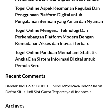
Togel Online Aspek Keamanan Regulasi Dan
Penggunaan Platform Digital untuk
Pengalaman Bermain yang Aman dan Nyaman
Togel Online Mengenal Teknologi Dan
Perkembangan Platform Modern Dengan
Kemudahan Akses dan Inovasi Terbaru
Togel Online Panduan Memahami Statistik
Angka Dan Sistem Informasi Digital untuk
Pemula Seru
Recent Comments
Bandar Judi Bola SBOBET Online Terpercaya Indonesia
on
Daftar Situs Judi Slot Gacor Terpercaya di Indonesia
Archives