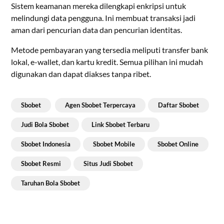
Sistem keamanan mereka dilengkapi enkripsi untuk
melindungi data pengguna. Ini membuat transaksi jadi
aman dari pencurian data dan pencurian identitas.
Metode pembayaran yang tersedia meliputi transfer bank
lokal, e-wallet, dan kartu kredit. Semua pilihan ini mudah
digunakan dan dapat diakses tanpa ribet.
Sbobet
Agen Sbobet Terpercaya
Daftar Sbobet
Judi Bola Sbobet
Link Sbobet Terbaru
Sbobet Indonesia
Sbobet Mobile
Sbobet Online
Sbobet Resmi
Situs Judi Sbobet
Taruhan Bola Sbobet