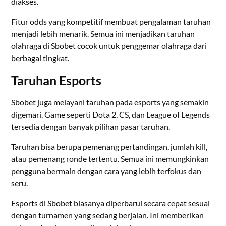
diakses.
Fitur odds yang kompetitif membuat pengalaman taruhan
menjadi lebih menarik. Semua ini menjadikan taruhan
olahraga di Sbobet cocok untuk penggemar olahraga dari
berbagai tingkat.
Taruhan Esports
Sbobet juga melayani taruhan pada esports yang semakin
digemari. Game seperti Dota 2, CS, dan League of Legends
tersedia dengan banyak pilihan pasar taruhan.
Taruhan bisa berupa pemenang pertandingan, jumlah kill,
atau pemenang ronde tertentu. Semua ini memungkinkan
pengguna bermain dengan cara yang lebih terfokus dan
seru.
Esports di Sbobet biasanya diperbarui secara cepat sesuai
dengan turnamen yang sedang berjalan. Ini memberikan