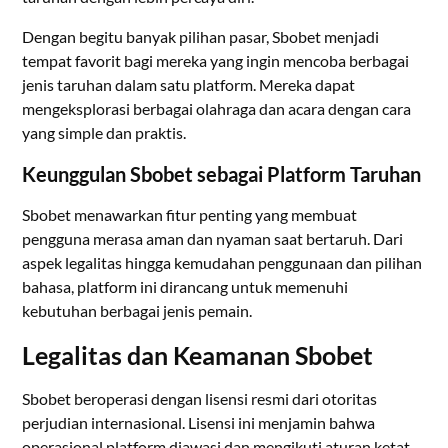
Dengan begitu banyak pilihan pasar, Sbobet menjadi
tempat favorit bagi mereka yang ingin mencoba berbagai
jenis taruhan dalam satu platform. Mereka dapat
mengeksplorasi berbagai olahraga dan acara dengan cara
yang simple dan praktis.
Keunggulan Sbobet sebagai Platform Taruhan
Sbobet menawarkan fitur penting yang membuat
pengguna merasa aman dan nyaman saat bertaruh. Dari
aspek legalitas hingga kemudahan penggunaan dan pilihan
bahasa, platform ini dirancang untuk memenuhi
kebutuhan berbagai jenis pemain.
Legalitas dan Keamanan Sbobet
Sbobet beroperasi dengan lisensi resmi dari otoritas
perjudian internasional. Lisensi ini menjamin bahwa
operasional platform diawasi dan mengikuti aturan ketat.