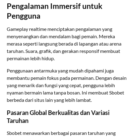
Pengalaman Immersif untuk
Pengguna
Gameplay realtime menciptakan pengalaman yang
menyenangkan dan mendalam bagi pemain. Mereka
merasa seperti langsung berada di lapangan atau arena
taruhan. Suara, grafik, dan gerakan responsif membuat
permainan lebih hidup.
Penggunaan antarmuka yang mudah dipahami juga
membantu pemain fokus pada permainan. Dengan desain
yang menarik dan fungsi yang cepat, pengguna lebih
nyaman bermain lama tanpa bosan. Ini membuat Sbobet
berbeda dari situs lain yang lebih lambat.
Pasaran Global Berkualitas dan Variasi
Taruhan
Sbobet menawarkan berbagai pasaran taruhan yang