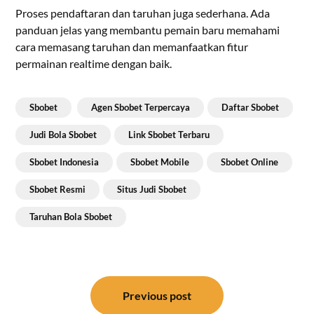
Proses pendaftaran dan taruhan juga sederhana. Ada
panduan jelas yang membantu pemain baru memahami
cara memasang taruhan dan memanfaatkan fitur
permainan realtime dengan baik.
Sbobet
Agen Sbobet Terpercaya
Daftar Sbobet
Judi Bola Sbobet
Link Sbobet Terbaru
Sbobet Indonesia
Sbobet Mobile
Sbobet Online
Sbobet Resmi
Situs Judi Sbobet
Taruhan Bola Sbobet
Post
navigation
Previous post