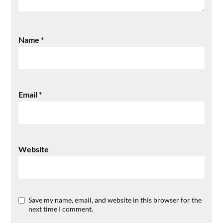
Name
*
Email
*
Website
Save my name, email, and website in this browser for the
next time I comment.