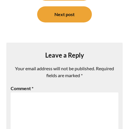
Next post
Leave a Reply
Your email address will not be published.
Required
fields are marked
*
Comment
*