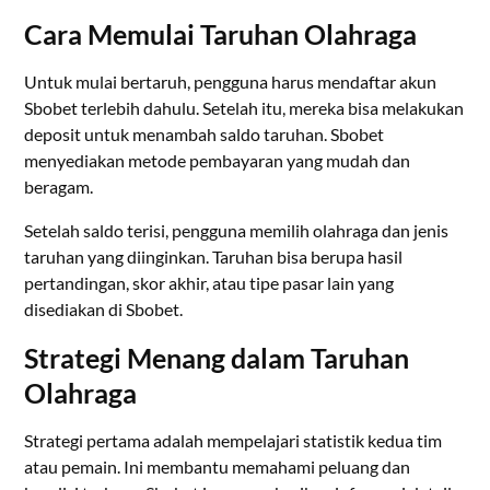
Cara Memulai Taruhan Olahraga
Untuk mulai bertaruh, pengguna harus mendaftar akun
Sbobet terlebih dahulu. Setelah itu, mereka bisa melakukan
deposit untuk menambah saldo taruhan. Sbobet
menyediakan metode pembayaran yang mudah dan
beragam.
Setelah saldo terisi, pengguna memilih olahraga dan jenis
taruhan yang diinginkan. Taruhan bisa berupa hasil
pertandingan, skor akhir, atau tipe pasar lain yang
disediakan di Sbobet.
Strategi Menang dalam Taruhan
Olahraga
Strategi pertama adalah mempelajari statistik kedua tim
atau pemain. Ini membantu memahami peluang dan