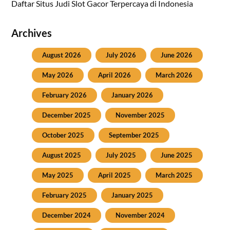
Daftar Situs Judi Slot Gacor Terpercaya di Indonesia
Archives
August 2026
July 2026
June 2026
May 2026
April 2026
March 2026
February 2026
January 2026
December 2025
November 2025
October 2025
September 2025
August 2025
July 2025
June 2025
May 2025
April 2025
March 2025
February 2025
January 2025
December 2024
November 2024