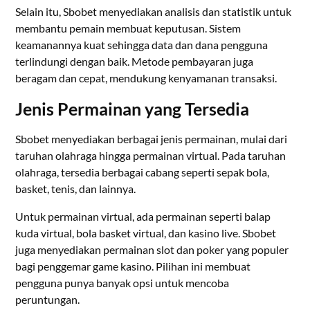
Selain itu, Sbobet menyediakan analisis dan statistik untuk
membantu pemain membuat keputusan. Sistem
keamanannya kuat sehingga data dan dana pengguna
terlindungi dengan baik. Metode pembayaran juga
beragam dan cepat, mendukung kenyamanan transaksi.
Jenis Permainan yang Tersedia
Sbobet menyediakan berbagai jenis permainan, mulai dari
taruhan olahraga hingga permainan virtual. Pada taruhan
olahraga, tersedia berbagai cabang seperti sepak bola,
basket, tenis, dan lainnya.
Untuk permainan virtual, ada permainan seperti balap
kuda virtual, bola basket virtual, dan kasino live. Sbobet
juga menyediakan permainan slot dan poker yang populer
bagi penggemar game kasino. Pilihan ini membuat
pengguna punya banyak opsi untuk mencoba
peruntungan.