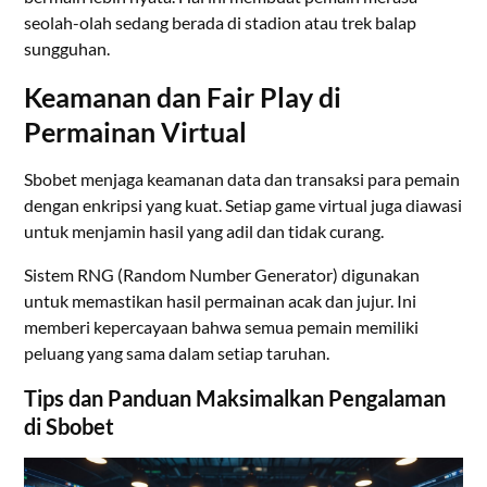
seolah-olah sedang berada di stadion atau trek balap
sungguhan.
Keamanan dan Fair Play di
Permainan Virtual
Sbobet menjaga keamanan data dan transaksi para pemain
dengan enkripsi yang kuat. Setiap game virtual juga diawasi
untuk menjamin hasil yang adil dan tidak curang.
Sistem RNG (Random Number Generator) digunakan
untuk memastikan hasil permainan acak dan jujur. Ini
memberi kepercayaan bahwa semua pemain memiliki
peluang yang sama dalam setiap taruhan.
Tips dan Panduan Maksimalkan Pengalaman
di Sbobet