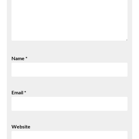
Name
*
Email
*
Website