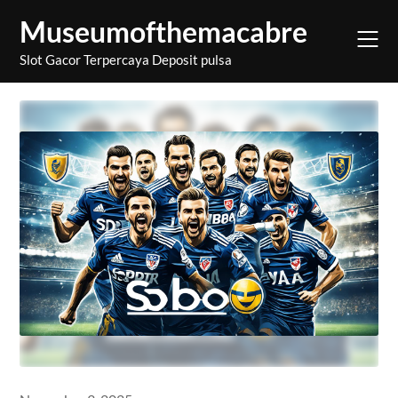
Skip
Museumofthemacabre
to
content
Slot Gacor Terpercaya Deposit pulsa