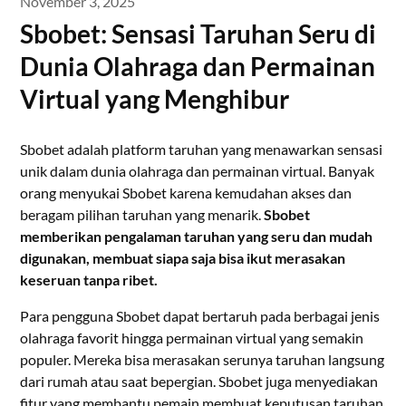
November 3, 2025
Sbobet: Sensasi Taruhan Seru di
Dunia Olahraga dan Permainan
Virtual yang Menghibur
Sbobet adalah platform taruhan yang menawarkan sensasi
unik dalam dunia olahraga dan permainan virtual. Banyak
orang menyukai Sbobet karena kemudahan akses dan
beragam pilihan taruhan yang menarik.
Sbobet
memberikan pengalaman taruhan yang seru dan mudah
digunakan, membuat siapa saja bisa ikut merasakan
keseruan tanpa ribet.
Para pengguna Sbobet dapat bertaruh pada berbagai jenis
olahraga favorit hingga permainan virtual yang semakin
populer. Mereka bisa merasakan serunya taruhan langsung
dari rumah atau saat bepergian. Sbobet juga menyediakan
fitur yang membantu pemain membuat keputusan taruhan