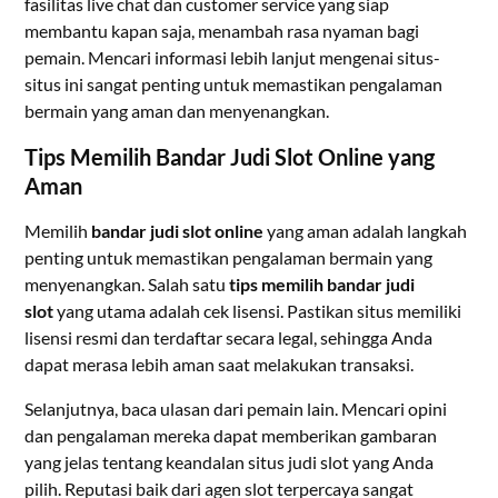
fasilitas live chat dan customer service yang siap
membantu kapan saja, menambah rasa nyaman bagi
pemain. Mencari informasi lebih lanjut mengenai situs-
situs ini sangat penting untuk memastikan pengalaman
bermain yang aman dan menyenangkan.
Tips Memilih Bandar Judi Slot Online yang
Aman
Memilih
bandar judi slot online
yang aman adalah langkah
penting untuk memastikan pengalaman bermain yang
menyenangkan. Salah satu
tips memilih bandar judi
slot
yang utama adalah cek lisensi. Pastikan situs memiliki
lisensi resmi dan terdaftar secara legal, sehingga Anda
dapat merasa lebih aman saat melakukan transaksi.
Selanjutnya, baca ulasan dari pemain lain. Mencari opini
dan pengalaman mereka dapat memberikan gambaran
yang jelas tentang keandalan situs judi slot yang Anda
pilih. Reputasi baik dari agen slot terpercaya sangat