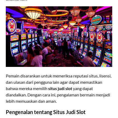
Pemain disarankan untuk memeriksa reputasi situs, lisensi,
dan ulasan dari pengguna lain agar dapat memastikan
bahwa mereka memilih
situs judi slot
yang dapat
diandalkan. Dengan cara ini, pengalaman bermain menjadi
lebih memuaskan dan aman.
Pengenalan tentang Situs Judi Slot