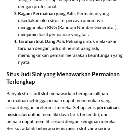
dengan profesional.
Ragam Permainan yang Adil:
Permainan yang
disediakan oleh situs terpercaya umumnya
menggunakan RNG (Random Number Generator),
menjamin hasil permainan yang fair.
Taruhan Slot Uang Asli:
Peluang untuk melakukan
taruhan dengan judi online slot uang asli,
memungkinkan pemain merasakan keuntungan yang
nyata.
Situs Judi Slot yang Menawarkan Permainan
Terlengkap
Banyak situs judi slot menawarkan beragam pilihan
permainan sehingga pemain dapat menemukan yang
sesuai dengan preferensi mereka. Setiap jenis
permainan
mesin slot online
memiliki daya tarik tersendiri, dan
pemain dapat memilih sesuai dengan keinginan mereka.
Berikut adalah beberapa jenis mesin slot yang sering