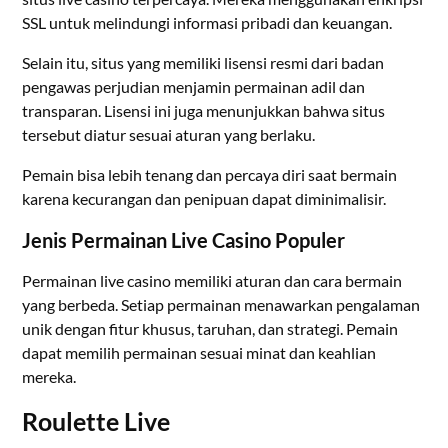
SSL untuk melindungi informasi pribadi dan keuangan.
Selain itu, situs yang memiliki lisensi resmi dari badan
pengawas perjudian menjamin permainan adil dan
transparan. Lisensi ini juga menunjukkan bahwa situs
tersebut diatur sesuai aturan yang berlaku.
Pemain bisa lebih tenang dan percaya diri saat bermain
karena kecurangan dan penipuan dapat diminimalisir.
Jenis Permainan Live Casino Populer
Permainan live casino memiliki aturan dan cara bermain
yang berbeda. Setiap permainan menawarkan pengalaman
unik dengan fitur khusus, taruhan, dan strategi. Pemain
dapat memilih permainan sesuai minat dan keahlian
mereka.
Roulette Live