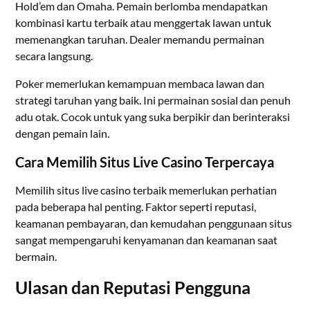
Hold’em dan Omaha. Pemain berlomba mendapatkan
kombinasi kartu terbaik atau menggertak lawan untuk
memenangkan taruhan. Dealer memandu permainan
secara langsung.
Poker memerlukan kemampuan membaca lawan dan
strategi taruhan yang baik. Ini permainan sosial dan penuh
adu otak. Cocok untuk yang suka berpikir dan berinteraksi
dengan pemain lain.
Cara Memilih Situs Live Casino Terpercaya
Memilih situs live casino terbaik memerlukan perhatian
pada beberapa hal penting. Faktor seperti reputasi,
keamanan pembayaran, dan kemudahan penggunaan situs
sangat mempengaruhi kenyamanan dan keamanan saat
bermain.
Ulasan dan Reputasi Pengguna