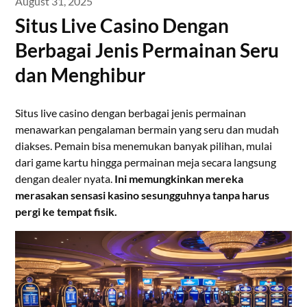
August 31, 2025
Situs Live Casino Dengan
Berbagai Jenis Permainan Seru
dan Menghibur
Situs live casino dengan berbagai jenis permainan
menawarkan pengalaman bermain yang seru dan mudah
diakses. Pemain bisa menemukan banyak pilihan, mulai
dari game kartu hingga permainan meja secara langsung
dengan dealer nyata.
Ini memungkinkan mereka
merasakan sensasi kasino sesungguhnya tanpa harus
pergi ke tempat fisik.