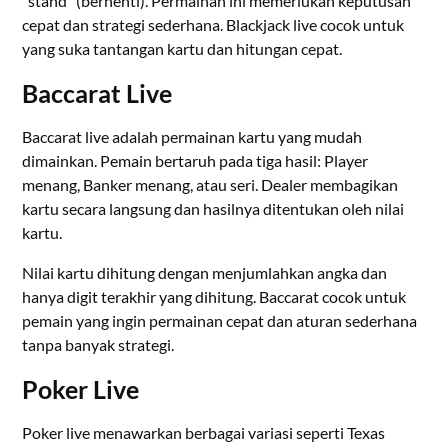
“stand” (berhenti). Permainan ini memerlukan keputusan
cepat dan strategi sederhana. Blackjack live cocok untuk
yang suka tantangan kartu dan hitungan cepat.
Baccarat Live
Baccarat live adalah permainan kartu yang mudah
dimainkan. Pemain bertaruh pada tiga hasil: Player
menang, Banker menang, atau seri. Dealer membagikan
kartu secara langsung dan hasilnya ditentukan oleh nilai
kartu.
Nilai kartu dihitung dengan menjumlahkan angka dan
hanya digit terakhir yang dihitung. Baccarat cocok untuk
pemain yang ingin permainan cepat dan aturan sederhana
tanpa banyak strategi.
Poker Live
Poker live menawarkan berbagai variasi seperti Texas