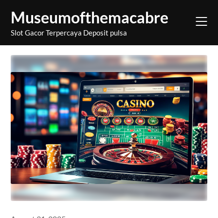
Skip
Museumofthemacabre
to
content
Slot Gacor Terpercaya Deposit pulsa