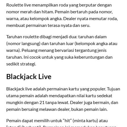
Roulette live menampilkan roda yang berputar dengan
nomor merah dan hitam. Pemain bertaruh pada nomor,
warna, atau kelompok angka. Dealer nyata memutar roda,
membuat permainan terasa nyata dan seru.
Taruhan roulette dibagi menjadi dua: taruhan dalam
(nomor langsung) dan taruhan luar (kelompok angka atau
warna). Peluang menang bervariasi tergantung jenis
taruhan. Ini cocok untuk yang suka keberuntungan dan
sedikit strategi.
Blackjack Live
Blackjack live adalah permainan kartu yang populer. Tujuan
utama pemain adalah mendapatkan nilai kartu sedekat
mungkin dengan 21 tanpa lewat. Dealer juga bermain, dan
pemain bersaing melawan dealer, bukan pemain lain.
Pemain dapat memilih untuk “hit” (minta kartu) atau