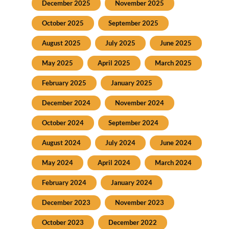
December 2025
November 2025
October 2025
September 2025
August 2025
July 2025
June 2025
May 2025
April 2025
March 2025
February 2025
January 2025
December 2024
November 2024
October 2024
September 2024
August 2024
July 2024
June 2024
May 2024
April 2024
March 2024
February 2024
January 2024
December 2023
November 2023
October 2023
December 2022