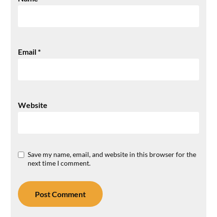
Email
*
Website
Save my name, email, and website in this browser for the
next time I comment.