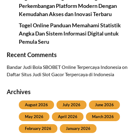
Perkembangan Platform Modern Dengan
Kemudahan Akses dan Inovasi Terbaru
Togel Online Panduan Memahami Statistik
Angka Dan Sistem Informasi Digital untuk
Pemula Seru
Recent Comments
Bandar Judi Bola SBOBET Online Terpercaya Indonesia
on
Daftar Situs Judi Slot Gacor Terpercaya di Indonesia
Archives
August 2026
July 2026
June 2026
May 2026
April 2026
March 2026
February 2026
January 2026