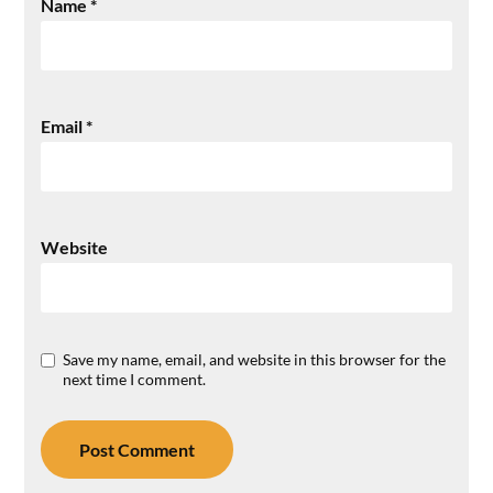
Name
*
Email
*
Website
Save my name, email, and website in this browser for the
next time I comment.