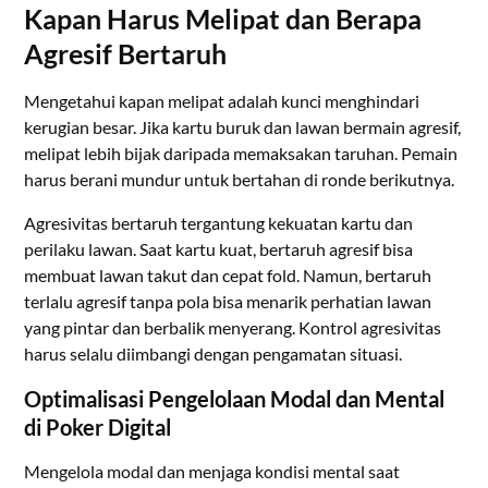
Kapan Harus Melipat dan Berapa
Agresif Bertaruh
Mengetahui kapan melipat adalah kunci menghindari
kerugian besar. Jika kartu buruk dan lawan bermain agresif,
melipat lebih bijak daripada memaksakan taruhan. Pemain
harus berani mundur untuk bertahan di ronde berikutnya.
Agresivitas bertaruh tergantung kekuatan kartu dan
perilaku lawan. Saat kartu kuat, bertaruh agresif bisa
membuat lawan takut dan cepat fold. Namun, bertaruh
terlalu agresif tanpa pola bisa menarik perhatian lawan
yang pintar dan berbalik menyerang. Kontrol agresivitas
harus selalu diimbangi dengan pengamatan situasi.
Optimalisasi Pengelolaan Modal dan Mental
di Poker Digital
Mengelola modal dan menjaga kondisi mental saat