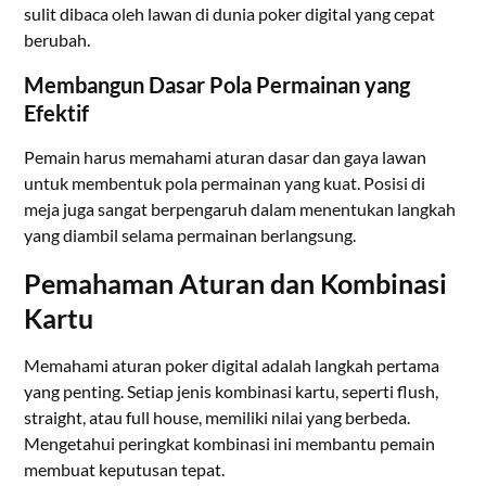
sulit dibaca oleh lawan di dunia poker digital yang cepat
berubah.
Membangun Dasar Pola Permainan yang
Efektif
Pemain harus memahami aturan dasar dan gaya lawan
untuk membentuk pola permainan yang kuat. Posisi di
meja juga sangat berpengaruh dalam menentukan langkah
yang diambil selama permainan berlangsung.
Pemahaman Aturan dan Kombinasi
Kartu
Memahami aturan poker digital adalah langkah pertama
yang penting. Setiap jenis kombinasi kartu, seperti flush,
straight, atau full house, memiliki nilai yang berbeda.
Mengetahui peringkat kombinasi ini membantu pemain
membuat keputusan tepat.