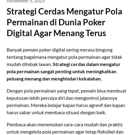
November 5, 2025
Strategi Cerdas Mengatur Pola
Permainan di Dunia Poker
Digital Agar Menang Terus
Banyak pemain poker digital sering merasa bingung
tentang bagaimana mengatur pola permainan agar tidak
mudah ditebak lawan.
Strategi cerdas dalam mengatur
pola permainan sangat penting untuk meningkatkan
peluang menang dan menghindari kekalahan.
Dengan pola permainan yang tepat, pemain bisa membuat
keputusan lebih percaya diri dan mengontrol jalannya
permainan. Mereka belajar kapan harus agresif dan kapan
harus sabar untuk membaca situasi dengan baik.
Pembaca akan menemukan cara-cara mudah dan praktis
untuk mengelola pola permainan agar tetap fleksibel dan