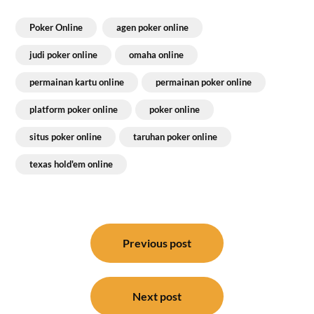
Poker Online
agen poker online
judi poker online
omaha online
permainan kartu online
permainan poker online
platform poker online
poker online
situs poker online
taruhan poker online
texas hold'em online
Post
navigation
Previous post
Next post