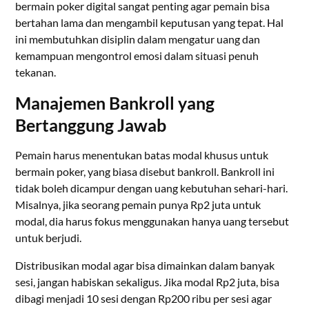
bermain poker digital sangat penting agar pemain bisa
bertahan lama dan mengambil keputusan yang tepat. Hal
ini membutuhkan disiplin dalam mengatur uang dan
kemampuan mengontrol emosi dalam situasi penuh
tekanan.
Manajemen Bankroll yang
Bertanggung Jawab
Pemain harus menentukan batas modal khusus untuk
bermain poker, yang biasa disebut bankroll. Bankroll ini
tidak boleh dicampur dengan uang kebutuhan sehari-hari.
Misalnya, jika seorang pemain punya Rp2 juta untuk
modal, dia harus fokus menggunakan hanya uang tersebut
untuk berjudi.
Distribusikan modal agar bisa dimainkan dalam banyak
sesi, jangan habiskan sekaligus. Jika modal Rp2 juta, bisa
dibagi menjadi 10 sesi dengan Rp200 ribu per sesi agar